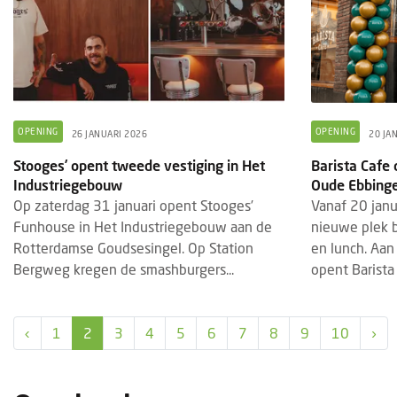
OPENING
OPENING
26 JANUARI 2026
20 JA
Stooges’ opent tweede vestiging in Het
Barista Cafe
FRANCHISEKETEN
OPENING
EVEN
7 AUGUSTUS 2026
Industriegebouw
Oude Ebbinge
Restaurantketen Zusje heeft haar deuren
Gast
Op zaterdag 31 januari opent Stooges’
Vanaf 20 janu
geopend in Lelystad
stan
Funhouse in Het Industriegebouw aan de
nieuwe plek bi
Rotterdamse Goudsesingel. Op Station
en lunch. Aan
Lelystad heeft er een nieuwe culinaire
Van 
Bergweg kregen de smashburgers...
opent Barista 
hotspot bij. Zusje Lelystad heeft op
vindt
donderdag 6 augustus haar deuren
plaat
geopend. Op deze nieuwe locatie kunnen
horec
‹
1
2
3
4
5
6
7
8
9
10
›
ga...