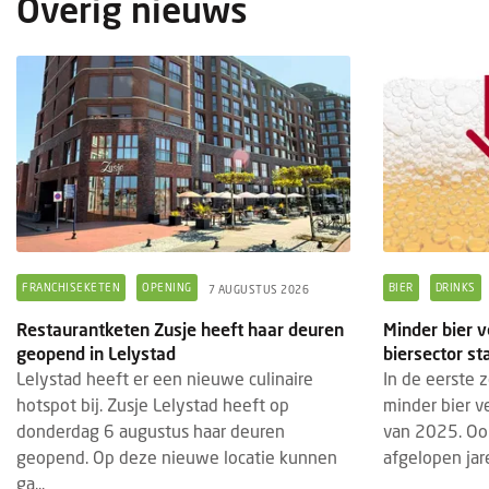
Overig nieuws
FRANCHISEKETEN
OPENING
BIER
DRINKS
7 AUGUSTUS 2026
Restaurantketen Zusje heeft haar deuren
Minder bier v
geopend in Lelystad
biersector st
Lelystad heeft er een nieuwe culinaire
In de eerste 
hotspot bij. Zusje Lelystad heeft op
minder bier v
donderdag 6 augustus haar deuren
van 2025. Ook
geopend. Op deze nieuwe locatie kunnen
afgelopen jare
ga...