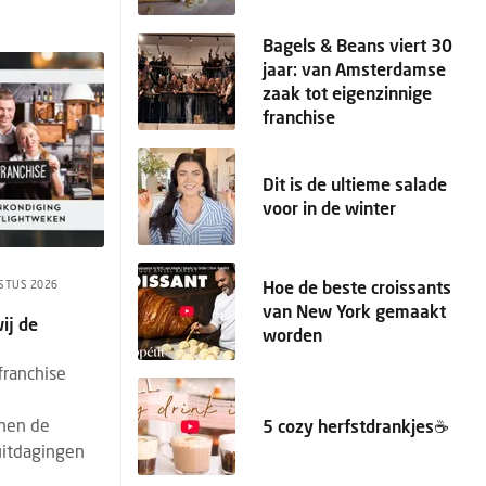
Bagels & Beans viert 30
jaar: van Amsterdamse
zaak tot eigenzinnige
franchise
Dit is de ultieme salade
voor in de winter
Hoe de beste croissants
STUS 2026
van New York gemaakt
ij de
worden
franchise
nen de
5 cozy herfstdrankjes☕️
uitdagingen