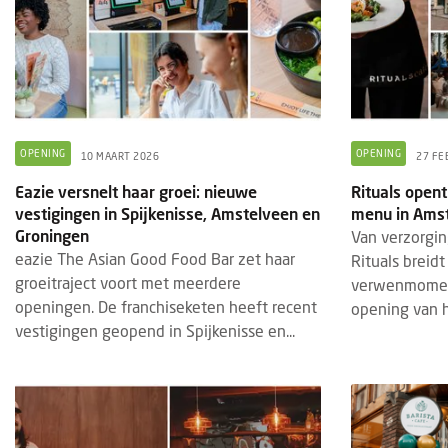
OPENING
OPENING
10 MAART 2026
27 FE
Eazie versnelt haar groei: nieuwe
Rituals opent
vestigingen in Spijkenisse, Amstelveen en
menu in Ams
Groningen
Van verzorgin
eazie The Asian Good Food Bar zet haar
Rituals breid
groeitraject voort met meerdere
verwenmoment
openingen. De franchiseketen heeft recent
opening van he
vestigingen geopend in Spijkenisse en...