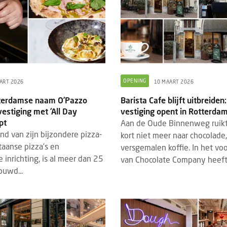
OPENING
ART 2026
10 MAART 2026
terdamse naam O’Pazzo
Barista Cafe blijft uitbreide
estiging met ‘All Day
vestiging opent in Rotterda
pt
Aan de Oude Binnenweg ruikt
nd van zijn bijzondere pizza-
kort niet meer naar chocolade
taanse pizza’s en
versgemalen koffie. In het vo
e inrichting, is al meer dan 25
van Chocolate Company heeft.
ouwd...