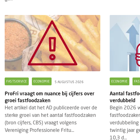
FASTSERVICE
ECONOMIE
ECONOMIE
FAS
5 AUGUSTUS 2026
ProFri vraagt om nuance bij cijfers over
Aantal fastfo
groei fastfoodzaken
verdubbeld
Het artikel dat het AD publiceerde over de
Begin 2026 w
sterke groei van het aantal fastfoodzaken
fastfoodzaken
(bron cijfers, CBS) vraagt volgens
verdubbeling 
Vereniging Professionele Fritu...
twintig jaar 
10,3 d...