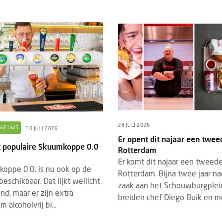
28 JULI 2026
NIEUWS
30 JULI 2026
Er opent dit najaar een twe
DED CONTENT
EVENTS
BRANDED CONTENT
SPOTLIGH
22 JULI 2026
t populaire Skuumkoppe 0.0
Rotterdam
4 MAART 2026
hrijving Horecava Awards 2027
Er komt dit najaar een tweed
Wat Temper-platformdat
oppe 0.0. is nu ook op de
end
Rotterdam. Bijna twee jaar na
gen Z en flexibele perso
beschikbaar. Dat lijkt wellicht
zaak aan het Schouwburgplei
schrijving voor de Horecava Awards
2026
nd, maar er zijn extra
breiden chef Diego Buik en me
 is geopend. Vanaf vandaag kunnen
Er gaan veel verhalen ron
 alcoholvrij bi...
jven, startups en ondernemers uit de
zijn lui, minder loyaal en
ervicebranche hun meest i...