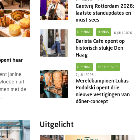
7 AUGUSTUS 2026
Gastvrij Rotterdam 2026:
laatste standupdates en
must-sees
OPENING
DRINKS
6 JULI 2026
Barista Cafe opent op
historisch stukje Den
Haag
opent haar
OPENING
FASTSERVICE
ent Janine
7 JULI 2026
Wereldkampioen Lukas
vloeden uit
Podolski opent drie
omen met de
nieuwe vestigingen van
..
döner-concept
Uitgelicht