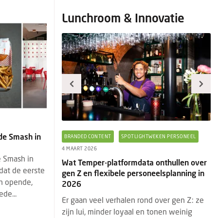
Lunchroom & Innovatie
ede Smash in
TWEKEN PERSONEEL
BRANDED CONTENT
EVENTS
PRODUCTNIEUWS
B
29 JANUARI 2026
28
e Smash in
a onthullen over
Horeca & Innovatie: het laatste
Ee
dat de eerste
neelsplanning in
standnieuws en must-sees van
4 
n opende,
HorecaEvenTT
Ee
de...
d over gen Z: ze
HorecaEvenTT is een jaarlijks terugkerende
ni
 tonen weinig
vakbeurs en heeft een vaste positie op de
di