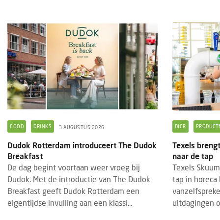
FOOD
DRINKS
BIER
PRODUCT
3 AUGUSTUS 2026
BRANDED CONTENT
EVENTS
BRAN
28 JULI 2025
Dudok Rotterdam introduceert The Dudok
Texels breng
Breakfast
naar de tap
Thematische paviljoens op Gastvrij
Insc
De dag begint voortaan weer vroeg bij
Texels Skuumk
Rotterdam belichten horecatrends
geop
Dudok. Met de introductie van The Dudok
tap in horeca 
Tijdens Gastvrij Rotterdam, van 22 tot en
De in
Breakfast geeft Dudok Rotterdam een
vanzelfspreke
met 24 september 2025, vormen de
2027
eigentijdse invulling aan een klassi...
uitdagingen om
themapaviljoens opnieuw een
bedri
onderscheidend onderdeel van de
foods