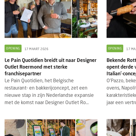
OPENING
OPENING
17 MAART 2026
17 MA
Le Pain Quotidien breidt uit naar Designer
Bekende Rot
Outlet Roermond met sterke
opent derde v
franchisepartner
Italian’-conce
Le Pain Quotidien, het Belgische
O’Pazzo, beke
restaurant- en bakkerijconcept, zet een
ovens, Napoli
nieuwe stap in zijn Nederlandse expansie
karakteristiek
met de komst naar Designer Outlet Ro...
jaar een vertr