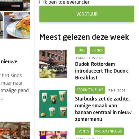
Ik ben toeleverancier
VERSTUUR
Meest gelezen deze week
FOOD
DRINKS
3 AUGUSTUS 2026
n: nieuwe
Dudok Rotterdam
m
introduceert The Dudok
 het sinds
Breakfast
, maar naar
ormalige pand
PRODUCTNIEUWS
7 MEI 2026
..
Starbucks zet de zachte,
romige smaak van
banaan centraal in nieuw
zomermenu
EVENTS
PRODUCTNIEUWS