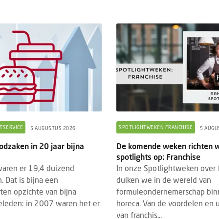
TSERVICE
SPOTLIGHTWEKEN FRANCHISE
5 AUGUSTUS 2026
5 AUGU
odzaken in 20 jaar bijna
De komende weken richten w
spotlights op: Franchise
aren er 19,4 duizend
In onze Spotlightweken over 
. Dat is bijna een
duiken we in de wereld van
ten opzichte van bijna
formuleondernemerschap bin
geleden: in 2007 waren het er
horeca. Van de voordelen en 
van franchis...