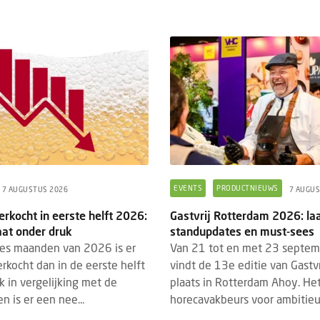
EVENTS
PRODUCTNIEUWS
7 AUGUSTUS 2026
7 AUGUS
erkocht in eerste helft 2026:
Gastvrij Rotterdam 2026: la
aat onder druk
standupdates en must-sees
zes maanden van 2026 is er
Van 21 tot en met 23 septe
erkocht dan in de eerste helft
vindt de 13e editie van Gastv
 in vergelijking met de
plaats in Rotterdam Ahoy. Het
n is er een nee...
horecavakbeurs voor ambitieu.