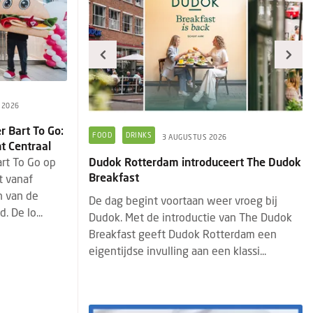
 2026
r Bart To Go:
ECONOMIE
FASTSERVICE
F
026
5 AUGUSTUS 2026
t Centraal
uceert The Dudok
Aantal fastfoodzaken in 20 jaar bijna
Pr
rt To Go op
verdubbeld
g
t vanaf
n van de
eer vroeg bij
Begin 2026 waren er 19,4 duizend
He
. De lo...
ie van The Dudok
fastfoodzaken. Dat is bijna een
st
otterdam een
verdubbeling ten opzichte van bijna
(b
en klassi...
twintig jaar geleden: in 2007 waren het er
Ve
10,3 d...