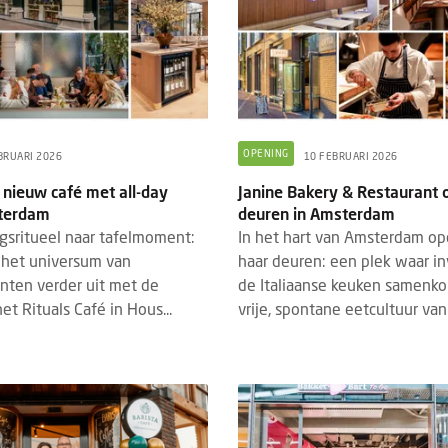
OPENING
BRUARI 2026
10 FEBRUARI 2026
 nieuw café met all-day
Janine Bakery & Restaurant 
terdam
deuren in Amsterdam
gsritueel naar tafelmoment:
In het hart van Amsterdam op
t het universum van
haar deuren: een plek waar in
en verder uit met de
de Italiaanse keuken samenk
t Rituals Café in Hous...
vrije, spontane eetcultuur van.