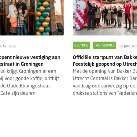
OPENING
FASTSERVICE
NUARI 2026
19 JANUARI
 opent nieuwe vestiging aan
Officiële startpunt van Bakke
TS
PRODUCTNIEUWS
FOOD
DRINKS
7 AUGUSTUS 2026
3 AUGUSTUS 2
straat in Groningen
Feestelijk geopend op Utrech
vrij Rotterdam 2026: laatste
Dudok Rotterdam introd
ari krijgt Groningen er een
Met de opening van Bakker Ba
dupdates en must-sees
Breakfast
j voor goede koffie, ontbijt
Utrecht Centraal is Bakker Bar
 de Oude Ebbingestraat
vandaag ook aanwezig op ee
21 tot en met 23 september 2026
De dag begint voortaan w
Cafe zijn deuren...
drukste stations van Nederland
 de 13e editie van Gastvrij Rotterdam
Dudok. Met de introduct
s in Rotterdam Ahoy. Het is dé
Breakfast geeft Dudok R
avakbeurs voor ambitieu...
eigentijdse invulling aan e