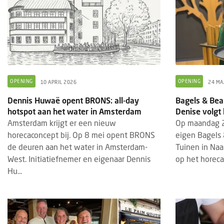
OPENING
OPENING
10 APRIL 2026
24 MA
Dennis Huwaë opent BRONS: all-day
Bagels & Bea
hotspot aan het water in Amsterdam
Denise volgt
Amsterdam krijgt er een nieuw
Op maandag 2
horecaconcept bij. Op 8 mei opent BRONS
eigen Bagels
de deuren aan het water in Amsterdam-
Tuinen in Naa
West. Initiatiefnemer en eigenaar Dennis
op het horecap
Hu...