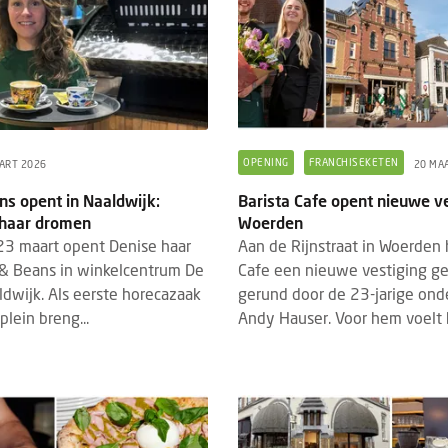
OPENING
FRANCHISEKETEN
ART 2026
20 MA
ns opent in Naaldwijk:
Barista Cafe opent nieuwe ve
 haar dromen
Woerden
3 maart opent Denise haar
Aan de Rijnstraat in Woerden 
 & Beans in winkelcentrum De
Cafe een nieuwe vestiging g
ldwijk. Als eerste horecazaak
gerund door de 23-jarige on
lein breng...
Andy Hauser. Voor hem voelt h