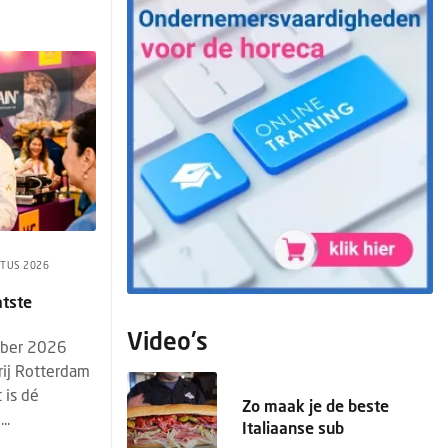
TUS 2026
atste
Video's
mber 2026
rij Rotterdam
 is dé
Zo maak je de beste
..
Italiaanse sub