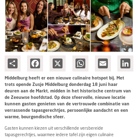
Columns
Groots ondernemen
Share
Facebook
X
WhatsApp
Email
Lin
Middelburg heeft er een nieuwe culinaire hotspot bij. Met
trots opende Zusje Middelburg donderdag 18 juni haar
deuren aan de Markt, midden in het historische centrum van
de Zeeuwse hoofdstad. Op deze sfeervolle, nieuwe locatie
kunnen gasten genieten van de vertrouwde combinatie van
verrassende tapasgerechtjes, persoonlijke aandacht en een
warme, bourgondische sfeer.
Gasten kunnen kiezen uit verschillende versbereide
tapasgerechtjes, waarmee iedere tafel zijn eigen culinaire