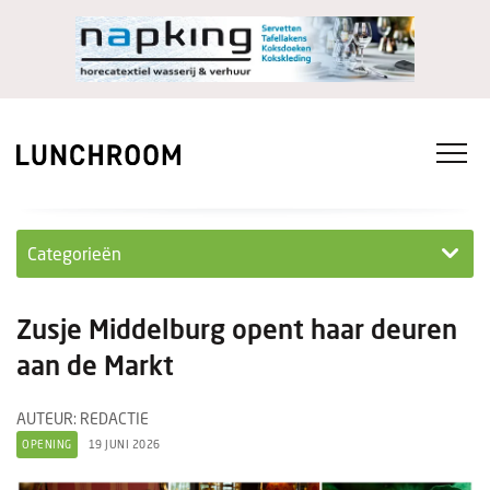
Categorieën
Personeel
Zusje Middelburg opent haar deuren
Ondernemen in...
aan de Markt
Ondernemen
AUTEUR: REDACTIE
OPENING
19 JUNI 2026
Nieuwe lunchrooms