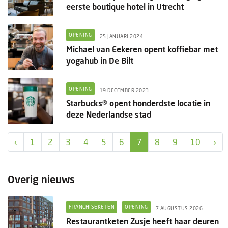
eerste boutique hotel in Utrecht
OPENING
25 JANUARI 2024
Michael van Eekeren opent koffiebar met
yogahub in De Bilt
OPENING
19 DECEMBER 2023
Starbucks® opent honderdste locatie in
deze Nederlandse stad
‹
1
2
3
4
5
6
7
8
9
10
›
Overig nieuws
FRANCHISEKETEN
OPENING
7 AUGUSTUS 2026
Restaurantketen Zusje heeft haar deuren