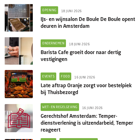
OPENING
18 JUNI 2026
IJs- en wijnsalon De Boule De Boule opent
deuren in Amsterdam
ONDERNEMEN
18 JUNI 2026
Barista Cafe groeit door naar dertig
vestigingen
EVENTS
FOOD
16 JUNI 2026
Late aftrap Oranje zorgt voor bestelpiek
bij Thuisbezorgd
WET- EN REGELGEVING
16 JUNI 2026
Gerechtshof Amsterdam: Temper-
dienstverlening is uitzendarbeid, Temper
reageert