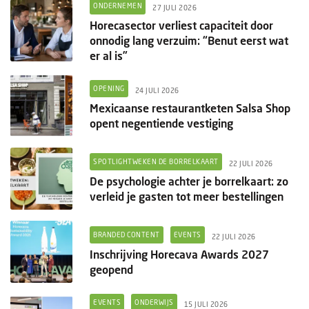
ONDERNEMEN
27 JULI 2026
Horecasector verliest capaciteit door
onnodig lang verzuim: “Benut eerst wat
er al is”
OPENING
24 JULI 2026
Mexicaanse restaurantketen Salsa Shop
opent negentiende vestiging
SPOTLIGHTWEKEN DE BORRELKAART
22 JULI 2026
De psychologie achter je borrelkaart: zo
verleid je gasten tot meer bestellingen
BRANDED CONTENT
EVENTS
22 JULI 2026
Inschrijving Horecava Awards 2027
geopend
EVENTS
ONDERWIJS
15 JULI 2026