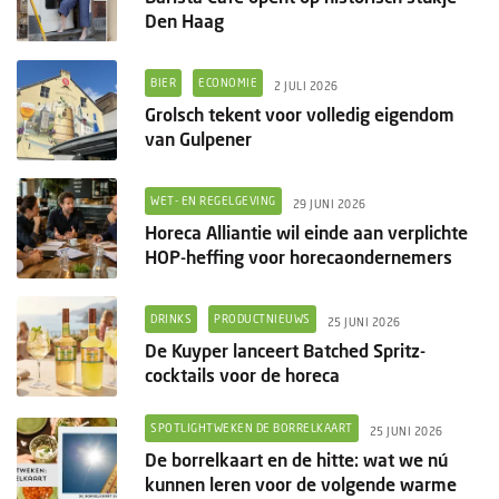
Den Haag
BIER
ECONOMIE
2 JULI 2026
Grolsch tekent voor volledig eigendom
van Gulpener
WET- EN REGELGEVING
29 JUNI 2026
Horeca Alliantie wil einde aan verplichte
HOP-heffing voor horecaondernemers
DRINKS
PRODUCTNIEUWS
25 JUNI 2026
De Kuyper lanceert Batched Spritz-
cocktails voor de horeca
SPOTLIGHTWEKEN DE BORRELKAART
25 JUNI 2026
De borrelkaart en de hitte: wat we nú
kunnen leren voor de volgende warme