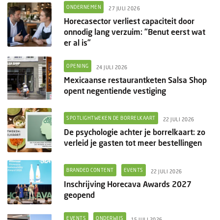
ONDERNEMEN
27 JULI 2026
Horecasector verliest capaciteit door
onnodig lang verzuim: “Benut eerst wat
er al is”
OPENING
24 JULI 2026
Mexicaanse restaurantketen Salsa Shop
opent negentiende vestiging
SPOTLIGHTWEKEN DE BORRELKAART
22 JULI 2026
De psychologie achter je borrelkaart: zo
verleid je gasten tot meer bestellingen
BRANDED CONTENT
EVENTS
22 JULI 2026
Inschrijving Horecava Awards 2027
geopend
EVENTS
ONDERWIJS
15 JULI 2026