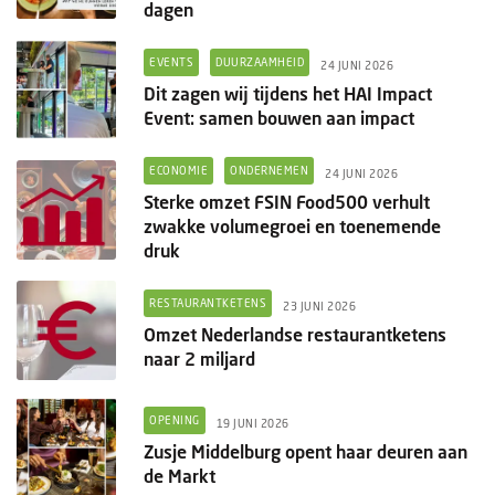
dagen
EVENTS
DUURZAAMHEID
24 JUNI 2026
Dit zagen wij tijdens het HAI Impact
Event: samen bouwen aan impact
ECONOMIE
ONDERNEMEN
24 JUNI 2026
Sterke omzet FSIN Food500 verhult
zwakke volumegroei en toenemende
druk
RESTAURANTKETENS
23 JUNI 2026
Omzet Nederlandse restaurantketens
naar 2 miljard
OPENING
19 JUNI 2026
Zusje Middelburg opent haar deuren aan
de Markt