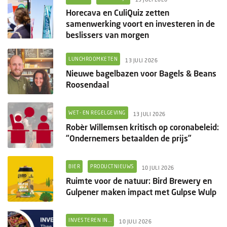
Horecava en CuliQuiz zetten
samenwerking voort en investeren in de
beslissers van morgen
LUNCHROOMKETEN
13 JULI 2026
Nieuwe bagelbazen voor Bagels & Beans
Roosendaal
WET- EN REGELGEVING
13 JULI 2026
Robèr Willemsen kritisch op coronabeleid:
“Ondernemers betaalden de prijs”
BIER
PRODUCTNIEUWS
10 JULI 2026
Ruimte voor de natuur: Bird Brewery en
Gulpener maken impact met Gulpse Wulp
INVESTEREN IN...
10 JULI 2026