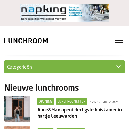
Categorieën
Personeel
Nieuwe lunchrooms
Ondernemen in...
OPENING
LUNCHROOMKETEN
12 NOVEMBER 2024
Ondernemen
Anne&Max opent dertigste huiskamer in
hartje Leeuwarden
Nieuwe lunchrooms