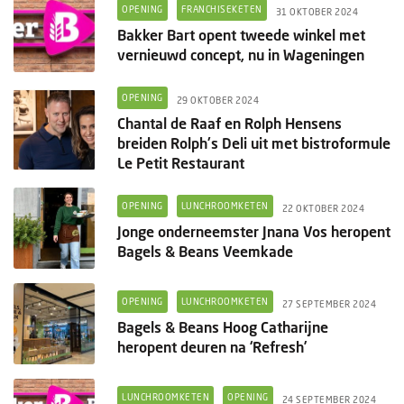
Columns
OPENING
FRANCHISEKETEN
31 OKTOBER 2024
Bakker Bart opent tweede winkel met
Groots ondernemen
vernieuwd concept, nu in Wageningen
OPENING
29 OKTOBER 2024
Chantal de Raaf en Rolph Hensens
breiden Rolph's Deli uit met bistroformule
Le Petit Restaurant
OPENING
LUNCHROOMKETEN
22 OKTOBER 2024
Jonge onderneemster Jnana Vos heropent
Bagels & Beans Veemkade
OPENING
LUNCHROOMKETEN
27 SEPTEMBER 2024
Bagels & Beans Hoog Catharijne
heropent deuren na ‘Refresh’
LUNCHROOMKETEN
OPENING
24 SEPTEMBER 2024