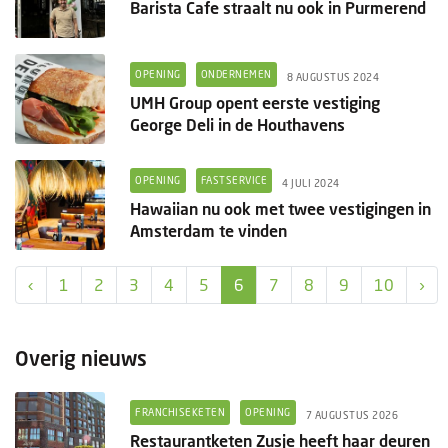
Barista Cafe straalt nu ook in Purmerend
OPENING
ONDERNEMEN
8 AUGUSTUS 2024
UMH Group opent eerste vestiging
George Deli in de Houthavens
OPENING
FASTSERVICE
4 JULI 2024
Hawaiian nu ook met twee vestigingen in
Amsterdam te vinden
‹
1
2
3
4
5
6
7
8
9
10
›
Overig nieuws
FRANCHISEKETEN
OPENING
7 AUGUSTUS 2026
Restaurantketen Zusje heeft haar deuren