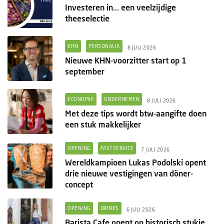
Investeren in... een veelzijdige
theeselectie
KHN
PERSONALIA
8 JULI 2026
Nieuwe KHN-voorzitter start op 1
september
ECONOMIE
ONDERNEMEN
8 JULI 2026
Met deze tips wordt btw-aangifte doen
een stuk makkelijker
OPENING
FASTSERVICE
7 JULI 2026
Wereldkampioen Lukas Podolski opent
drie nieuwe vestigingen van döner-
concept
OPENING
DRINKS
6 JULI 2026
Barista Cafe opent op historisch stukje