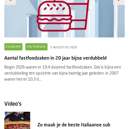
ECONOMIE
FASTSERVICE
F
5 AUGUSTUS 2026
Aantal fastfoodzaken in 20 jaar bijna verdubbeld
Pr
f
Begin 2026 waren er 19,4 duizend fastfoodzaken. Dat is bijna een
e
verdubbeling ten opzichte van bijna twintig jaar geleden: in 2007
He
waren het er 10,3 d...
aa
Pr
Video's
Zo maak je de beste Italiaanse sub