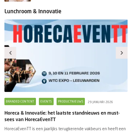
Lunchroom & Innovatie
BRANDED CONTENT
EVENTS
PRODUCTNIEUWS
B
29 JANUARI 2026
Horeca & Innovatie: het laatste standnieuws en must-
Ee
sees van HorecaEvenTT
s
HorecaEvenTT is een jaarlijks terugkerende vakbeurs en heeft een
Ee