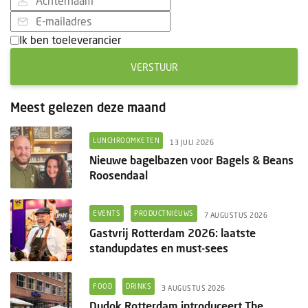
Ik ben toeleverancier
VERSTUUR
Meest gelezen deze maand
LUNCHROOMKETEN
13 JULI 2026
Nieuwe bagelbazen voor Bagels & Beans
Roosendaal
EVENTS
PRODUCTNIEUWS
7 AUGUSTUS 2026
Gastvrij Rotterdam 2026: laatste
standupdates en must-sees
FOOD
DRINKS
3 AUGUSTUS 2026
Dudok Rotterdam introduceert The