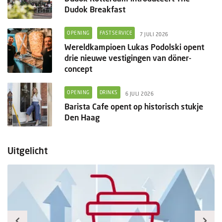
Dudok Breakfast
OPENING
FASTSERVICE
7 JULI 2026
Wereldkampioen Lukas Podolski opent
drie nieuwe vestigingen van döner-
concept
OPENING
DRINKS
6 JULI 2026
Barista Cafe opent op historisch stukje
Den Haag
Uitgelicht