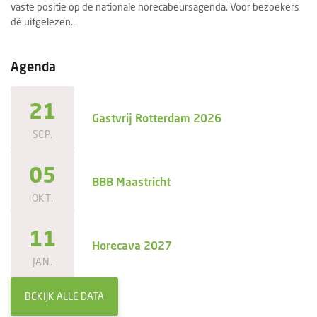
vaste positie op de nationale horecabeursagenda. Voor bezoekers
se
dé uitgelezen...
ee
Agenda
21
Gastvrij Rotterdam 2026
SEP.
05
BBB Maastricht
OKT.
11
Horecava 2027
JAN.
BEKIJK ALLE DATA