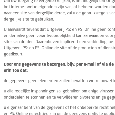
Om uw toegang te vergemakkelijken, is het mogelijk dat Uitge
het internet welke eigendom zijn van, of beheerd worden do
naar een site van dergelijke derde, zal u de gebruiksregels v
dergelijke site te gebruiken.
U aanvaardt tevens dat Uitgeverij PS: en PS: Online geen con
en derhalve geen verantwoordelijkheid kan aanvaarden voor 
sites van derden. Daarenboven impliceert een verbinding met e
Uitgeverij PS: en PS: Online de site of de producten of dien
goedkeurt.
Door ons gegevens te bezorgen, bijv. per e-mail of via de 
erin toe dat:
de gegevens geen elementen zullen bevatten welke onwettelij
u alle redelijke inspanningen zal gebruiken om enige viruss
onderdelen te scannen en te verwijderen alvorens enige geg
u eigenaar bent van de gegevens of het onbeperkte recht heb
en PS: Online gerechtigd zijn om de gegevens gratis te publ