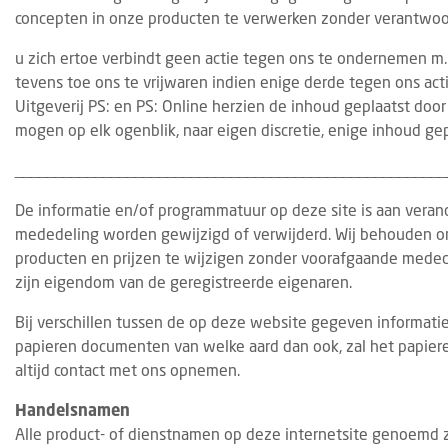
concepten in onze producten te verwerken zonder verantwoord
u zich ertoe verbindt geen actie tegen ons te ondernemen m.b
tevens toe ons te vrijwaren indien enige derde tegen ons ac
Uitgeverij PS: en PS: Online herzien de inhoud geplaatst door 
mogen op elk ogenblik, naar eigen discretie, enige inhoud gep
______________________________________________________
De informatie en/of programmatuur op deze site is aan vera
SPOTLIGHTWEKEN FRANCHISE
EVEN
5 AUGUSTUS 2026
mededeling worden gewijzigd of verwijderd. Wij behouden ons
De komende weken richten wij de
Gast
producten en prijzen te wijzigen zonder voorafgaande mede
spotlights op: Franchise
stan
zijn eigendom van de geregistreerde eigenaren.
In onze Spotlightweken over franchise
Van 
Bij verschillen tussen de op deze website gegeven informatie
duiken we in de wereld van
vindt
papieren documenten van welke aard dan ook, zal het papiere
formuleondernemerschap binnen de
plaat
altijd contact met ons opnemen.
horeca. Van de voordelen en uitdagingen
horec
van franchis...
Handelsnamen
Alle product- of dienstnamen op deze internetsite genoemd 