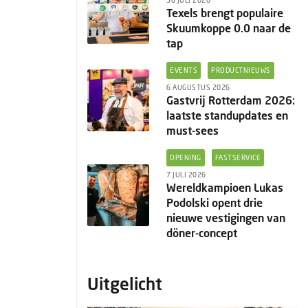
30 JULI 2026
Texels brengt populaire
Skuumkoppe 0.0 naar de
tap
EVENTS
PRODUCTNIEUWS
6 AUGUSTUS 2026
Gastvrij Rotterdam 2026:
laatste standupdates en
must-sees
OPENING
FASTSERVICE
7 JULI 2026
Wereldkampioen Lukas
Podolski opent drie
nieuwe vestigingen van
döner-concept
Uitgelicht