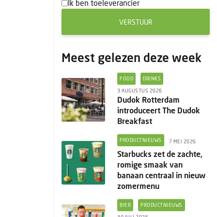
Ik ben toeleverancier
VERSTUUR
Meest gelezen deze week
FOOD
DRINKS
3 AUGUSTUS 2026
Dudok Rotterdam
introduceert The Dudok
Breakfast
PRODUCTNIEUWS
7 MEI 2026
Starbucks zet de zachte,
romige smaak van
banaan centraal in nieuw
zomermenu
BIER
PRODUCTNIEUWS