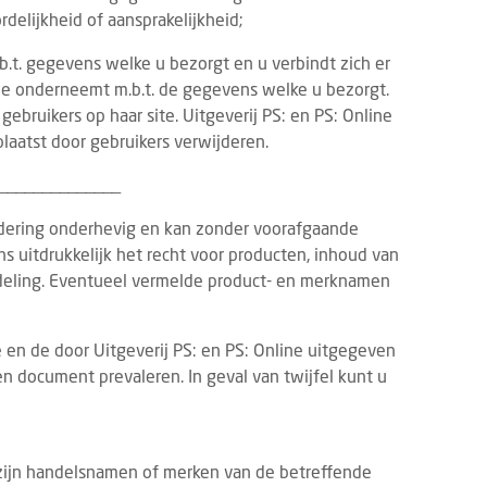
elijkheid of aansprakelijkheid;
.t. gegevens welke u bezorgt en u verbindt zich er
tie onderneemt m.b.t. de gegevens welke u bezorgt.
gebruikers op haar site. Uitgeverij PS: en PS: Online
laatst door gebruikers verwijderen.
______________
ndering onderhevig en kan zonder voorafgaande
TS
PRODUCTNIEUWS
FOOD
DRINKS
6 AUGUSTUS 2026
3 AUGUSTUS 2
 uitdrukkelijk het recht voor producten, inhoud van
vrij Rotterdam 2026: laatste
Dudok Rotterdam introd
deling. Eventueel vermelde product- en merknamen
dupdates en must-sees
Breakfast
21 tot en met 23 september 2026
De dag begint voortaan w
 en de door Uitgeverij PS: en PS: Online uitgegeven
 de 13e editie van Gastvrij Rotterdam
Dudok. Met de introduct
n document prevaleren. In geval van twijfel kunt u
s in Rotterdam Ahoy. Het is dé
Breakfast geeft Dudok R
avakbeurs voor ambitieu...
eigentijdse invulling aan e
zijn handelsnamen of merken van de betreffende