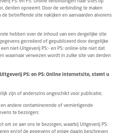
verij PS: en PS: Online verbindingen naar sites op
or, derden opneemt. Door de verbinding te maken
an de betreffende site nakijken en aanvaarden alvorens
trole hebben over de inhoud van een dergelijke site
gegevens gecreëerd of gepubliceerd door dergelijke
en niet-Uitgeverij PS:- en PS: online-site niet dat
sten waarnaar verwezen wordt in zulke site van derden
Uitgeverij PS: en PS: Online internetsite, stemt u
k zijn of anderszins ongeschikt voor publicatie;
en en andere contaminerende of vernietigende
evens te bezorgen;
t om ze aan ons te bezorgen, waarbij Uitgeverij PS:
iceren en/of de gegevens of enige daarin beschreven