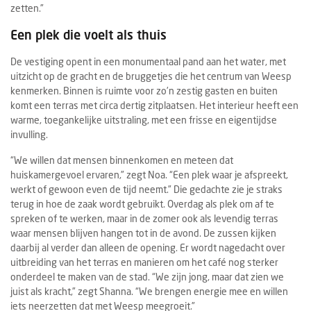
zetten.”
Een plek die voelt als thuis
De vestiging opent in een monumentaal pand aan het water, met
uitzicht op de gracht en de bruggetjes die het centrum van Weesp
kenmerken. Binnen is ruimte voor zo’n zestig gasten en buiten
komt een terras met circa dertig zitplaatsen. Het interieur heeft een
warme, toegankelijke uitstraling, met een frisse en eigentijdse
invulling.
“We willen dat mensen binnenkomen en meteen dat
huiskamergevoel ervaren,” zegt Noa. “Een plek waar je afspreekt,
werkt of gewoon even de tijd neemt.” Die gedachte zie je straks
terug in hoe de zaak wordt gebruikt. Overdag als plek om af te
spreken of te werken, maar in de zomer ook als levendig terras
waar mensen blijven hangen tot in de avond. De zussen kijken
daarbij al verder dan alleen de opening. Er wordt nagedacht over
uitbreiding van het terras en manieren om het café nog sterker
onderdeel te maken van de stad. “We zijn jong, maar dat zien we
juist als kracht,” zegt Shanna. “We brengen energie mee en willen
iets neerzetten dat met Weesp meegroeit.”