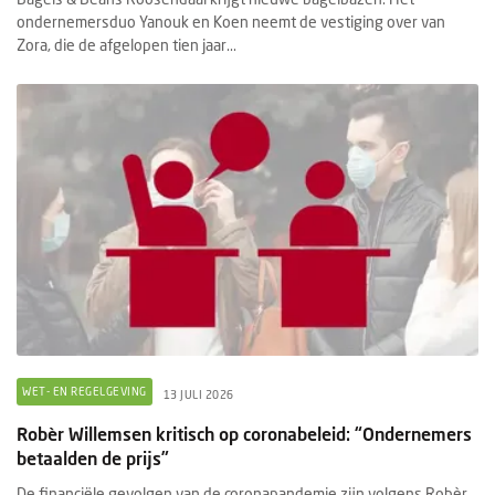
ondernemersduo Yanouk en Koen neemt de vestiging over van
Zora, die de afgelopen tien jaar...
WET- EN REGELGEVING
13 JULI 2026
Robèr Willemsen kritisch op coronabeleid: “Ondernemers
betaalden de prijs”
De financiële gevolgen van de coronapandemie zijn volgens Robèr