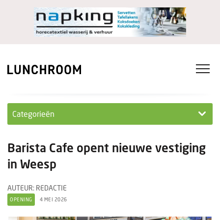
Categorieën
Personeel
Barista Cafe opent nieuwe vestiging
Ondernemen in...
in Weesp
Ondernemen
AUTEUR: REDACTIE
OPENING
4 MEI 2026
Nieuwe lunchrooms