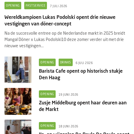
OPENING
FASTSERVICE
7 JULI 2026
Wereldkampioen Lukas Podolski opent drie nieuwe
vestigingen van döner-concept
Na de succesvolle entree op de Nederlandse markt in 2025 breidt
Mangal Döner x Lukas Podolski10 deze zomer verder uit met drie
nieuwe vestigingen...
OPENING
DRINKS
6 JULI 2026
Barista Cafe opent op historisch stukje
Den Haag
OPENING
19 JUNI 2026
Zusje Middelburg opent haar deuren aan
de Markt
OPENING
18 JUNI 2026