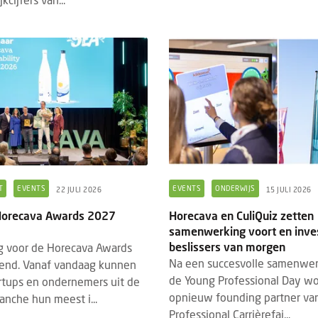
T
EVENTS
EVENTS
ONDERWIJS
22 JULI 2026
15 JULI 2026
 Horecava Awards 2027
Horecava en CuliQuiz zetten
samenwerking voort en inves
beslissers van morgen
ng voor de Horecava Awards
Na een succesvolle samenwer
end. Vanaf vandaag kunnen
de Young Professional Day wo
artups en ondernemers uit de
opnieuw founding partner va
anche hun meest i...
Professional Carrièrefai...