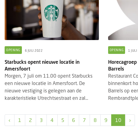
OPENING
OPENING
6 JULI 2022
1 JULI
Starbucks opent nieuwe locatie in
Horecagroep 
Amersfoort
Barrels
Morgen, 7 juli om 11.00 opent Starbucks
Restaurant C
een nieuwe locatie in Amersfoort. De
binnenkort h
nieuwe vestiging is gelegen aan de
Barrels op ee
karakteristieke Utrechtsestraat en zal...
Rembrandtplei
‹
1
2
3
4
5
6
7
8
9
10
›