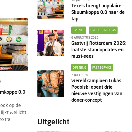
30 JULI 2026
Texels brengt populaire
Skuumkoppe 0.0 naar de
tap
EVENTS
PRODUCTNIEUWS
6 AUGUSTUS 2026
Gastvrij Rotterdam 2026:
laatste standupdates en
must-sees
OPENING
FASTSERVICE
7 JULI 2026
Wereldkampioen Lukas
6
Podolski opent drie
uumkoppe 0.0
nieuwe vestigingen van
döner-concept
 ook op de
lijkt wellicht
 extra
Uitgelicht
.