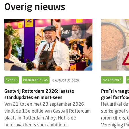
Overig nieuws
EVENTS
PRODUCTNIEUWS
FASTSERVICE
6 AUGUSTUS 2026
Gastvrij Rotterdam 2026: laatste
ProFri vraagt
standupdates en must-sees
groei fastfo
Van 21 tot en met 23 september 2026
Het artikel d
vindt de 13e editie van Gastvrij Rotterdam
sterke groei 
plaats in Rotterdam Ahoy. Het is dé
(bron cijfers,
horecavakbeurs voor ambitieu...
Vereniging Pro