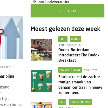
Ik ben toeleverancier
VERSTUUR
Meest gelezen deze week
FOOD
DRINKS
3 AUGUSTUS 2026
Dudok Rotterdam
introduceert The Dudok
Breakfast
US 2026
PRODUCTNIEUWS
7 MEI 2026
aar bijna
Starbucks zet de zachte,
romige smaak van
uizend
banaan centraal in nieuw
zomermenu
n
 bijna
BIER
PRODUCTNIEUWS
 waren het er