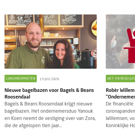
LUNCHROOMKETEN
WET- EN REGELGE
13 JULI 2026
Nieuwe bagelbazen voor Bagels & Beans
Robèr Willems
Roosendaal
“Ondernemers
Bagels & Beans Roosendaal krijgt nieuwe
De financiële
bagelbazen. Het ondernemersduo Yanouk
coronapandem
en Koen neemt de vestiging over van Zora,
Willemsen, vo
die de afgelopen tien jaar...
Koninklijke H