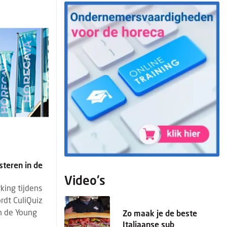
teren in de
Video's
king tijdens
rdt CuliQuiz
n de Young
Zo maak je de beste
Italiaanse sub