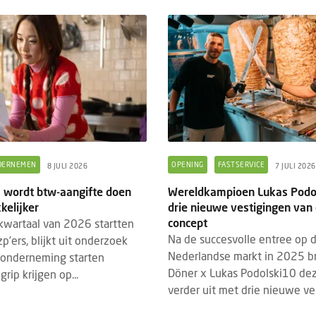
DERNEMEN
OPENING
FASTSERVICE
8 JULI 2026
7 JULI 2026
s wordt btw-aangifte doen
Wereldkampioen Lukas Podol
kelijker
drie nieuwe vestigingen van
DED CONTENT
EVENTS
BRANDED CONTENT
SPOTLIGH
22 JULI 2026
concept
 kwartaal van 2026 startten
4 MAART 2026
hrijving Horecava Awards 2027
Na de succesvolle entree op 
’ers, blijkt uit onderzoek
Wat Temper-platformdat
end
Nederlandse markt in 2025 b
 onderneming starten
gen Z en flexibele perso
Döner x Lukas Podolski10 de
rip krijgen op...
schrijving voor de Horecava Awards
2026
verder uit met drie nieuwe ves
 is geopend. Vanaf vandaag kunnen
Er gaan veel verhalen ron
jven, startups en ondernemers uit de