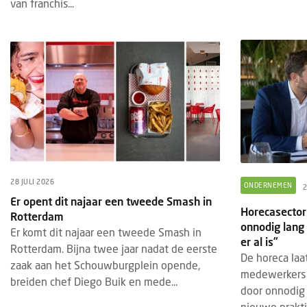
van franchis...
SPOTLIGHTWEKEN FRANCHISE
EVEN
5 AUGUSTUS 2026
De komende weken richten wij de
Gast
spotlights op: Franchise
stan
28 JULI 2026
ONDERNEMEN
2
Er opent dit najaar een tweede Smash in
In onze Spotlightweken over franchise
Van 
Horecasector 
Rotterdam
duiken we in de wereld van
vindt
onnodig lang
Er komt dit najaar een tweede Smash in
formuleondernemerschap binnen de
plaat
er al is”
Rotterdam. Bijna twee jaar nadat de eerste
horeca. Van de voordelen en uitdagingen
horec
De horeca laat
zaak aan het Schouwburgplein opende,
van franchis...
medewerkers a
breiden chef Diego Buik en mede...
door onnodig l
nieuwe praktij