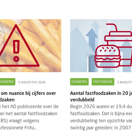
ECONOMIE
ECONOMIE
FASTSERVICE
5 AUGUSTUS 2026
5 AUGUST
 om nuance bij cijfers over
Aantal fastfoodzaken in 20 j
odzaken
verdubbeld
at het AD publiceerde over de
Begin 2026 waren er 19,4 d
van het aantal fastfoodzaken
fastfoodzaken. Dat is bijna ee
 CBS) vraagt volgens
verdubbeling ten opzichte van
fessionele Fritu...
twintig jaar geleden: in 2007