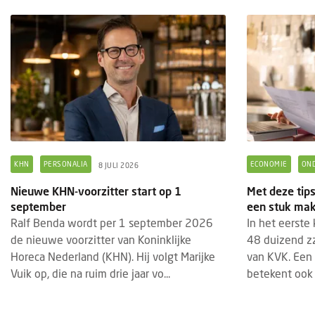
KHN
PERSONALIA
ECONOMIE
ON
8 JULI 2026
Nieuwe KHN-voorzitter start op 1
Met deze tip
september
een stuk mak
BRANDED CONTENT
EVENTS
BRAN
28 JULI 2025
Ralf Benda wordt per 1 september 2026
In het eerste
Thematische paviljoens op Gastvrij
Insc
de nieuwe voorzitter van Koninklijke
48 duizend zzp
Rotterdam belichten horecatrends
geop
Horeca Nederland (KHN). Hij volgt Marijke
van KVK. Een
Vuik op, die na ruim drie jaar vo...
betekent ook g
Tijdens Gastvrij Rotterdam, van 22 tot en
De in
met 24 september 2025, vormen de
2027
themapaviljoens opnieuw een
bedri