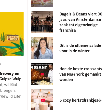
Bagels & Beans viert 30
jaar: van Amsterdamse
zaak tot eigenzinnige
franchise
Dit is de ultieme salade
voor in de winter
6
Hoe de beste croissants
 Brewery en
van New York gemaakt
Gulpse Wulp
worden
t, wil Bird
 brengen.
'Rewild Life’
5 cozy herfstdrankjes☕️