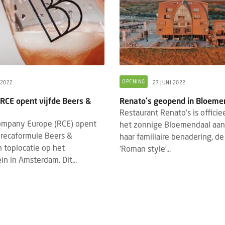
OPENING
 2022
27 JUNI 2022
RCE opent vijfde Beers &
Renato's geopend in Bloeme
Restaurant Renato’s is offici
ompany Europe (RCE) opent
het zonnige Bloemendaal aan
orecaformule Beers &
haar familiaire benadering, d
n toplocatie op het
‘Roman style’...
n in Amsterdam. Dit...