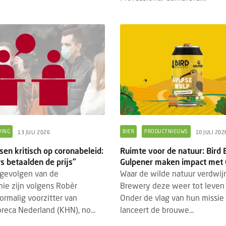
VING
BIER
PRODUCTNIEUWS
13 JULI 2026
10 JULI 202
en kritisch op coronabeleid:
Ruimte voor de natuur: Bird
 betaalden de prijs”
Gulpener maken impact met 
 gevolgen van de
Waar de wilde natuur verdwijn
ie zijn volgens Robèr
Brewery deze weer tot leven
ormalig voorzitter van
Onder de vlag van hun missie 
oreca Nederland (KHN), no...
lanceert de brouwe...