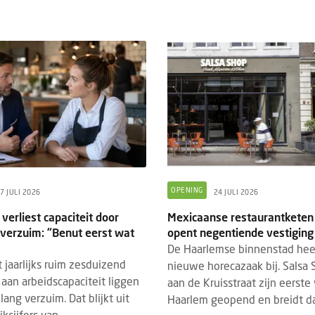
TS
PRODUCTNIEUWS
FOOD
DRINKS
6 AUGUSTUS 2026
3 AUGUSTUS 2
vrij Rotterdam 2026: laatste
Dudok Rotterdam introd
dupdates en must-sees
Breakfast
OPENING
7 JULI 2026
24 JULI 2026
21 tot en met 23 september 2026
De dag begint voortaan w
verliest capaciteit door
Mexicaanse restaurantketen
 de 13e editie van Gastvrij Rotterdam
Dudok. Met de introduct
 verzuim: “Benut eerst wat
opent negentiende vestiging
s in Rotterdam Ahoy. Het is dé
Breakfast geeft Dudok R
De Haarlemse binnenstad hee
avakbeurs voor ambitieu...
eigentijdse invulling aan e
 jaarlijks ruim zesduizend
nieuwe horecazaak bij. Salsa
an arbeidscapaciteit liggen
aan de Kruisstraat zijn eerste 
ang verzuim. Dat blijkt uit
Haarlem geopend en breidt daa
kcijfers van...