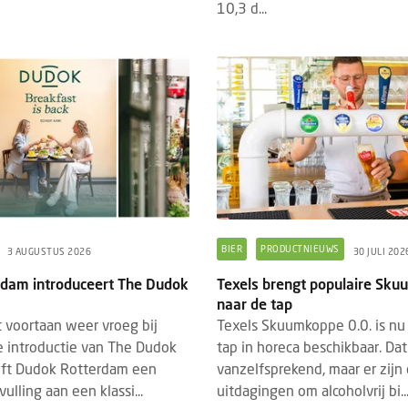
10,3 d...
BIER
PRODUCTNIEUWS
3 AUGUSTUS 2026
30 JULI 202
dam introduceert The Dudok
Texels brengt populaire Sk
naar de tap
 voortaan weer vroeg bij
Texels Skuumkoppe 0.0. is nu
 introductie van The Dudok
tap in horeca beschikbaar. Dat 
eft Dudok Rotterdam een
vanzelfsprekend, maar er zijn
vulling aan een klassi...
uitdagingen om alcoholvrij bi..