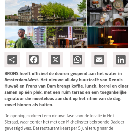
Columns
Groots ondernemen
Share
Facebook
X
WhatsApp
Email
Lin
BRONS heeft officieel de deuren geopend aan het water in
Amsterdam-West. Het nieuwe all-day buurtcafé van Dennis
Huwaë en Frans van Dam brengt koffie, lunch, borrel en diner
samen op één plek, met een ruim terras en een toegankelijke
signatuur die moeiteloos aansluit op het ritme van de dag,
zowel binnen als buiten.
De opening markeert een nieuwe fase voor de locatie in Het
Sieraad, waar eerder het met een Michelinster bekroonde Daalder
gevestigd was. Dat restaurant keert per 5 juni terug naar de