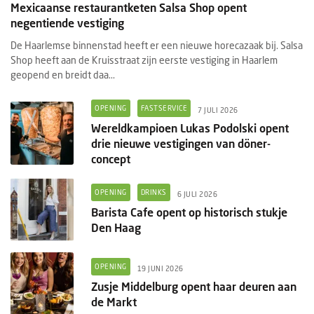
Mexicaanse restaurantketen Salsa Shop opent
negentiende vestiging
De Haarlemse binnenstad heeft er een nieuwe horecazaak bij. Salsa
Shop heeft aan de Kruisstraat zijn eerste vestiging in Haarlem
geopend en breidt daa...
OPENING
FASTSERVICE
7 JULI 2026
Wereldkampioen Lukas Podolski opent
drie nieuwe vestigingen van döner-
concept
OPENING
DRINKS
6 JULI 2026
Barista Cafe opent op historisch stukje
Den Haag
OPENING
19 JUNI 2026
Zusje Middelburg opent haar deuren aan
de Markt