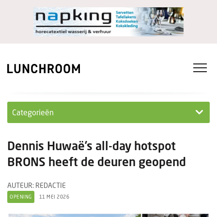
Categorieën
Personeel
Dennis Huwaë’s all-day hotspot
Ondernemen in...
BRONS heeft de deuren geopend
Ondernemen
AUTEUR: REDACTIE
OPENING
11 MEI 2026
Nieuwe lunchrooms