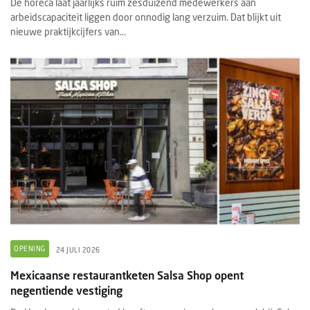
De horeca laat jaarlijks ruim zesduizend medewerkers aan
arbeidscapaciteit liggen door onnodig lang verzuim. Dat blijkt uit
nieuwe praktijkcijfers van...
OPENING
24 JULI 2026
Mexicaanse restaurantketen Salsa Shop opent
negentiende vestiging