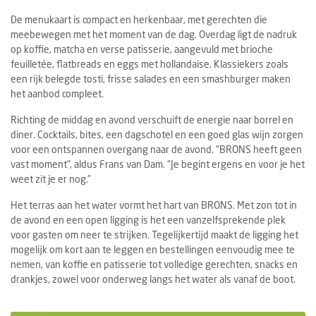
De menukaart is compact en herkenbaar, met gerechten die
meebewegen met het moment van de dag. Overdag ligt de nadruk
op koffie, matcha en verse patisserie, aangevuld met brioche
feuilletée, flatbreads en eggs met hollandaise. Klassiekers zoals
een rijk belegde tosti, frisse salades en een smashburger maken
het aanbod compleet.
Richting de middag en avond verschuift de energie naar borrel en
diner. Cocktails, bites, een dagschotel en een goed glas wijn zorgen
voor een ontspannen overgang naar de avond. “BRONS heeft geen
vast moment", aldus Frans van Dam. “Je begint ergens en voor je het
weet zit je er nog.”
Het terras aan het water vormt het hart van BRONS. Met zon tot in
de avond en een open ligging is het een vanzelfsprekende plek
voor gasten om neer te strijken. Tegelijkertijd maakt de ligging het
mogelijk om kort aan te leggen en bestellingen eenvoudig mee te
nemen, van koffie en patisserie tot volledige gerechten, snacks en
drankjes, zowel voor onderweg langs het water als vanaf de boot.