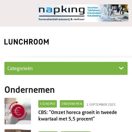
Categorieën
Personeel
Ondernemen
Ondernemen in...
ECONOMIE
ONDERNEMEN
1 SEPTEMBER 2025
Ondernemen
CBS: "Omzet horeca groeit in tweede
kwartaal met 5,5 procent"
Nieuwe lunchrooms