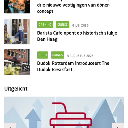
drie nieuwe vestigingen van döner-
concept
OPENING
DRINKS
6 JULI 2026
Barista Cafe opent op historisch stukje
Den Haag
FOOD
DRINKS
3 AUGUSTUS 2026
Dudok Rotterdam introduceert The
Dudok Breakfast
Uitgelicht