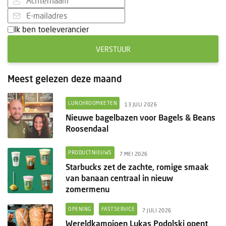
Ik ben toeleverancier
VERSTUUR
Meest gelezen deze maand
LUNCHROOMKETEN
13 JULI 2026
Nieuwe bagelbazen voor Bagels & Beans
Roosendaal
PRODUCTNIEUWS
7 MEI 2026
Starbucks zet de zachte, romige smaak
van banaan centraal in nieuw
zomermenu
OPENING
FASTSERVICE
7 JULI 2026
Wereldkampioen Lukas Podolski opent