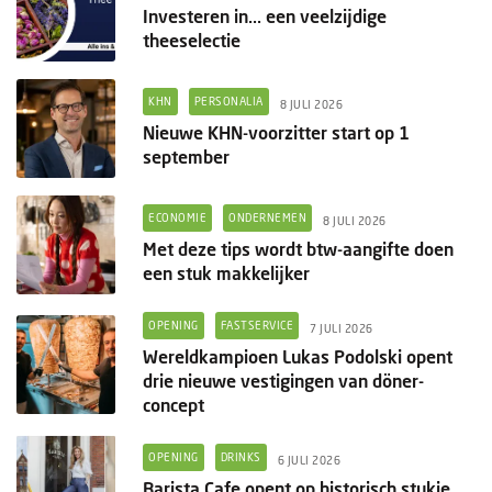
Investeren in... een veelzijdige
theeselectie
KHN
PERSONALIA
8 JULI 2026
Nieuwe KHN-voorzitter start op 1
september
ECONOMIE
ONDERNEMEN
8 JULI 2026
Met deze tips wordt btw-aangifte doen
een stuk makkelijker
OPENING
FASTSERVICE
7 JULI 2026
Wereldkampioen Lukas Podolski opent
drie nieuwe vestigingen van döner-
concept
OPENING
DRINKS
6 JULI 2026
Barista Cafe opent op historisch stukje