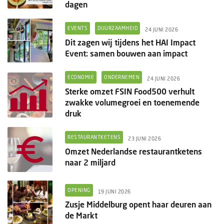
dagen
EVENTS
DUURZAAMHEID
24 JUNI 2026
Dit zagen wij tijdens het HAI Impact
Event: samen bouwen aan impact
ECONOMIE
ONDERNEMEN
24 JUNI 2026
Sterke omzet FSIN Food500 verhult
zwakke volumegroei en toenemende
druk
RESTAURANTKETENS
23 JUNI 2026
Omzet Nederlandse restaurantketens
naar 2 miljard
OPENING
19 JUNI 2026
Zusje Middelburg opent haar deuren aan
de Markt