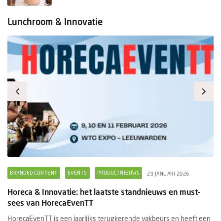
Lunchroom & Innovatie
BRANDED CONTENT
EVENTS
PRODUCTNIEUWS
B
29 JANUARI 2026
Horeca & Innovatie: het laatste standnieuws en must-
Ee
sees van HorecaEvenTT
s
HorecaEvenTT is een jaarlijks terugkerende vakbeurs en heeft een
Ee