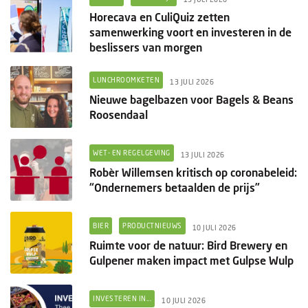
Horecava en CuliQuiz zetten
samenwerking voort en investeren in de
beslissers van morgen
LUNCHROOMKETEN
13 JULI 2026
Nieuwe bagelbazen voor Bagels & Beans
Roosendaal
WET- EN REGELGEVING
13 JULI 2026
Robèr Willemsen kritisch op coronabeleid:
“Ondernemers betaalden de prijs”
BIER
PRODUCTNIEUWS
10 JULI 2026
Ruimte voor de natuur: Bird Brewery en
Gulpener maken impact met Gulpse Wulp
INVESTEREN IN...
10 JULI 2026