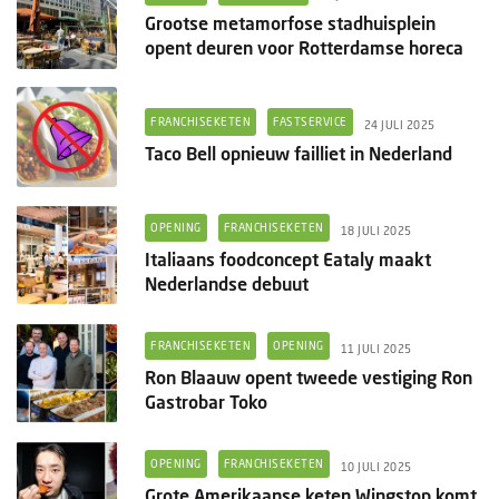
Grootse metamorfose stadhuisplein
opent deuren voor Rotterdamse horeca
FRANCHISEKETEN
FASTSERVICE
24 JULI 2025
Taco Bell opnieuw failliet in Nederland
OPENING
FRANCHISEKETEN
18 JULI 2025
Italiaans foodconcept Eataly maakt
Nederlandse debuut
FRANCHISEKETEN
OPENING
11 JULI 2025
Ron Blaauw opent tweede vestiging Ron
Gastrobar Toko
OPENING
FRANCHISEKETEN
10 JULI 2025
Grote Amerikaanse keten Wingstop komt