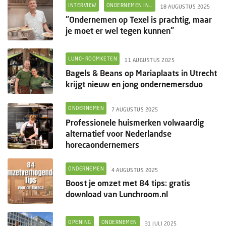
Columns
INTERVIEW
ONDERNEMEN IN...
18 AUGUSTUS 2025
"Ondernemen op Texel is prachtig, maar
Groots ondernemen
je moet er wel tegen kunnen"
LUNCHROOMKETEN
11 AUGUSTUS 2025
Bagels & Beans op Mariaplaats in Utrecht
krijgt nieuw en jong ondernemersduo
ONDERNEMEN
7 AUGUSTUS 2025
Professionele huismerken volwaardig
alternatief voor Nederlandse
horecaondernemers
ONDERNEMEN
4 AUGUSTUS 2025
Boost je omzet met 84 tips: gratis
download van Lunchroom.nl
OPENING
ONDERNEMEN
31 JULI 2025