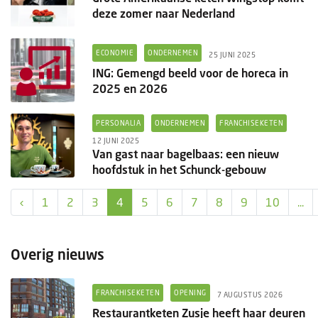
deze zomer naar Nederland
ECONOMIE
ONDERNEMEN
25 JUNI 2025
ING: Gemengd beeld voor de horeca in
2025 en 2026
PERSONALIA
ONDERNEMEN
FRANCHISEKETEN
12 JUNI 2025
Van gast naar bagelbaas: een nieuw
hoofdstuk in het Schunck-gebouw
‹
1
2
3
4
5
6
7
8
9
10
...
Overig nieuws
FRANCHISEKETEN
OPENING
7 AUGUSTUS 2026
Restaurantketen Zusje heeft haar deuren