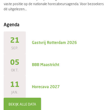
vaste positie op de nationale horecabeursagenda. Voor bezoekers
se
dé uitgelezen...
ee
Agenda
21
Gastvrij Rotterdam 2026
SEP.
05
BBB Maastricht
OKT.
11
Horecava 2027
JAN.
BEKIJK ALLE DATA