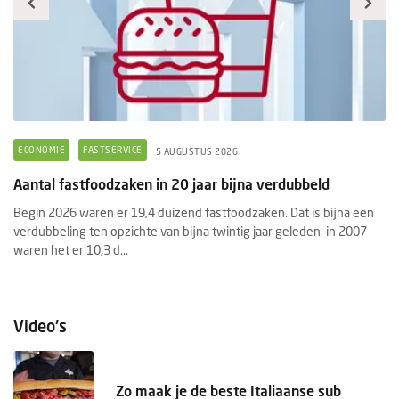
ECONOMIE
FASTSERVICE
F
5 AUGUSTUS 2026
Aantal fastfoodzaken in 20 jaar bijna verdubbeld
Pr
f
Begin 2026 waren er 19,4 duizend fastfoodzaken. Dat is bijna een
e
verdubbeling ten opzichte van bijna twintig jaar geleden: in 2007
He
waren het er 10,3 d...
aa
Pr
Video's
Zo maak je de beste Italiaanse sub