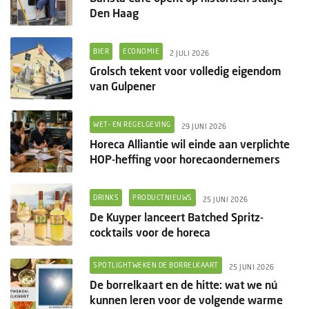
Den Haag
BIER
ECONOMIE
2 JULI 2026
Grolsch tekent voor volledig eigendom
van Gulpener
WET- EN REGELGEVING
29 JUNI 2026
Horeca Alliantie wil einde aan verplichte
HOP-heffing voor horecaondernemers
DRINKS
PRODUCTNIEUWS
25 JUNI 2026
De Kuyper lanceert Batched Spritz-
cocktails voor de horeca
SPOTLIGHTWEKEN DE BORRELKAART
25 JUNI 2026
De borrelkaart en de hitte: wat we nú
kunnen leren voor de volgende warme