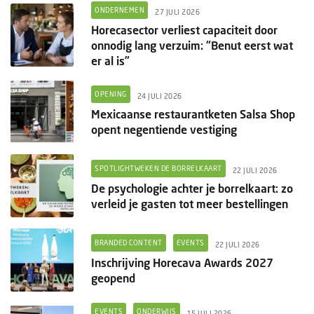
ONDERNEMEN
27 JULI 2026
Horecasector verliest capaciteit door
onnodig lang verzuim: “Benut eerst wat
er al is”
OPENING
24 JULI 2026
Mexicaanse restaurantketen Salsa Shop
opent negentiende vestiging
SPOTLIGHTWEKEN DE BORRELKAART
22 JULI 2026
De psychologie achter je borrelkaart: zo
verleid je gasten tot meer bestellingen
BRANDED CONTENT
EVENTS
22 JULI 2026
Inschrijving Horecava Awards 2027
geopend
EVENTS
ONDERWIJS
15 JULI 2026