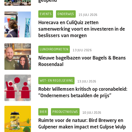
EVENTS
ONDERWIJS
15 JULI 2026
Horecava en CuliQuiz zetten
samenwerking voort en investeren in de
beslissers van morgen
LUNCHROOMKETEN
13 JULI 2026
Nieuwe bagelbazen voor Bagels & Beans
Roosendaal
WET- EN REGELGEVING
13 JULI 2026
Robèr Willemsen kritisch op coronabeleid:
“Ondernemers betaalden de prijs”
BIER
PRODUCTNIEUWS
10 JULI 2026
Ruimte voor de natuur: Bird Brewery en
Gulpener maken impact met Gulpse Wulp