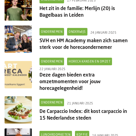
17 FEBRUARI 2025
Het zit in de familie: Merlijn (20) is
Bagelbaas in Leiden
ONDERNEMEN
ONDERWIJS
24 JANUARI 2025
SVH en HM Academy maken zich samen
sterk voor de horecaondernemer
ONDERNEMEN
HORECA KANSEN EN OMZET
22 JANUARI 2025
Deze dagen bieden extra
omzetmomenten voor jouw
horecagelegenheid!
ONDERNEMEN
21 JANUARI 2025
De Carpaccio Index: dit kost carpaccio in
15 Nederlandse steden
LUNCHROOMKETEN
KOFFIE
16 JANUARI 2025