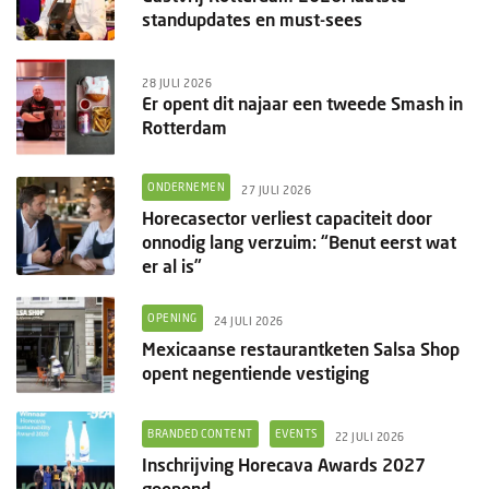
standupdates en must-sees
28 JULI 2026
Er opent dit najaar een tweede Smash in
Rotterdam
ONDERNEMEN
27 JULI 2026
Horecasector verliest capaciteit door
onnodig lang verzuim: “Benut eerst wat
er al is”
OPENING
24 JULI 2026
Mexicaanse restaurantketen Salsa Shop
opent negentiende vestiging
BRANDED CONTENT
EVENTS
22 JULI 2026
Inschrijving Horecava Awards 2027
geopend