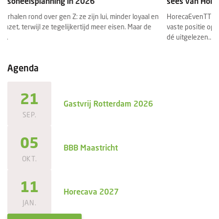
sees van HorecaEvenTT
s
HorecaEvenTT is een jaarlijks terugkerende vakbeurs en heeft een
Ee
vaste positie op de nationale horecabeursagenda. Voor bezoekers
se
dé uitgelezen...
ee
Agenda
21
Gastvrij Rotterdam 2026
SEP.
05
BBB Maastricht
OKT.
11
Horecava 2027
JAN.