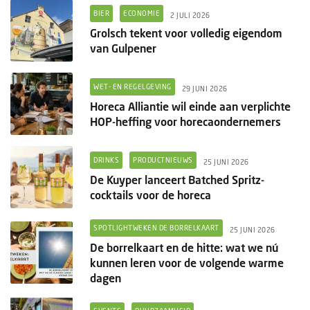
BIER
ECONOMIE
2 JULI 2026
Grolsch tekent voor volledig eigendom
van Gulpener
WET- EN REGELGEVING
29 JUNI 2026
Horeca Alliantie wil einde aan verplichte
HOP-heffing voor horecaondernemers
DRINKS
PRODUCTNIEUWS
25 JUNI 2026
De Kuyper lanceert Batched Spritz-
cocktails voor de horeca
SPOTLIGHTWEKEN DE BORRELKAART
25 JUNI 2026
De borrelkaart en de hitte: wat we nú
kunnen leren voor de volgende warme
dagen