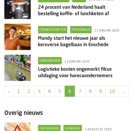
24 procent van Nederland haalt
bestelling koffie- of lunchketen af
FRANCHISEKETEN
PERSONALIA
15 JANUARI 2025
Mandy start het nieuwe jaar als
kersverse bagelbaas in Enschede
ONDERNEMEN
13 JANUARI 2025
Logistieke kosten ongemerkt fikse
uitdaging voor horecaondernemers
‹
1
2
3
4
5
6
7
8
9
10
...
Overig nieuws
FASTSERVICE
ECONOMIE
5 AUGUSTUS 2026