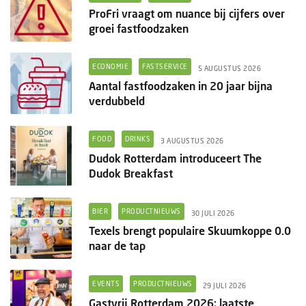
ProFri vraagt om nuance bij cijfers over
groei fastfoodzaken
ECONOMIE
FASTSERVICE
5 AUGUSTUS 2026
Aantal fastfoodzaken in 20 jaar bijna
verdubbeld
FOOD
DRINKS
3 AUGUSTUS 2026
Dudok Rotterdam introduceert The
Dudok Breakfast
BIER
PRODUCTNIEUWS
30 JULI 2026
Texels brengt populaire Skuumkoppe 0.0
naar de tap
EVENTS
PRODUCTNIEUWS
29 JULI 2026
Gastvrij Rotterdam 2026: laatste