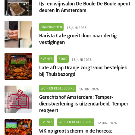
IJs- en wijnsalon De Boule De Boule opent
deuren in Amsterdam
ONDERNEMEN
18 JUNI 2026
Barista Cafe groeit door naar dertig
vestigingen
EVENTS
FOOD
16 JUNI 2026
Late aftrap Oranje zorgt voor bestelpiek
bij Thuisbezorgd
WET- EN REGELGEVING
16 JUNI 2026
Gerechtshof Amsterdam: Temper-
dienstverlening is uitzendarbeid, Temper
reageert
EVENTS
WET- EN REGELGEVING
12 JUNI 2026
WK op groot scherm in de horeca: