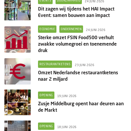
EVENTS
DUURZAAMHEID
24 JUNI 2026
Dit zagen wij tijdens het HAI Impact
Event: samen bouwen aan impact
ECONOMIE
ONDERNEMEN
24 JUNI 2026
Sterke omzet FSIN Food500 verhult
zwakke volumegroei en toenemende
druk
RESTAURANTKETENS
23 JUNI 2026
Omzet Nederlandse restaurantketens
naar 2 miljard
OPENING
19 JUNI 2026
Zusje Middelburg opent haar deuren aan
de Markt
OPENING
18 JUNI 2026