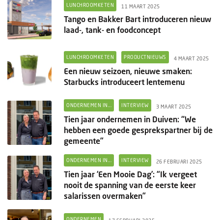
Columns
LUNCHROOMKETEN
11 MAART 2025
Tango en Bakker Bart introduceren nieuw
Groots ondernemen
laad-, tank- en foodconcept
LUNCHROOMKETEN
PRODUCTNIEUWS
4 MAART 2025
Een nieuw seizoen, nieuwe smaken:
Starbucks introduceert lentemenu
ONDERNEMEN IN...
INTERVIEW
3 MAART 2025
Tien jaar ondernemen in Duiven: “We
hebben een goede gesprekspartner bij de
gemeente”
ONDERNEMEN IN...
INTERVIEW
26 FEBRUARI 2025
Tien jaar ‘Een Mooie Dag’: “Ik vergeet
nooit de spanning van de eerste keer
salarissen overmaken”
ONDERNEMEN