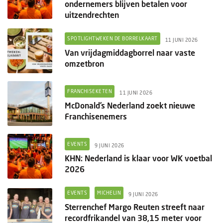
ondernemers blijven betalen voor
uitzendrechten
SPOTLIGHTWEKEN DE BORRELKAART
11 JUNI 2026
Van vrijdagmiddagborrel naar vaste
omzetbron
FRANCHISEKETEN
11 JUNI 2026
McDonald’s Nederland zoekt nieuwe
Franchisenemers
EVENTS
9 JUNI 2026
KHN: Nederland is klaar voor WK voetbal
2026
EVENTS
MICHELIN
9 JUNI 2026
Sterrenchef Margo Reuten streeft naar
recordfrikandel van 38,15 meter voor