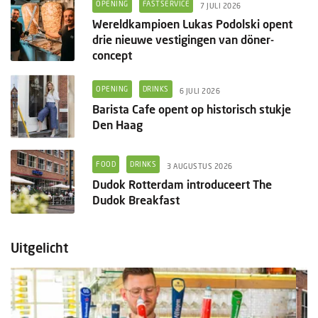
OPENING
FASTSERVICE
7 JULI 2026
Wereldkampioen Lukas Podolski opent
drie nieuwe vestigingen van döner-
concept
OPENING
DRINKS
6 JULI 2026
Barista Cafe opent op historisch stukje
Den Haag
FOOD
DRINKS
3 AUGUSTUS 2026
Dudok Rotterdam introduceert The
Dudok Breakfast
Uitgelicht