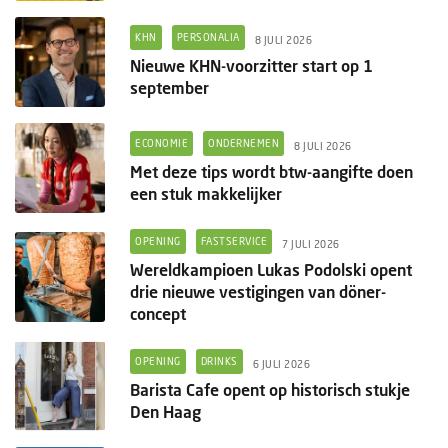
KHN
PERSONALIA
8 JULI 2026
Nieuwe KHN-voorzitter start op 1
september
ECONOMIE
ONDERNEMEN
8 JULI 2026
Met deze tips wordt btw-aangifte doen
een stuk makkelijker
OPENING
FASTSERVICE
7 JULI 2026
Wereldkampioen Lukas Podolski opent
drie nieuwe vestigingen van döner-
concept
OPENING
DRINKS
6 JULI 2026
Barista Cafe opent op historisch stukje
Den Haag