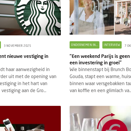
ONDERNEMEN IN...
INTERVIEW
3 NOVEMBER 2025
7 O
nt nieuwe vestiging in
“Een weekend Parijs is geen 
een investering in groei”
idt haar aanwezigheid in
Wie binnenstapt bij Brunch B
der uit met de opening van
Gouda, stapt een warme, huise
stiging in het hart van
binnen waar versgebakken taa
 vestiging aan de Gro...
van koffie en een glimlach va..