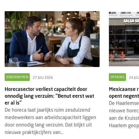
ONDERNEMEN
OPENING
27 JULI 2026
24 JU
Horecasector verliest capaciteit door
Mexicaanse r
BRANDED CONTENT
EVENTS
BRAN
28 JULI 2025
onnodig lang verzuim: “Benut eerst wat
opent negent
er al is”
De Haarlemse
Thematische paviljoens op Gastvrij
Insc
De horeca laat jaarlijks ruim zesduizend
nieuwe horeca
Rotterdam belichten horecatrends
geop
medewerkers aan arbeidscapaciteit liggen
aan de Kruisst
Tijdens Gastvrij Rotterdam, van 22 tot en
De in
door onnodig lang verzuim. Dat blijkt uit
Haarlem geope
met 24 september 2025, vormen de
2027
nieuwe praktijkcijfers van...
themapaviljoens opnieuw een
bedri