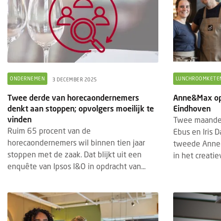
ONDERNEMEN
LUNCHROOMKETE
3 DECEMBER 2025
Twee derde van horecaondernemers
Anne&Max ope
denkt aan stoppen; opvolgers moeilijk te
Eindhoven
vinden
Twee maande
Ruim 65 procent van de
Ebus en Iris
horecaondernemers wil binnen tien jaar
tweede Anne&
stoppen met de zaak. Dat blijkt uit een
in het creatiev
enquête van Ipsos I&O in opdracht van...