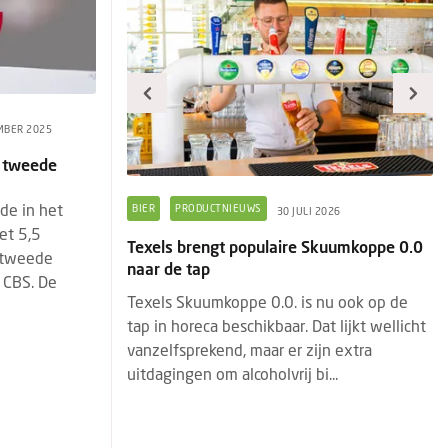
MBER 2025
n tweede
de in het
FOOD
DRINKS
E
LI 2026
3 AUGUSTUS 2026
et 5,5
e Skuumkoppe 0.0
Dudok Rotterdam introduceert The Dudok
Aa
t tweede
Breakfast
v
 CBS. De
s nu ook op de
De dag begint voortaan weer vroeg bij
B
 Dat lijkt wellicht
Dudok. Met de introductie van The Dudok
fa
zijn extra
Breakfast geeft Dudok Rotterdam een
ve
bi...
eigentijdse invulling aan een klassi...
tw
10