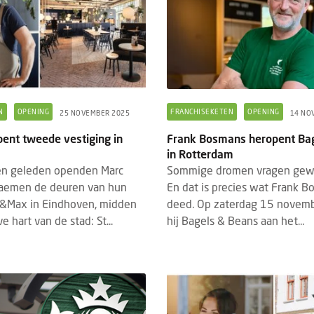
N
OPENING
FRANCHISEKETEN
OPENING
25 NOVEMBER 2025
14 NO
nt tweede vestiging in
Frank Bosmans heropent Ba
in Rotterdam
n geleden openden Marc
Sommige dromen vragen gewo
 Daemen de deuren van hun
En dat is precies wat Frank B
Max in Eindhoven, midden
deed. Op zaterdag 15 novem
e hart van de stad: St...
hij Bagels & Beans aan het...