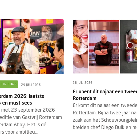
28 JULI 2026
UCTNIEUWS
29 JULI 2026
Er opent dit najaar een twe
terdam 2026: laatste
Rotterdam
 en must-sees
Er komt dit najaar een tweed
n met 23 september 2026
Rotterdam. Bijna twee jaar na
editie van Gastvrij Rotterdam
zaak aan het Schouwburgplei
terdam Ahoy. Het is dé
breiden chef Diego Buik en me
s voor ambitieu...