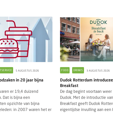
TSERVICE
FOOD
DRINKS
5 AUGUSTUS 2026
3 AUGUSTUS 2026
odzaken in 20 jaar bijna
Dudok Rotterdam introducee
Breakfast
aren er 19,4 duizend
De dag begint voortaan weer 
. Dat is bijna een
Dudok. Met de introductie va
ten opzichte van bijna
Breakfast geeft Dudok Rotte
geleden: in 2007 waren het er
eigentijdse invulling aan een kl