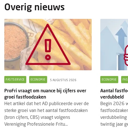
Overig nieuws
FASTSERVICE
ECONOMIE
ECONOMIE
FAS
5 AUGUSTUS 2026
ProFri vraagt om nuance bij cijfers over
Aantal fastfo
groei fastfoodzaken
verdubbeld
Het artikel dat het AD publiceerde over de
Begin 2026 w
sterke groei van het aantal fastfoodzaken
fastfoodzaken
(bron cijfers, CBS) vraagt volgens
verdubbeling 
Vereniging Professionele Fritu...
twintig jaar 