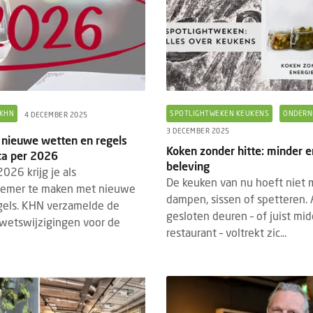
KHN
SPOTLIGHTWEKEN KEUKENS
ONDERN
4 DECEMBER 2025
3 DECEMBER 2025
 nieuwe wetten en regels
Koken zonder hitte: minder 
ca per 2026
beleving
2026 krijg je als
De keuken van nu hoeft niet 
emer te maken met nieuwe
dampen, sissen of spetteren. 
gels. KHN verzamelde de
gesloten deuren – of juist mi
 wetswijzigingen voor de
restaurant – voltrekt zic...