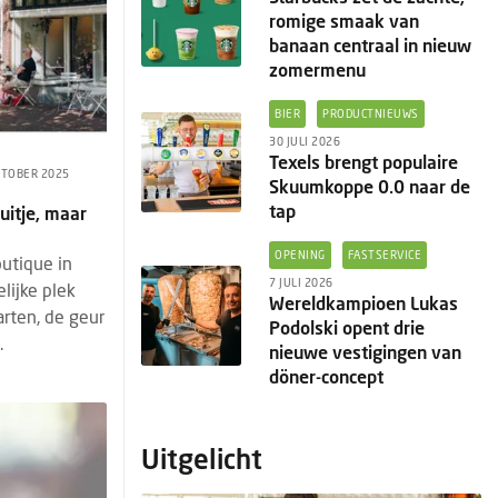
romige smaak van
banaan centraal in nieuw
zomermenu
BIER
PRODUCTNIEUWS
30 JULI 2026
Texels brengt populaire
KTOBER 2025
Skuumkoppe 0.0 naar de
tap
uitje, maar
OPENING
FASTSERVICE
outique in
7 JULI 2026
lijke plek
Wereldkampioen Lukas
rten, de geur
Podolski opent drie
.
nieuwe vestigingen van
döner-concept
Uitgelicht