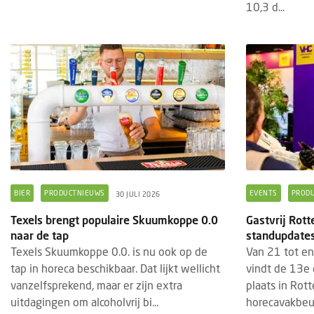
10,3 d...
BIER
PRODUCTNIEUWS
EVENTS
PROD
30 JULI 2026
Texels brengt populaire Skuumkoppe 0.0
Gastvrij Rot
naar de tap
standupdates
Texels Skuumkoppe 0.0. is nu ook op de
Van 21 tot e
tap in horeca beschikbaar. Dat lijkt wellicht
vindt de 13e 
vanzelfsprekend, maar er zijn extra
plaats in Rot
uitdagingen om alcoholvrij bi...
horecavakbeur