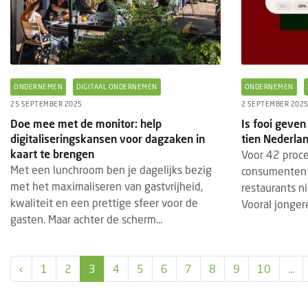
ONDERNEMEN
DIGITAAL ONDERNEMEN
ONDERNEMEN
25 SEPTEMBER 2025
2 SEPTEMBER 202
Doe mee met de monitor: help
Is fooi geven
digitaliseringskansen voor dagzaken in
tien Nederlan
FASTSERVICE
ECONOMIE
EVEN
5 AUGUSTUS 2026
kaart te brengen
Voor 42 proc
ProFri vraagt om nuance bij cijfers over
Gast
Met een lunchroom ben je dagelijks bezig
consumenten v
groei fastfoodzaken
stan
met het maximaliseren van gastvrijheid,
restaurants ni
kwaliteit en een prettige sfeer voor de
Vooral jongere
Het artikel dat het AD publiceerde over de
Van 
gasten. Maar achter de scherm...
sterke groei van het aantal fastfoodzaken
vindt
(bron cijfers, CBS) vraagt volgens
plaat
Vereniging Professionele Fritu...
horec
‹
1
2
3
4
5
6
7
8
9
10
...