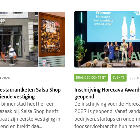
BRANDED CONTENT
EVENTS
LI 2026
22 JUL
estaurantketen Salsa Shop
Inschrijving Horecava Awar
DED CONTENT
EVENTS
BRANDED CONTENT
SPOTLIGH
22 JULI 2026
iende vestiging
geopend
4 MAART 2026
 binnenstad heeft er een
De inschrijving voor de Hore
hrijving Horecava Awards 2027
Wat Temper-platformdat
zaak bij. Salsa Shop heeft
2027 is geopend. Vanaf van
end
gen Z en flexibele perso
raat zijn eerste vestiging in
bedrijven, startups en ondern
schrijving voor de Horecava Awards
2026
nd en breidt daa...
foodservicebranche hun meest 
 is geopend. Vanaf vandaag kunnen
Er gaan veel verhalen ron
jven, startups en ondernemers uit de