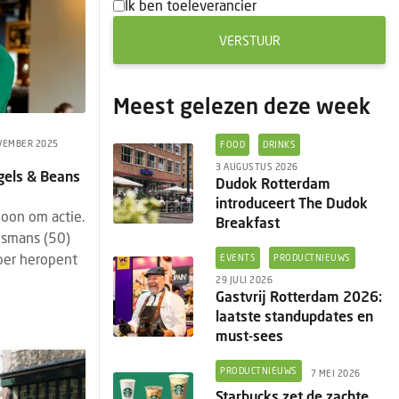
Ik ben toeleverancier
VERSTUUR
Meest gelezen deze week
VEMBER 2025
FOOD
DRINKS
3 AUGUSTUS 2026
gels & Beans
Dudok Rotterdam
introduceert The Dudok
on om actie.
Breakfast
osmans (50)
ber heropent
EVENTS
PRODUCTNIEUWS
29 JULI 2026
Gastvrij Rotterdam 2026:
laatste standupdates en
must-sees
PRODUCTNIEUWS
7 MEI 2026
Starbucks zet de zachte,