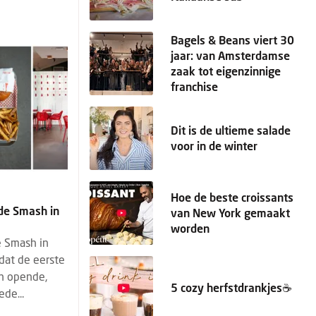
Bagels & Beans viert 30
jaar: van Amsterdamse
zaak tot eigenzinnige
franchise
Dit is de ultieme salade
voor in de winter
Hoe de beste croissants
ede Smash in
van New York gemaakt
worden
e Smash in
dat de eerste
n opende,
5 cozy herfstdrankjes☕️
de...