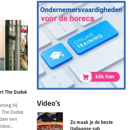
rt The Dudok
Video's
vroeg bij
n The Dudok
rdam een
Zo maak je de beste
assi...
Italiaanse sub