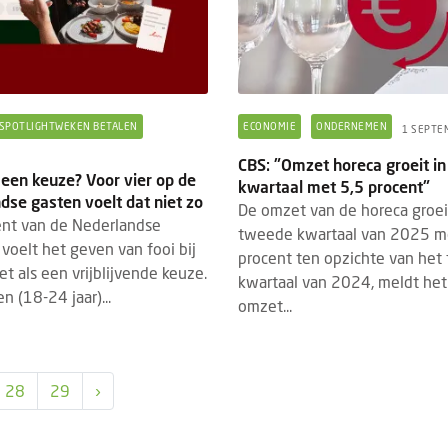
SPOTLIGHTWEKEN BETALEN
ECONOMIE
ONDERNEMEN
1 SEPTE
5
CBS: "Omzet horeca groeit i
 een keuze? Voor vier op de
kwartaal met 5,5 procent"
dse gasten voelt dat niet zo
De omzet van de horeca groei
TS
PRODUCTNIEUWS
BIER
PRODUCTNIEUWS
29 JULI 2026
30 JU
ent van de Nederlandse
tweede kwartaal van 2025 m
vrij Rotterdam 2026: laatste
Texels brengt populair
oelt het geven van fooi bij
procent ten opzichte van he
dupdates en must-sees
naar de tap
et als een vrijblijvende keuze.
kwartaal van 2024, meldt het
n (18-24 jaar)...
21 tot en met 23 september 2026
Texels Skuumkoppe 0.0. i
omzet...
 de 13e editie van Gastvrij Rotterdam
tap in horeca beschikbaar.
s in Rotterdam Ahoy. Het is dé
vanzelfsprekend, maar er 
avakbeurs voor ambitieu...
uitdagingen om alcoholvrij 
28
29
›