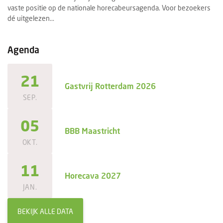
vaste positie op de nationale horecabeursagenda. Voor bezoekers
se
dé uitgelezen...
ee
Agenda
21
Gastvrij Rotterdam 2026
SEP.
05
BBB Maastricht
OKT.
11
Horecava 2027
JAN.
BEKIJK ALLE DATA