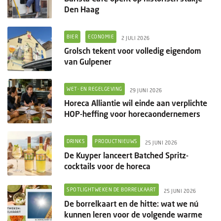
Den Haag
BIER
ECONOMIE
2 JULI 2026
Grolsch tekent voor volledig eigendom
van Gulpener
WET- EN REGELGEVING
29 JUNI 2026
Horeca Alliantie wil einde aan verplichte
HOP-heffing voor horecaondernemers
DRINKS
PRODUCTNIEUWS
25 JUNI 2026
De Kuyper lanceert Batched Spritz-
cocktails voor de horeca
SPOTLIGHTWEKEN DE BORRELKAART
25 JUNI 2026
De borrelkaart en de hitte: wat we nú
kunnen leren voor de volgende warme