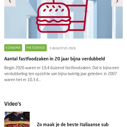
ECONOMIE
FASTSERVICE
F
5 AUGUSTUS 2026
Aantal fastfoodzaken in 20 jaar bijna verdubbeld
Pr
f
Begin 2026 waren er 19,4 duizend fastfoodzaken. Dat is bijna een
e
verdubbeling ten opzichte van bijna twintig jaar geleden: in 2007
He
waren het er 10,3 d...
aa
Pr
Video's
Zo maak je de beste Italiaanse sub