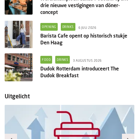
drie nieuwe vestigingen van döner-
concept
OPENING
DRINKS
6 JULI 2026
Barista Cafe opent op historisch stukje
Den Haag
FOOD
DRINKS
3 AUGUSTUS 2026
Dudok Rotterdam introduceert The
Dudok Breakfast
Uitgelicht