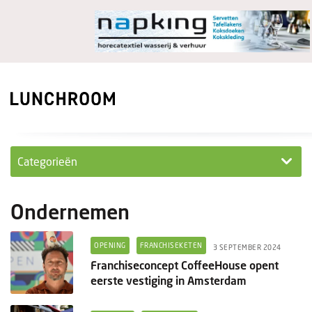
Categorieën
Personeel
Ondernemen
Ondernemen in...
OPENING
FRANCHISEKETEN
3 SEPTEMBER 2024
Ondernemen
Franchiseconcept CoffeeHouse opent
eerste vestiging in Amsterdam
Nieuwe lunchrooms