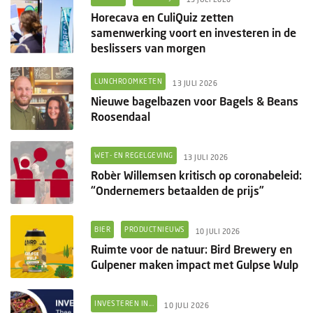
Horecava en CuliQuiz zetten
samenwerking voort en investeren in de
beslissers van morgen
LUNCHROOMKETEN
13 JULI 2026
Nieuwe bagelbazen voor Bagels & Beans
Roosendaal
WET- EN REGELGEVING
13 JULI 2026
Robèr Willemsen kritisch op coronabeleid:
“Ondernemers betaalden de prijs”
BIER
PRODUCTNIEUWS
10 JULI 2026
Ruimte voor de natuur: Bird Brewery en
Gulpener maken impact met Gulpse Wulp
INVESTEREN IN...
10 JULI 2026