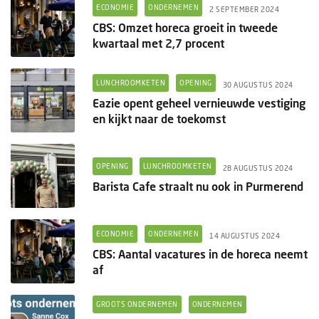
Columns
ECONOMIE
ONDERNEMEN
2 SEPTEMBER 2024
CBS: Omzet horeca groeit in tweede
Groots ondernemen
kwartaal met 2,7 procent
LUNCHROOMKETEN
OPENING
30 AUGUSTUS 2024
Eazie opent geheel vernieuwde vestiging
en kijkt naar de toekomst
OPENING
LUNCHROOMKETEN
28 AUGUSTUS 2024
Barista Cafe straalt nu ook in Purmerend
ECONOMIE
ONDERNEMEN
14 AUGUSTUS 2024
CBS: Aantal vacatures in de horeca neemt
af
GROOTS ONDERNEMEN
ONDERNEMEN