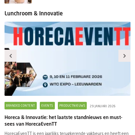
Lunchroom & Innovatie
BRANDED CONTENT
EVENTS
PRODUCTNIEUWS
B
29 JANUARI 2026
Horeca & Innovatie: het laatste standnieuws en must-
Ee
sees van HorecaEvenTT
s
HorecaEvenTT is een jaarlijks terugkerende vakbeurs en heeft een
Ee