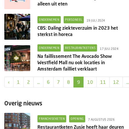
alleen uit eten
ONDERNEMEN
PERSONEEL
19 JULI 2024
CBS: Daling ziekteverzuim in 2023 het
sterkst in horeca
ONDERNEMEN
RESTAURANTKETENS
17 JULI 2024
Na faillissement The Avocado Show
Westfield Mall nu ook locaties in
Amsterdam failliet verklaart
‹
1
2
...
6
7
8
9
10
11
12
...
Overig nieuws
FRANCHISEKETEN
OPENING
7 AUGUSTUS 2026
Restaurantketen Zusje heeft haar deuren