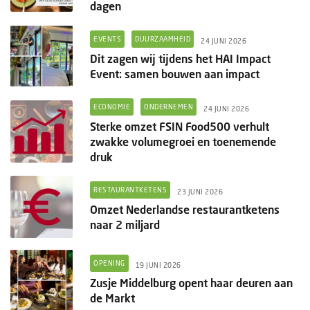
dagen
EVENTS
DUURZAAMHEID
24 JUNI 2026
Dit zagen wij tijdens het HAI Impact
Event: samen bouwen aan impact
ECONOMIE
ONDERNEMEN
24 JUNI 2026
Sterke omzet FSIN Food500 verhult
zwakke volumegroei en toenemende
druk
RESTAURANTKETENS
23 JUNI 2026
Omzet Nederlandse restaurantketens
naar 2 miljard
OPENING
19 JUNI 2026
Zusje Middelburg opent haar deuren aan
de Markt