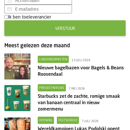
Ik ben toeleverancier
VERSTUUR
Meest gelezen deze maand
LUNCHROOMKETEN
13 JULI 2026
Nieuwe bagelbazen voor Bagels & Beans
Roosendaal
PRODUCTNIEUWS
7 MEI 2026
Starbucks zet de zachte, romige smaak
van banaan centraal in nieuw
zomermenu
OPENING
FASTSERVICE
7 JULI 2026
Wereldkampioen Lukas Podolski opent