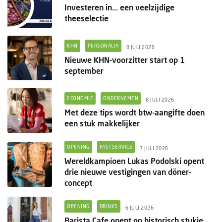
Investeren in... een veelzijdige
theeselectie
KHN
PERSONALIA
8 JULI 2026
Nieuwe KHN-voorzitter start op 1
september
ECONOMIE
ONDERNEMEN
8 JULI 2026
Met deze tips wordt btw-aangifte doen
een stuk makkelijker
OPENING
FASTSERVICE
7 JULI 2026
Wereldkampioen Lukas Podolski opent
drie nieuwe vestigingen van döner-
concept
OPENING
DRINKS
6 JULI 2026
Barista Cafe opent op historisch stukje