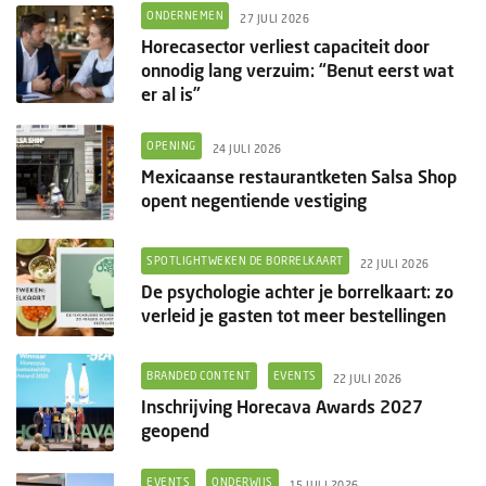
ONDERNEMEN
27 JULI 2026
Horecasector verliest capaciteit door
onnodig lang verzuim: “Benut eerst wat
er al is”
OPENING
24 JULI 2026
Mexicaanse restaurantketen Salsa Shop
opent negentiende vestiging
SPOTLIGHTWEKEN DE BORRELKAART
22 JULI 2026
De psychologie achter je borrelkaart: zo
verleid je gasten tot meer bestellingen
BRANDED CONTENT
EVENTS
22 JULI 2026
Inschrijving Horecava Awards 2027
geopend
EVENTS
ONDERWIJS
15 JULI 2026