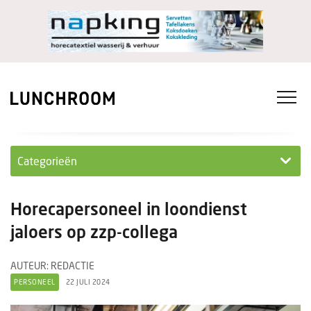
Categorieën
Personeel
Horecapersoneel in loondienst
Ondernemen in...
jaloers op zzp-collega
Ondernemen
AUTEUR: REDACTIE
PERSONEEL
22 JULI 2024
Nieuwe lunchrooms