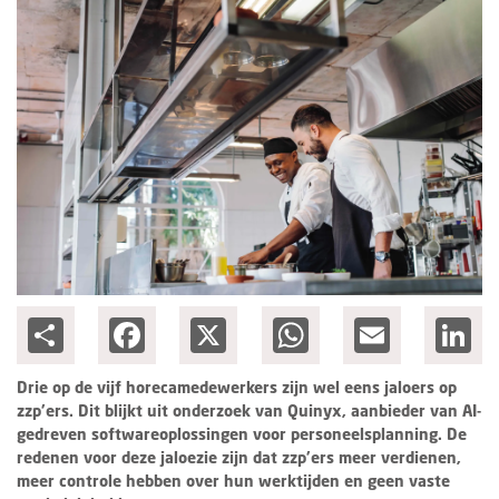
Columns
Groots ondernemen
Share
Facebook
X
WhatsApp
Email
Lin
Drie op de vijf horecamedewerkers zijn wel eens jaloers op
zzp’ers. Dit blijkt uit onderzoek van Quinyx, aanbieder van AI-
gedreven softwareoplossingen voor personeelsplanning. De
redenen voor deze jaloezie zijn dat zzp’ers meer verdienen,
meer controle hebben over hun werktijden en geen vaste