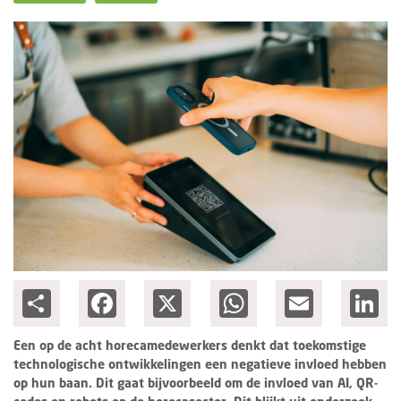
Columns
Groots ondernemen
Share
Facebook
X
WhatsApp
Email
Lin
Een op de acht horecamedewerkers denkt dat toekomstige
technologische ontwikkelingen een negatieve invloed hebben
op hun baan. Dit gaat bijvoorbeeld om de invloed van AI, QR-