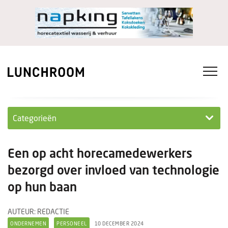
Categorieën
Personeel
Een op acht horecamedewerkers
Ondernemen in...
bezorgd over invloed van technologie
op hun baan
Ondernemen
Nieuwe lunchrooms
AUTEUR: REDACTIE
ONDERNEMEN
PERSONEEL
10 DECEMBER 2024