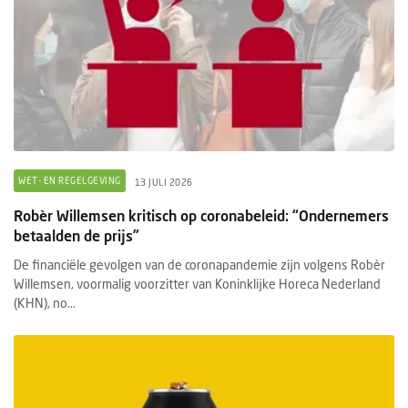
WET- EN REGELGEVING
13 JULI 2026
Robèr Willemsen kritisch op coronabeleid: “Ondernemers
betaalden de prijs”
De financiële gevolgen van de coronapandemie zijn volgens Robèr
Willemsen, voormalig voorzitter van Koninklijke Horeca Nederland
(KHN), no...