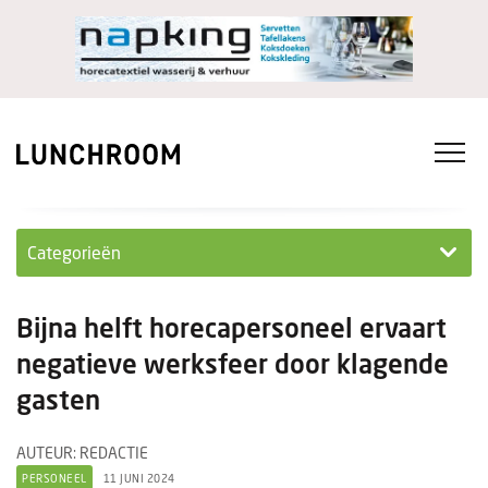
Categorieën
Personeel
Bijna helft horecapersoneel ervaart
Ondernemen in...
negatieve werksfeer door klagende
gasten
Ondernemen
Nieuwe lunchrooms
AUTEUR: REDACTIE
PERSONEEL
11 JUNI 2024