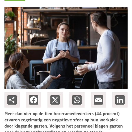
Columns
Groots ondernemen
Share
Facebook
X
WhatsApp
Email
Lin
Meer dan vier op de tien horecamedewerkers (44 procent)
ervaren regelmatig een negatieve sfeer op hun werkplek
door klagende gasten. Volgens het personeel klagen gasten