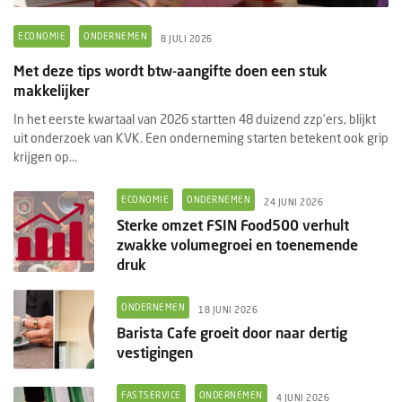
ECONOMIE
ONDERNEMEN
8 JULI 2026
Met deze tips wordt btw-aangifte doen een stuk
makkelijker
In het eerste kwartaal van 2026 startten 48 duizend zzp’ers, blijkt
uit onderzoek van KVK. Een onderneming starten betekent ook grip
krijgen op...
ECONOMIE
ONDERNEMEN
24 JUNI 2026
Sterke omzet FSIN Food500 verhult
zwakke volumegroei en toenemende
druk
ONDERNEMEN
18 JUNI 2026
Barista Cafe groeit door naar dertig
vestigingen
FASTSERVICE
ONDERNEMEN
4 JUNI 2026