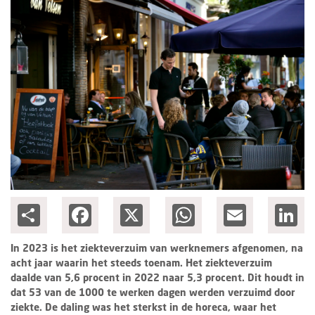
Columns
Groots ondernemen
Share
Facebook
X
WhatsApp
Email
Lin
In 2023 is het ziekteverzuim van werknemers afgenomen, na
acht jaar waarin het steeds toenam. Het ziekteverzuim
daalde van 5,6 procent in 2022 naar 5,3 procent. Dit houdt in
dat 53 van de 1000 te werken dagen werden verzuimd door
ziekte. De daling was het sterkst in de horeca, waar het