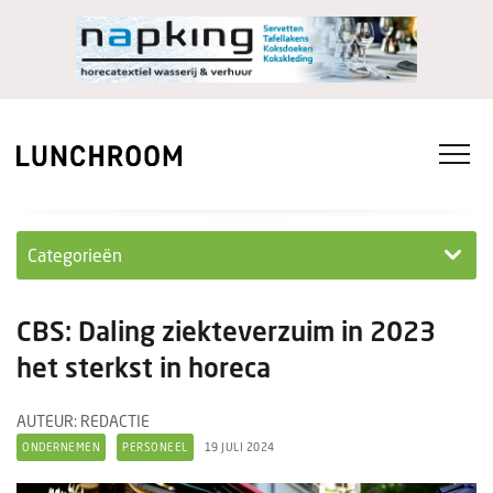
Categorieën
Personeel
CBS: Daling ziekteverzuim in 2023
Ondernemen in...
het sterkst in horeca
Ondernemen
AUTEUR: REDACTIE
ONDERNEMEN
PERSONEEL
19 JULI 2024
Nieuwe lunchrooms