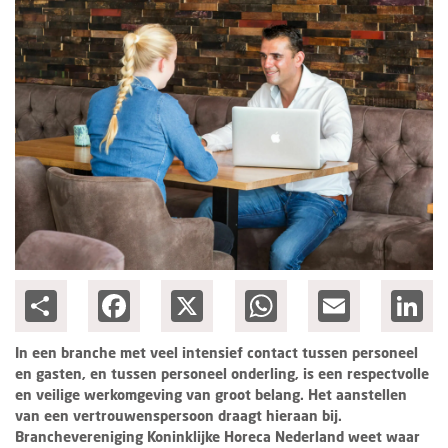
Columns
Groots ondernemen
Share
Facebook
X
WhatsApp
Email
Lin
In een branche met veel intensief contact tussen personeel
en gasten, en tussen personeel onderling, is een respectvolle
en veilige werkomgeving van groot belang. Het aanstellen
van een vertrouwenspersoon draagt hieraan bij.
Branchevereniging Koninklijke Horeca Nederland weet waar