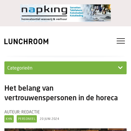
Categorieën
Personeel
Het belang van
Ondernemen in...
vertrouwenspersonen in de horeca
Ondernemen
AUTEUR: REDACTIE
KHN
PERSONEEL
20 JUNI 2024
Nieuwe lunchrooms