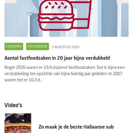
ECONOMIE
FASTSERVICE
F
5 AUGUSTUS 2026
Aantal fastfoodzaken in 20 jaar bijna verdubbeld
Pr
f
Begin 2026 waren er 19,4 duizend fastfoodzaken. Dat is bijna een
e
verdubbeling ten opzichte van bijna twintig jaar geleden: in 2007
He
waren het er 10,3 d...
aa
Pr
Video's
Zo maak je de beste Italiaanse sub