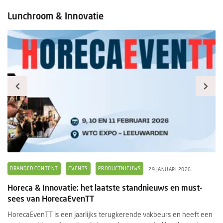
Lunchroom & Innovatie
BRANDED CONTENT
EVENTS
PRODUCTNIEUWS
B
29 JANUARI 2026
Horeca & Innovatie: het laatste standnieuws en must-
Ee
sees van HorecaEvenTT
s
HorecaEvenTT is een jaarlijks terugkerende vakbeurs en heeft een
Ee