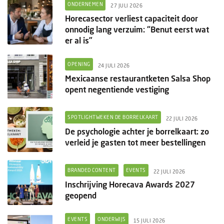
ONDERNEMEN
27 JULI 2026
Horecasector verliest capaciteit door
onnodig lang verzuim: “Benut eerst wat
er al is”
OPENING
24 JULI 2026
Mexicaanse restaurantketen Salsa Shop
opent negentiende vestiging
SPOTLIGHTWEKEN DE BORRELKAART
22 JULI 2026
De psychologie achter je borrelkaart: zo
verleid je gasten tot meer bestellingen
BRANDED CONTENT
EVENTS
22 JULI 2026
Inschrijving Horecava Awards 2027
geopend
EVENTS
ONDERWIJS
15 JULI 2026