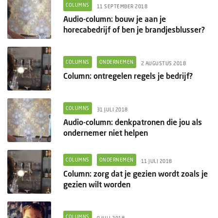
Columns
COLUMNS
11 SEPTEMBER 2018
Audio-column: bouw je aan je
Groots ondernemen
horecabedrijf of ben je brandjesblusser?
COLUMNS
ONDERNEMEN
2 AUGUSTUS 2018
Column: ontregelen regels je bedrijf?
COLUMNS
31 JULI 2018
Audio-column: denkpatronen die jou als
ondernemer niet helpen
COLUMNS
ONDERNEMEN
11 JULI 2018
Column: zorg dat je gezien wordt zoals je
gezien wilt worden
COLUMNS
9 JULI 2018