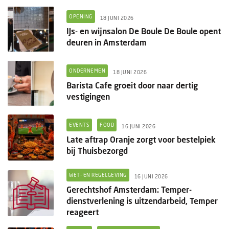
OPENING
18 JUNI 2026
IJs- en wijnsalon De Boule De Boule opent
deuren in Amsterdam
ONDERNEMEN
18 JUNI 2026
Barista Cafe groeit door naar dertig
vestigingen
EVENTS
FOOD
16 JUNI 2026
Late aftrap Oranje zorgt voor bestelpiek
bij Thuisbezorgd
WET- EN REGELGEVING
16 JUNI 2026
Gerechtshof Amsterdam: Temper-
dienstverlening is uitzendarbeid, Temper
reageert