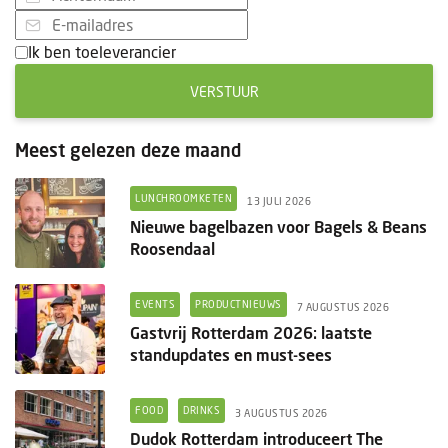
Ik ben toeleverancier
VERSTUUR
Meest gelezen deze maand
LUNCHROOMKETEN
13 JULI 2026
Nieuwe bagelbazen voor Bagels & Beans
Roosendaal
EVENTS
PRODUCTNIEUWS
7 AUGUSTUS 2026
Gastvrij Rotterdam 2026: laatste
standupdates en must-sees
FOOD
DRINKS
3 AUGUSTUS 2026
Dudok Rotterdam introduceert The