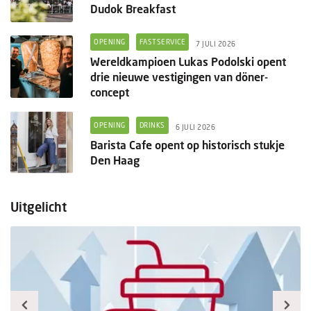
Dudok Breakfast
OPENING
FASTSERVICE
7 JULI 2026
Wereldkampioen Lukas Podolski opent
drie nieuwe vestigingen van döner-
concept
OPENING
DRINKS
6 JULI 2026
Barista Cafe opent op historisch stukje
Den Haag
Uitgelicht