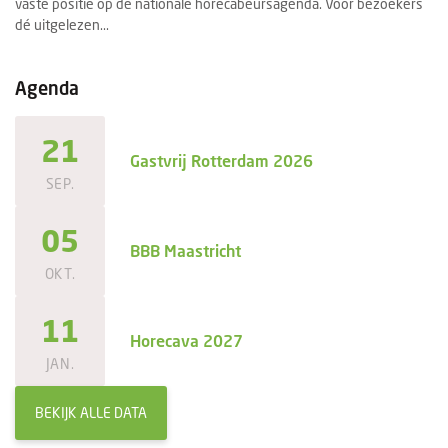
vaste positie op de nationale horecabeursagenda. Voor bezoekers
se
dé uitgelezen...
ee
Agenda
21
Gastvrij Rotterdam 2026
SEP.
05
BBB Maastricht
OKT.
11
Horecava 2027
JAN.
BEKIJK ALLE DATA