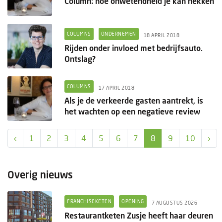
Column: hoe onwetendheid je kan nekken
COLUMNS
ONDERNEMEN
18 APRIL 2018
Rijden onder invloed met bedrijfsauto.
Ontslag?
COLUMNS
17 APRIL 2018
Als je de verkeerde gasten aantrekt, is
het wachten op een negatieve review
‹
1
2
3
4
5
6
7
8
9
10
›
Overig nieuws
FRANCHISEKETEN
OPENING
7 AUGUSTUS 2026
Restaurantketen Zusje heeft haar deuren