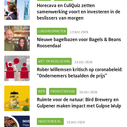
Horecava en CuliQuiz zetten
samenwerking voort en investeren in de
beslissers van morgen
LUNCHROOMKETEN
13 JULI 2026
Nieuwe bagelbazen voor Bagels & Beans
Roosendaal
WET- EN REGELGEVING
13 JULI 2026
Robèr Willemsen kritisch op coronabeleid:
“Ondernemers betaalden de prijs”
BIER
PRODUCTNIEUWS
10 JULI 2026
Ruimte voor de natuur: Bird Brewery en
Gulpener maken impact met Gulpse Wulp
INVESTEREN IN...
10 JULI 2026