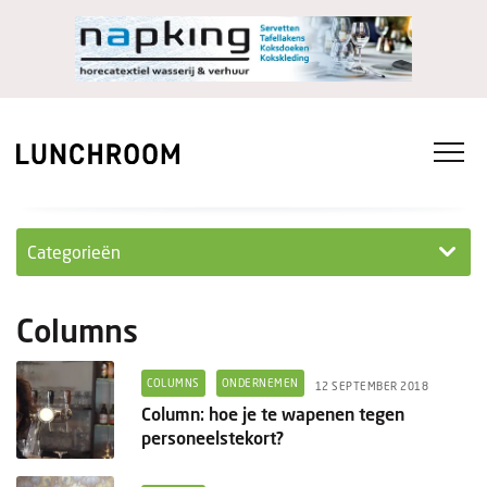
Categorieën
Personeel
Columns
Ondernemen in...
COLUMNS
ONDERNEMEN
12 SEPTEMBER 2018
Ondernemen
Column: hoe je te wapenen tegen
personeelstekort?
Nieuwe lunchrooms