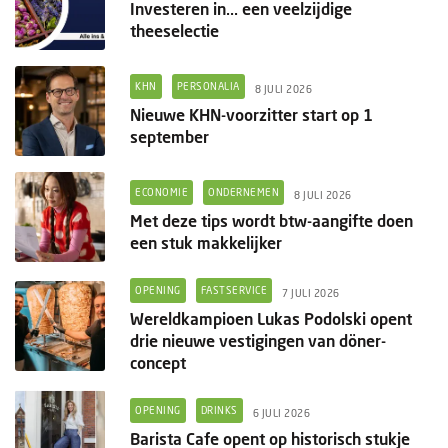
Investeren in... een veelzijdige
theeselectie
KHN
PERSONALIA
8 JULI 2026
Nieuwe KHN-voorzitter start op 1
september
ECONOMIE
ONDERNEMEN
8 JULI 2026
Met deze tips wordt btw-aangifte doen
een stuk makkelijker
OPENING
FASTSERVICE
7 JULI 2026
Wereldkampioen Lukas Podolski opent
drie nieuwe vestigingen van döner-
concept
OPENING
DRINKS
6 JULI 2026
Barista Cafe opent op historisch stukje