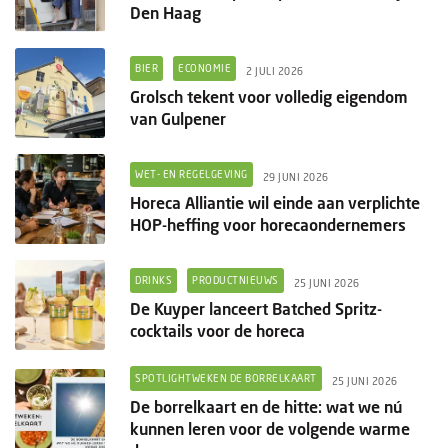
Den Haag
BIER
ECONOMIE
2 JULI 2026
Grolsch tekent voor volledig eigendom
van Gulpener
WET- EN REGELGEVING
29 JUNI 2026
Horeca Alliantie wil einde aan verplichte
HOP-heffing voor horecaondernemers
DRINKS
PRODUCTNIEUWS
25 JUNI 2026
De Kuyper lanceert Batched Spritz-
cocktails voor de horeca
SPOTLIGHTWEKEN DE BORRELKAART
25 JUNI 2026
De borrelkaart en de hitte: wat we nú
kunnen leren voor de volgende warme