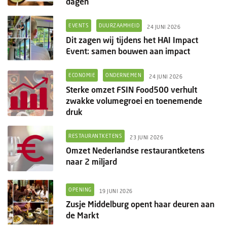
dagen
EVENTS
DUURZAAMHEID
24 JUNI 2026
Dit zagen wij tijdens het HAI Impact
Event: samen bouwen aan impact
ECONOMIE
ONDERNEMEN
24 JUNI 2026
Sterke omzet FSIN Food500 verhult
zwakke volumegroei en toenemende
druk
RESTAURANTKETENS
23 JUNI 2026
Omzet Nederlandse restaurantketens
naar 2 miljard
OPENING
19 JUNI 2026
Zusje Middelburg opent haar deuren aan
de Markt