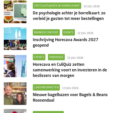
SPOTLIGHTWEKEN DE BORRELKAART
22 JULI 2026
De psychologie achter je borrelkaart: zo
verleid je gasten tot meer bestellingen
BRANDED CONTENT
EVENTS
22 JULI 2026
Inschrijving Horecava Awards 2027
geopend
EVENTS
ONDERWIJS
15 JULI 2026
Horecava en CuliQuiz zetten
samenwerking voort en investeren in de
beslissers van morgen
LUNCHROOMKETEN
13 JULI 2026
Nieuwe bagelbazen voor Bagels & Beans
Roosendaal