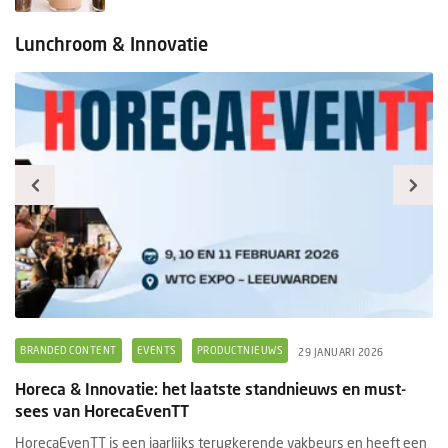
Lunchroom & Innovatie
BRANDED CONTENT
EVENTS
PRODUCTNIEUWS
B
29 JANUARI 2026
Horeca & Innovatie: het laatste standnieuws en must-
Ee
sees van HorecaEvenTT
s
HorecaEvenTT is een jaarlijks terugkerende vakbeurs en heeft een
Ee