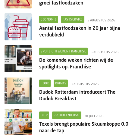
groei fastfoodzaken
ECONOMIE
FASTSERVICE
5 AUGUSTUS 2026
Aantal fastfoodzaken in 20 jaar bijna
verdubbeld
SPOTLIGHTWEKEN FRANCHISE
5 AUGUSTUS 2026
De komende weken richten wij de
spotlights op: Franchise
FOOD
DRINKS
3 AUGUSTUS 2026
Dudok Rotterdam introduceert The
Dudok Breakfast
BIER
PRODUCTNIEUWS
30 JULI 2026
Texels brengt populaire Skuumkoppe 0.0
naar de tap