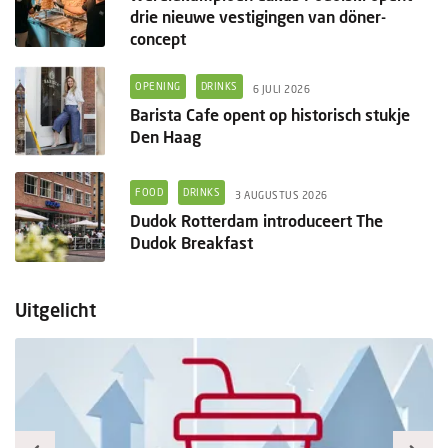
drie nieuwe vestigingen van döner-
concept
OPENING
DRINKS
6 JULI 2026
Barista Cafe opent op historisch stukje
Den Haag
FOOD
DRINKS
3 AUGUSTUS 2026
Dudok Rotterdam introduceert The
Dudok Breakfast
Uitgelicht