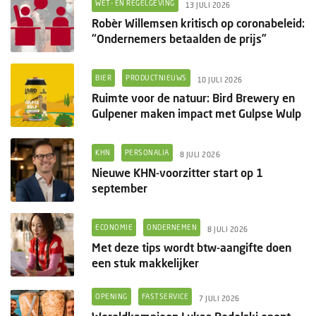
WET- EN REGELGEVING
13 JULI 2026
Robèr Willemsen kritisch op coronabeleid:
“Ondernemers betaalden de prijs”
BIER
PRODUCTNIEUWS
10 JULI 2026
Ruimte voor de natuur: Bird Brewery en
Gulpener maken impact met Gulpse Wulp
KHN
PERSONALIA
8 JULI 2026
Nieuwe KHN-voorzitter start op 1
september
ECONOMIE
ONDERNEMEN
8 JULI 2026
Met deze tips wordt btw-aangifte doen
een stuk makkelijker
OPENING
FASTSERVICE
7 JULI 2026