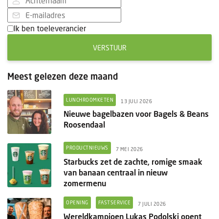
Ik ben toeleverancier
VERSTUUR
Meest gelezen deze maand
LUNCHROOMKETEN
13 JULI 2026
Nieuwe bagelbazen voor Bagels & Beans
Roosendaal
PRODUCTNIEUWS
7 MEI 2026
Starbucks zet de zachte, romige smaak
van banaan centraal in nieuw
zomermenu
OPENING
FASTSERVICE
7 JULI 2026
Wereldkampioen Lukas Podolski opent