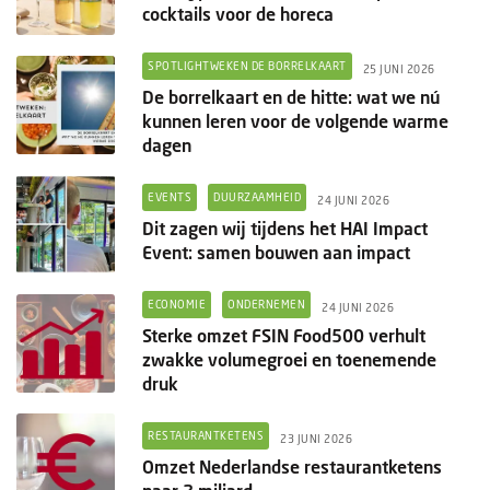
cocktails voor de horeca
SPOTLIGHTWEKEN DE BORRELKAART
25 JUNI 2026
De borrelkaart en de hitte: wat we nú
kunnen leren voor de volgende warme
dagen
EVENTS
DUURZAAMHEID
24 JUNI 2026
Dit zagen wij tijdens het HAI Impact
Event: samen bouwen aan impact
ECONOMIE
ONDERNEMEN
24 JUNI 2026
Sterke omzet FSIN Food500 verhult
zwakke volumegroei en toenemende
druk
RESTAURANTKETENS
23 JUNI 2026
Omzet Nederlandse restaurantketens