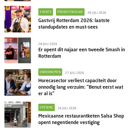
EVENTS
PRODUCTNIEUWS
29 JULI 2026
Gastvrij Rotterdam 2026: laatste
standupdates en must-sees
28 JULI 2026
Er opent dit najaar een tweede Smash in
Rotterdam
ONDERNEMEN
27 JULI 2026
Horecasector verliest capaciteit door
onnodig lang verzuim: “Benut eerst wat
er al is”
OPENING
24 JULI 2026
Mexicaanse restaurantketen Salsa Shop
opent negentiende vestiging