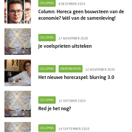
Columns
COLUMNS
8 DECEMBER 2020
Column: Horeca geen bouwsteen van de
Groots ondernemen
economie? Wél van de samenleving!
COLUMNS
17 NOVEMBER 2020
Je voelsprieten uitsteken
COLUMNS
ONDERNEMEN
12 NOVEMBER 2020
Het nieuwe horecaspel: blurring 3.0
COLUMNS
12 OKTOBER 2020
Red je het nog?
COLUMNS
14 SEPTEMBER 2020