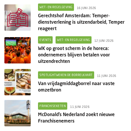
WET- EN REGELGEVING
16 JUNI 2026
Gerechtshof Amsterdam: Temper-
dienstverlening is uitzendarbeid, Temper
reageert
EVENTS
WET- EN REGELGEVING
12 JUNI 2026
WK op groot scherm in de horeca:
ondernemers blijven betalen voor
uitzendrechten
SPOTLIGHTWEKEN DE BORRELKAART
11 JUNI 2026
Van vrijdagmiddagborrel naar vaste
omzetbron
FRANCHISEKETEN
11 JUNI 2026
McDonald’s Nederland zoekt nieuwe
Franchisenemers