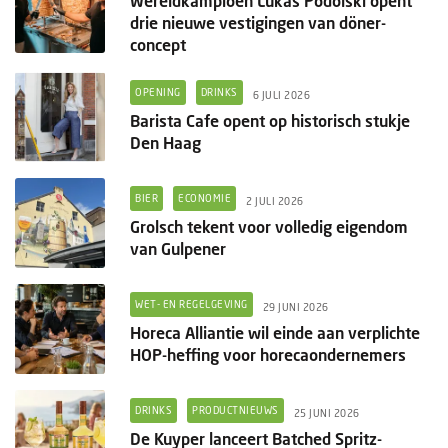
Wereldkampioen Lukas Podolski opent
drie nieuwe vestigingen van döner-
concept
OPENING
DRINKS
6 JULI 2026
Barista Cafe opent op historisch stukje
Den Haag
BIER
ECONOMIE
2 JULI 2026
Grolsch tekent voor volledig eigendom
van Gulpener
WET- EN REGELGEVING
29 JUNI 2026
Horeca Alliantie wil einde aan verplichte
HOP-heffing voor horecaondernemers
DRINKS
PRODUCTNIEUWS
25 JUNI 2026
De Kuyper lanceert Batched Spritz-