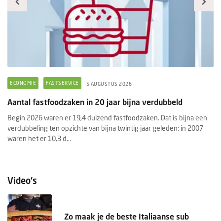
ECONOMIE
FASTSERVICE
F
5 AUGUSTUS 2026
Aantal fastfoodzaken in 20 jaar bijna verdubbeld
Pr
f
Begin 2026 waren er 19,4 duizend fastfoodzaken. Dat is bijna een
e
verdubbeling ten opzichte van bijna twintig jaar geleden: in 2007
He
waren het er 10,3 d...
aa
Pr
Video's
Zo maak je de beste Italiaanse sub