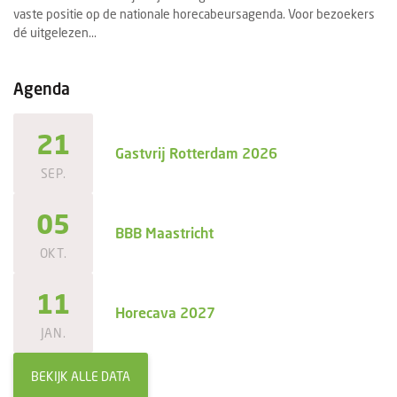
vaste positie op de nationale horecabeursagenda. Voor bezoekers
se
dé uitgelezen...
ee
Agenda
21
Gastvrij Rotterdam 2026
SEP.
05
BBB Maastricht
OKT.
11
Horecava 2027
JAN.
BEKIJK ALLE DATA