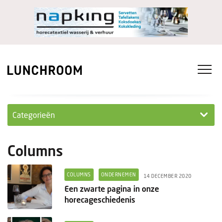
Categorieën
Personeel
Columns
Ondernemen in...
COLUMNS
ONDERNEMEN
14 DECEMBER 2020
Ondernemen
Een zwarte pagina in onze
horecageschiedenis
Nieuwe lunchrooms