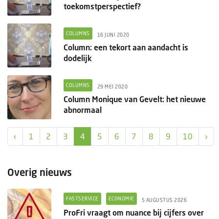
toekomstperspectief?
COLUMNS
16 JUNI 2020
Column: een tekort aan aandacht is
dodelijk
COLUMNS
29 MEI 2020
Column Monique van Gevelt: het nieuwe
abnormaal
‹
1
2
3
4
5
6
7
8
9
10
›
Overig nieuws
FASTSERVICE
ECONOMIE
5 AUGUSTUS 2026
ProFri vraagt om nuance bij cijfers over