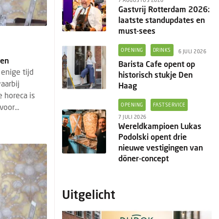
7 AUGUSTUS 2026
Gastvrij Rotterdam 2026:
laatste standupdates en
must-sees
OPENING
DRINKS
6 JULI 2026
ren
Barista Cafe opent op
 enige tijd
historisch stukje Den
aarbij
Haag
 horeca is
OPENING
FASTSERVICE
oor...
7 JULI 2026
Wereldkampioen Lukas
Podolski opent drie
nieuwe vestigingen van
döner-concept
Uitgelicht