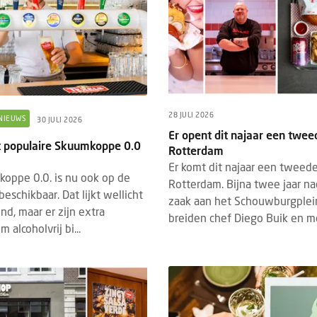
28 JULI 2026
NIEUWS
30 JULI 2026
Er opent dit najaar een twe
t populaire Skuumkoppe 0.0
Rotterdam
Er komt dit najaar een tweed
oppe 0.0. is nu ook op de
Rotterdam. Bijna twee jaar na
beschikbaar. Dat lijkt wellicht
zaak aan het Schouwburgplei
DED CONTENT
EVENTS
BRANDED CONTENT
SPOTLIGH
22 JULI 2026
nd, maar er zijn extra
breiden chef Diego Buik en me
4 MAART 2026
hrijving Horecava Awards 2027
 alcoholvrij bi...
Wat Temper-platformdat
end
gen Z en flexibele perso
schrijving voor de Horecava Awards
2026
 is geopend. Vanaf vandaag kunnen
Er gaan veel verhalen ron
jven, startups en ondernemers uit de
zijn lui, minder loyaal en
ervicebranche hun meest i...