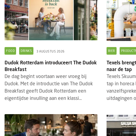
FOOD
DRINKS
BIER
PRODUCT
3 AUGUSTUS 2026
Dudok Rotterdam introduceert The Dudok
Texels breng
Breakfast
naar de tap
De dag begint voortaan weer vroeg bij
Texels Skuumk
Dudok. Met de introductie van The Dudok
tap in horeca 
BRANDED CONTENT
EVENTS
BRAN
28 JULI 2025
Breakfast geeft Dudok Rotterdam een
vanzelfspreke
Thematische paviljoens op Gastvrij
Insc
eigentijdse invulling aan een klassi...
uitdagingen om
Rotterdam belichten horecatrends
geop
Tijdens Gastvrij Rotterdam, van 22 tot en
De in
met 24 september 2025, vormen de
2027
themapaviljoens opnieuw een
bedri
onderscheidend onderdeel van de
foods