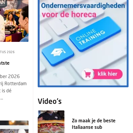
TUS 2026
atste
mber 2026
rij Rotterdam
 is dé
..
Video's
Zo maak je de beste
Italiaanse sub