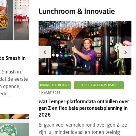
Lunchroom & Innovatie
ede Smash in
e Smash in
dat de eerste
n opende,
TWEKEN PERSONEEL
BRANDED CONTENT
EVENTS
PRODUCTNIEUWS
B
de...
29 JANUARI 2026
28
a onthullen over
Horeca & Innovatie: het laatste
Ee
neelsplanning in
standnieuws en must-sees van
4 
HorecaEvenTT
Ee
d over gen Z: ze
HorecaEvenTT is een jaarlijks terugkerende
ni
 tonen weinig
vakbeurs en heeft een vaste positie op de
di