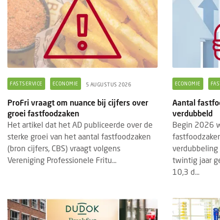
FASTSERVICE
ECONOMIE
ECONOMIE
FAS
5 AUGUSTUS 2026
ProFri vraagt om nuance bij cijfers over
Aantal fastfo
groei fastfoodzaken
verdubbeld
Het artikel dat het AD publiceerde over de
Begin 2026 w
sterke groei van het aantal fastfoodzaken
fastfoodzaken
(bron cijfers, CBS) vraagt volgens
verdubbeling 
Vereniging Professionele Fritu...
twintig jaar 
10,3 d...