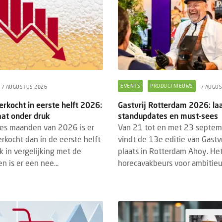
EVENTS
PRODUCTNIEUWS
7 AUGUSTUS 2026
7 AUGUS
erkocht in eerste helft 2026:
Gastvrij Rotterdam 2026: la
aat onder druk
standupdates en must-sees
zes maanden van 2026 is er
Van 21 tot en met 23 septe
erkocht dan in de eerste helft
vindt de 13e editie van Gastv
 in vergelijking met de
plaats in Rotterdam Ahoy. Het
n is er een nee...
horecavakbeurs voor ambitieu.