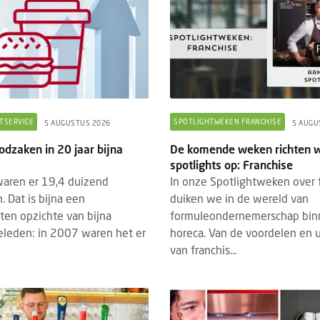
TSERVICE
SPOTLIGHTWEKEN FRANCHISE
5 AUGUSTUS 2026
5 AUGU
odzaken in 20 jaar bijna
De komende weken richten w
spotlights op: Franchise
aren er 19,4 duizend
In onze Spotlightweken over 
. Dat is bijna een
duiken we in de wereld van
ten opzichte van bijna
formuleondernemerschap bin
geleden: in 2007 waren het er
horeca. Van de voordelen en 
van franchis...