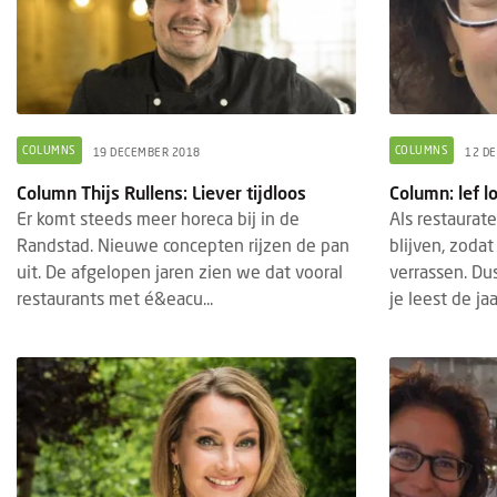
COLUMNS
COLUMNS
19 DECEMBER 2018
12 D
Column Thijs Rullens: Liever tijdloos
Column: lef l
Er komt steeds meer horeca bij in de
Als restaurateu
Randstad. Nieuwe concepten rijzen de pan
blijven, zodat
uit. De afgelopen jaren zien we dat vooral
verrassen. Du
restaurants met é&eacu...
je leest de jaar