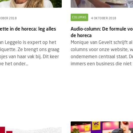
COLUMNS
TOBER 2018
4 OKTOBER 2018
ette in de horeca: leg alles
Audio-column: De formule vo
de horeca
n Leggelo is expert op het
Monique van Gevelt schrijft al
iquette. Ze brengt ons graag
columns voor onze website, w
jes van haar vak bij. Dit keer
ondernemen centraal staat. De
TS
PRODUCTNIEUWS
FOOD
DRINKS
7 AUGUSTUS 2026
3 AUGUSTUS 2
 het onder...
immers een business die niet v
vrij Rotterdam 2026: laatste
Dudok Rotterdam introd
dupdates en must-sees
Breakfast
21 tot en met 23 september 2026
De dag begint voortaan w
 de 13e editie van Gastvrij Rotterdam
Dudok. Met de introduct
s in Rotterdam Ahoy. Het is dé
Breakfast geeft Dudok R
avakbeurs voor ambitieu...
eigentijdse invulling aan e