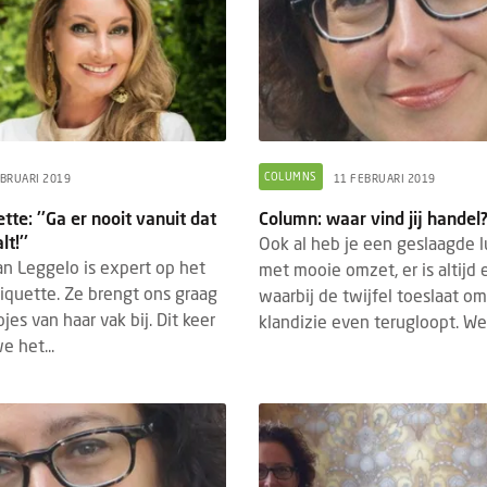
COLUMNS
EBRUARI 2019
11 FEBRUARI 2019
tte: ''Ga er nooit vanuit dat
Column: waar vind jij handel
t!''
Ook al heb je een geslaagde 
n Leggelo is expert op het
met mooie omzet, er is altij
iquette. Ze brengt ons graag
waarbij de twijfel toeslaat o
jes van haar vak bij. Dit keer
klandizie even terugloopt. Well
 het...