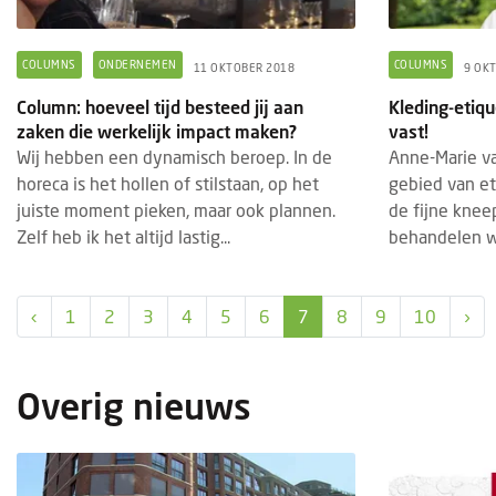
COLUMNS
ONDERNEMEN
COLUMNS
11 OKTOBER 2018
9 OK
Column: hoeveel tijd besteed jij aan
Kleding-etiqu
zaken die werkelijk impact maken?
vast!
Wij hebben een dynamisch beroep. In de
Anne-Marie va
horeca is het hollen of stilstaan, op het
gebied van et
juiste moment pieken, maar ook plannen.
de fijne kneep
FRANCHISEKETEN
OPENING
EVEN
7 AUGUSTUS 2026
Zelf heb ik het altijd lastig...
behandelen we
Restaurantketen Zusje heeft haar deuren
Gast
geopend in Lelystad
stan
‹
1
2
3
4
5
6
7
8
9
10
›
Lelystad heeft er een nieuwe culinaire
Van 
hotspot bij. Zusje Lelystad heeft op
vindt
donderdag 6 augustus haar deuren
plaat
Overig nieuws
geopend. Op deze nieuwe locatie kunnen
horec
ga...