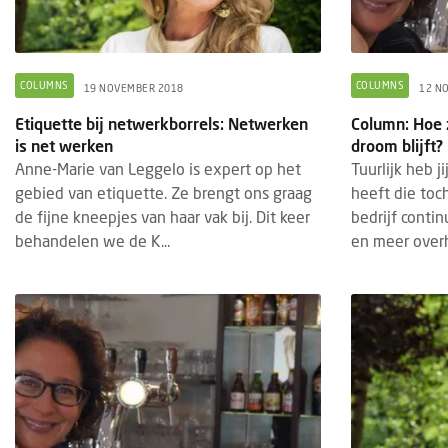
COLUMNS
COLUMNS
19 NOVEMBER 2018
12 N
Etiquette bij netwerkborrels: Netwerken
Column: Hoe z
is net werken
droom blijft?
Anne-Marie van Leggelo is expert op het
Tuurlijk heb j
gebied van etiquette. Ze brengt ons graag
heeft die toch
de fijne kneepjes van haar vak bij. Dit keer
bedrijf conti
behandelen we de K...
en meer overh