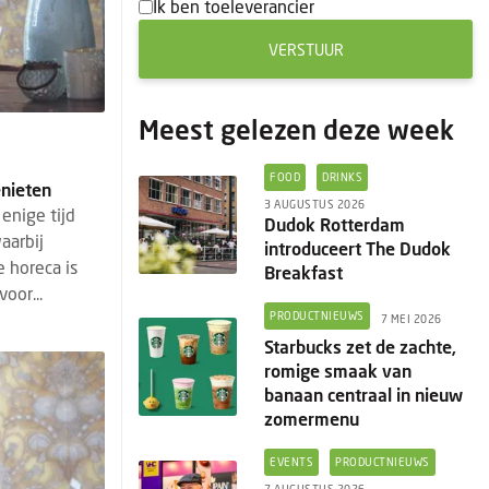
Ik ben toeleverancier
VERSTUUR
Meest gelezen deze week
FOOD
DRINKS
enieten
3 AUGUSTUS 2026
 enige tijd
Dudok Rotterdam
aarbij
introduceert The Dudok
 horeca is
Breakfast
oor...
PRODUCTNIEUWS
7 MEI 2026
Starbucks zet de zachte,
romige smaak van
banaan centraal in nieuw
zomermenu
EVENTS
PRODUCTNIEUWS