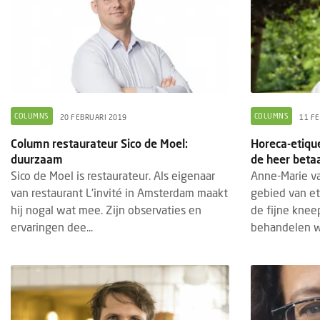
COLUMNS
COLUMNS
20 FEBRUARI 2019
11 F
Column restaurateur Sico de Moel:
Horeca-etique
duurzaam
de heer betaal
Sico de Moel is restaurateur. Als eigenaar
Anne-Marie va
van restaurant L'invité in Amsterdam maakt
gebied van et
hij nogal wat mee. Zijn observaties en
de fijne kneep
ervaringen dee...
behandelen we