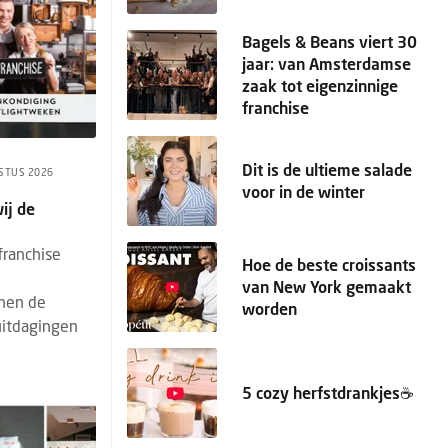
Bagels & Beans viert 30
jaar: van Amsterdamse
zaak tot eigenzinnige
franchise
Dit is de ultieme salade
STUS 2026
voor in de winter
ij de
franchise
Hoe de beste croissants
van New York gemaakt
nen de
worden
uitdagingen
5 cozy herfstdrankjes☕️