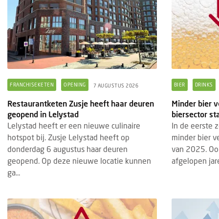
FRANCHISEKETEN
OPENING
BIER
DRINKS
7 AUGUSTUS 2026
Restaurantketen Zusje heeft haar deuren
Minder bier v
geopend in Lelystad
biersector st
Lelystad heeft er een nieuwe culinaire
In de eerste 
hotspot bij. Zusje Lelystad heeft op
minder bier v
donderdag 6 augustus haar deuren
van 2025. Ook
geopend. Op deze nieuwe locatie kunnen
afgelopen jare
ga...