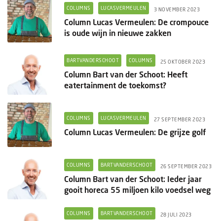
Columns
COLUMNS
LUCASVERMEULEN
3 NOVEMBER 2023
Column Lucas Vermeulen: De crompouce
Groots ondernemen
is oude wijn in nieuwe zakken
BARTVANDERSCHOOT
COLUMNS
25 OKTOBER 2023
Column Bart van der Schoot: Heeft
eatertainment de toekomst?
COLUMNS
LUCASVERMEULEN
27 SEPTEMBER 2023
Column Lucas Vermeulen: De grijze golf
COLUMNS
BARTVANDERSCHOOT
26 SEPTEMBER 2023
Column Bart van der Schoot: Ieder jaar
gooit horeca 55 miljoen kilo voedsel weg
COLUMNS
BARTVANDERSCHOOT
28 JULI 2023