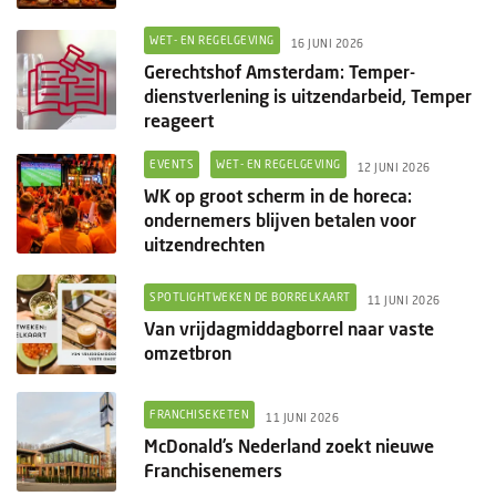
WET- EN REGELGEVING
16 JUNI 2026
Gerechtshof Amsterdam: Temper-
dienstverlening is uitzendarbeid, Temper
reageert
EVENTS
WET- EN REGELGEVING
12 JUNI 2026
WK op groot scherm in de horeca:
ondernemers blijven betalen voor
uitzendrechten
SPOTLIGHTWEKEN DE BORRELKAART
11 JUNI 2026
Van vrijdagmiddagborrel naar vaste
omzetbron
FRANCHISEKETEN
11 JUNI 2026
McDonald’s Nederland zoekt nieuwe
Franchisenemers