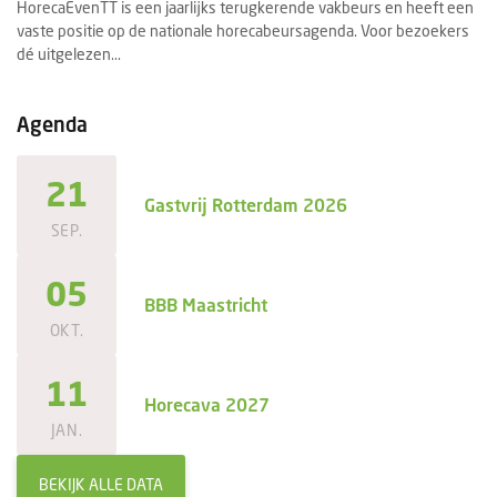
HorecaEvenTT is een jaarlijks terugkerende vakbeurs en heeft een
Ee
vaste positie op de nationale horecabeursagenda. Voor bezoekers
se
dé uitgelezen...
ee
Agenda
21
Gastvrij Rotterdam 2026
SEP.
05
BBB Maastricht
OKT.
11
Horecava 2027
JAN.
BEKIJK ALLE DATA