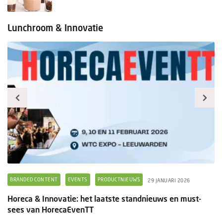
Lunchroom & Innovatie
BRANDED CONTENT
EVENTS
PRODUCTNIEUWS
B
29 JANUARI 2026
Horeca & Innovatie: het laatste standnieuws en must-
Ee
sees van HorecaEvenTT
s