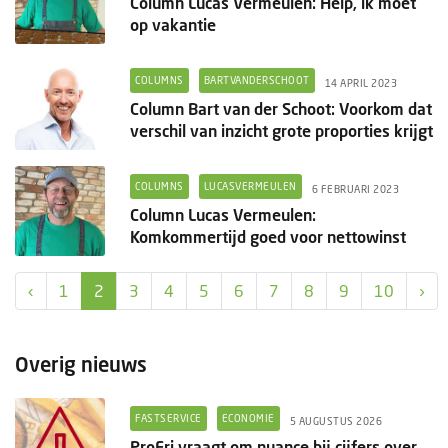
Column Lucas Vermeulen: Help, ik moet
op vakantie
COLUMNS
BARTVANDERSCHOOT
14 APRIL 2023
Column Bart van der Schoot: Voorkom dat
verschil van inzicht grote proporties krijgt
COLUMNS
LUCASVERMEULEN
6 FEBRUARI 2023
Column Lucas Vermeulen:
Komkommertijd goed voor nettowinst
‹
1
2
3
4
5
6
7
8
9
10
›
Overig nieuws
FASTSERVICE
ECONOMIE
5 AUGUSTUS 2026
ProFri vraagt om nuance bij cijfers over