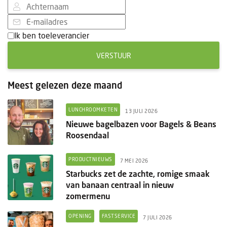
Ik ben toeleverancier
VERSTUUR
Meest gelezen deze maand
LUNCHROOMKETEN
13 JULI 2026
Nieuwe bagelbazen voor Bagels & Beans
Roosendaal
PRODUCTNIEUWS
7 MEI 2026
Starbucks zet de zachte, romige smaak
van banaan centraal in nieuw
zomermenu
OPENING
FASTSERVICE
7 JULI 2026