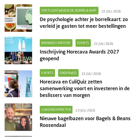
SPOTLIGHTWEKEN DE BORRELKAART
22 JULI 2026
De psychologie achter je borrelkaart: zo
verleid je gasten tot meer bestellingen
BRANDED CONTENT
EVENTS
22 JULI 2026
Inschrijving Horecava Awards 2027
geopend
EVENTS
ONDERWIJS
15 JULI 2026
Horecava en CuliQuiz zetten
samenwerking voort en investeren in de
beslissers van morgen
LUNCHROOMKETEN
13 JULI 2026
Nieuwe bagelbazen voor Bagels & Beans
Roosendaal