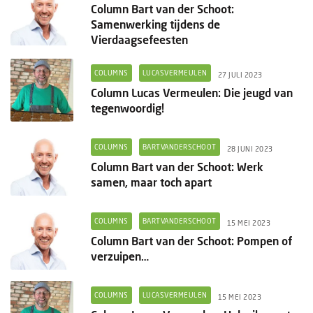
Column Bart van der Schoot:
Samenwerking tijdens de
Vierdaagsefeesten
COLUMNS
LUCASVERMEULEN
27 JULI 2023
Column Lucas Vermeulen: Die jeugd van
tegenwoordig!
COLUMNS
BARTVANDERSCHOOT
28 JUNI 2023
Column Bart van der Schoot: Werk
samen, maar toch apart
COLUMNS
BARTVANDERSCHOOT
15 MEI 2023
Column Bart van der Schoot: Pompen of
verzuipen…
COLUMNS
LUCASVERMEULEN
15 MEI 2023