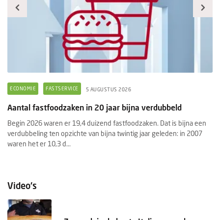
ECONOMIE
FASTSERVICE
F
5 AUGUSTUS 2026
Aantal fastfoodzaken in 20 jaar bijna verdubbeld
Pr
f
Begin 2026 waren er 19,4 duizend fastfoodzaken. Dat is bijna een
e
verdubbeling ten opzichte van bijna twintig jaar geleden: in 2007
He
waren het er 10,3 d...
aa
Pr
Video's