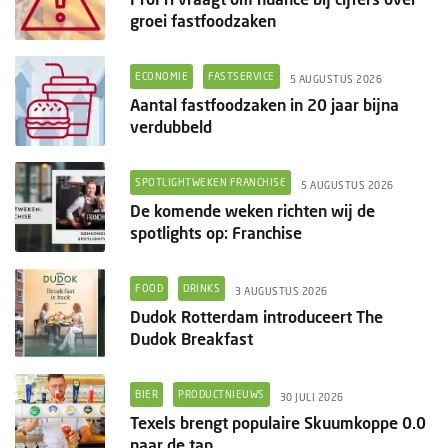
groei fastfoodzaken
ECONOMIE
FASTSERVICE
5 AUGUSTUS 2026
Aantal fastfoodzaken in 20 jaar bijna
verdubbeld
SPOTLIGHTWEKEN FRANCHISE
5 AUGUSTUS 2026
De komende weken richten wij de
spotlights op: Franchise
FOOD
DRINKS
3 AUGUSTUS 2026
Dudok Rotterdam introduceert The
Dudok Breakfast
BIER
PRODUCTNIEUWS
30 JULI 2026
Texels brengt populaire Skuumkoppe 0.0
naar de tap