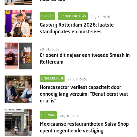
EVENTS
PRODUCTNIEUWS
29 JULI 2026
Gastvrij Rotterdam 2026: laatste
standupdates en must-sees
28 JULI 2026
Er opent dit najaar een tweede Smash in
Rotterdam
ONDERNEMEN
27 JULI 2026
Horecasector verliest capaciteit door
onnodig lang verzuim: “Benut eerst wat
er al is”
OPENING
24 JULI 2026
Mexicaanse restaurantketen Salsa Shop
opent negentiende vestiging