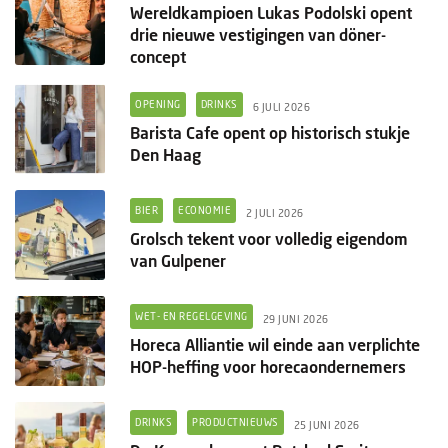
Wereldkampioen Lukas Podolski opent
drie nieuwe vestigingen van döner-
concept
OPENING
DRINKS
6 JULI 2026
Barista Cafe opent op historisch stukje
Den Haag
BIER
ECONOMIE
2 JULI 2026
Grolsch tekent voor volledig eigendom
van Gulpener
WET- EN REGELGEVING
29 JUNI 2026
Horeca Alliantie wil einde aan verplichte
HOP-heffing voor horecaondernemers
DRINKS
PRODUCTNIEUWS
25 JUNI 2026