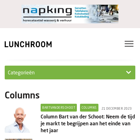
Categorieën
Personeel
Columns
Ondernemen in...
BARTVANDERSCHOOT
COLUMNS
21 DECEMBER 2023
Ondernemen
Column Bart van der Schoot: Neem de tijd
je markt te begrijpen aan het einde van
Nieuwe lunchrooms
het jaar