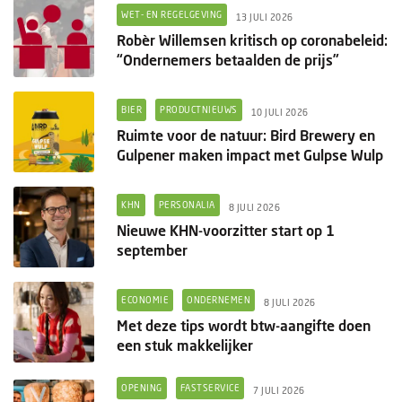
WET- EN REGELGEVING
13 JULI 2026
Robèr Willemsen kritisch op coronabeleid:
“Ondernemers betaalden de prijs”
BIER
PRODUCTNIEUWS
10 JULI 2026
Ruimte voor de natuur: Bird Brewery en
Gulpener maken impact met Gulpse Wulp
KHN
PERSONALIA
8 JULI 2026
Nieuwe KHN-voorzitter start op 1
september
ECONOMIE
ONDERNEMEN
8 JULI 2026
Met deze tips wordt btw-aangifte doen
een stuk makkelijker
OPENING
FASTSERVICE
7 JULI 2026