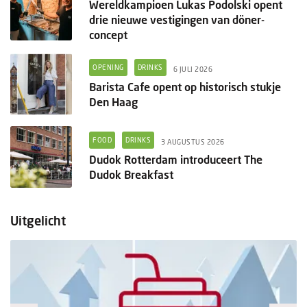
Wereldkampioen Lukas Podolski opent
drie nieuwe vestigingen van döner-
concept
OPENING
DRINKS
6 JULI 2026
Barista Cafe opent op historisch stukje
Den Haag
FOOD
DRINKS
3 AUGUSTUS 2026
Dudok Rotterdam introduceert The
Dudok Breakfast
Uitgelicht