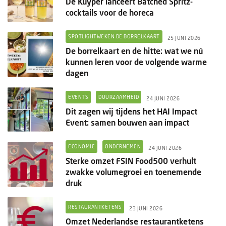
De Kuyper lanceert Batched Spritz-
cocktails voor de horeca
SPOTLIGHTWEKEN DE BORRELKAART
25 JUNI 2026
De borrelkaart en de hitte: wat we nú
kunnen leren voor de volgende warme
dagen
EVENTS
DUURZAAMHEID
24 JUNI 2026
Dit zagen wij tijdens het HAI Impact
Event: samen bouwen aan impact
ECONOMIE
ONDERNEMEN
24 JUNI 2026
Sterke omzet FSIN Food500 verhult
zwakke volumegroei en toenemende
druk
RESTAURANTKETENS
23 JUNI 2026
Omzet Nederlandse restaurantketens