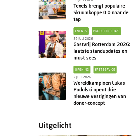
30 JULI 2026
Texels brengt populaire
Skuumkoppe 0.0 naar de
tap
EVENTS
PRODUCTNIEUWS
29 JULI 2026
Gastvrij Rotterdam 2026:
laatste standupdates en
must-sees
OPENING
FASTSERVICE
7 JULI 2026
Wereldkampioen Lukas
Podolski opent drie
nieuwe vestigingen van
döner-concept
Uitgelicht