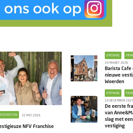
OPENING
FRA
20 MAART 2026
Barista Cafe
nieuwe vesti
Woerden
OPENING
FRA
10 DECEMBER 202
De eerste fr
van Anne&Max
CHISEKETEN
22 MEI 2026
slag met een
vestiging
restigieuze NFV Franchise