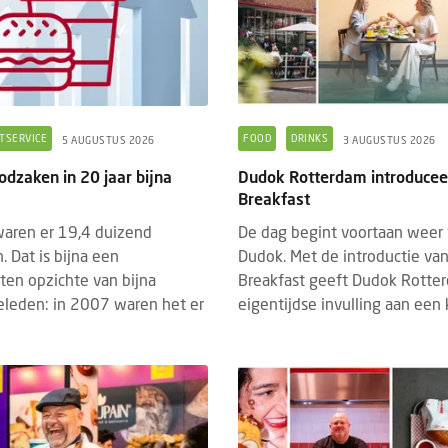
TSERVICE
FOOD
DRINKS
5 AUGUSTUS 2026
3 AUGUSTUS 2026
odzaken in 20 jaar bijna
Dudok Rotterdam introducee
Breakfast
aren er 19,4 duizend
De dag begint voortaan weer 
. Dat is bijna een
Dudok. Met de introductie va
ten opzichte van bijna
Breakfast geeft Dudok Rotte
DED CONTENT
EVENTS
BRANDED CONTENT
SPOTLIGH
22 JULI 2026
geleden: in 2007 waren het er
eigentijdse invulling aan een kl
4 MAART 2026
hrijving Horecava Awards 2027
Wat Temper-platformdat
end
gen Z en flexibele perso
schrijving voor de Horecava Awards
2026
 is geopend. Vanaf vandaag kunnen
Er gaan veel verhalen ron
jven, startups en ondernemers uit de