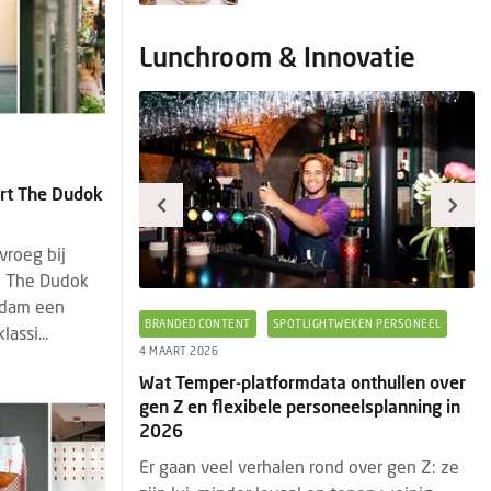
Lunchroom & Innovatie
rt The Dudok
vroeg bij
n The Dudok
rdam een
TWEKEN PERSONEEL
BRANDED CONTENT
EVENTS
PRODUCTNIEUWS
B
assi...
29 JANUARI 2026
28
a onthullen over
Horeca & Innovatie: het laatste
Ee
neelsplanning in
standnieuws en must-sees van
4 
HorecaEvenTT
Ee
d over gen Z: ze
HorecaEvenTT is een jaarlijks terugkerende
ni