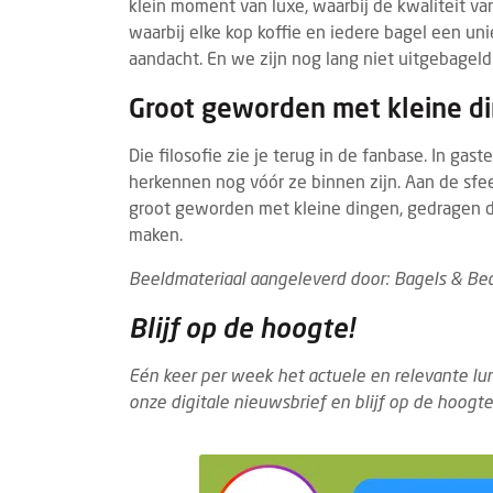
klein moment van luxe, waarbij de kwaliteit v
waarbij elke kop koffie en iedere bagel een uni
aandacht. En we zijn nog lang niet uitgebageld.
Groot geworden met kleine d
Die filosofie zie je terug in de fanbase. In ga
herkennen nog vóór ze binnen zijn. Aan de sfeer
groot geworden met kleine dingen, gedragen d
FASTSERVICE
ECONOMIE
EVEN
maken.
5 AUGUSTUS 2026
ProFri vraagt om nuance bij cijfers over
Gast
Beeldmateriaal aangeleverd door: Bagels & Be
groei fastfoodzaken
stan
Blijf op de hoogte!
Het artikel dat het AD publiceerde over de
Van 
sterke groei van het aantal fastfoodzaken
vindt
Eén keer per week het actuele en relevante lu
(bron cijfers, CBS) vraagt volgens
plaat
onze digitale nieuwsbrief en blijf op de hoogte
Vereniging Professionele Fritu...
horec