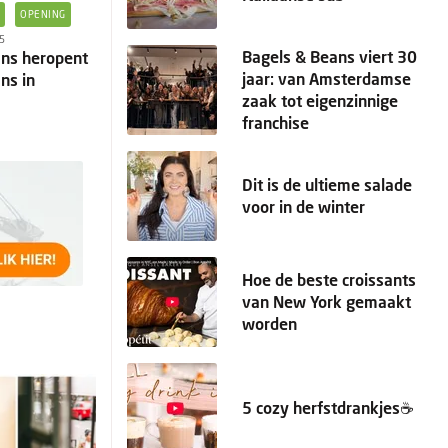
N
OPENING
5
Bagels & Beans viert 30
ns heropent
jaar: van Amsterdamse
ns in
zaak tot eigenzinnige
franchise
Dit is de ultieme salade
voor in de winter
Hoe de beste croissants
van New York gemaakt
worden
5 cozy herfstdrankjes☕️