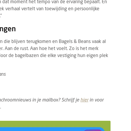
an dat moment het tempo van de ervaring bepaalt. En
ek verhaal vertelt van toewijding en persoonlijke
”
ingen
sten die blijven terugkomen en Bagels & Beans vaak al
. Aan de rust. Aan hoe het voelt. Zo is het merk
oor de bagelbazen die elke vestiging hun eigen plek
TS
PRODUCTNIEUWS
BIER
PRODUCTNIEUWS
29 JULI 2026
30 JU
vrij Rotterdam 2026: laatste
Texels brengt populair
ans
dupdates en must-sees
naar de tap
21 tot en met 23 september 2026
Texels Skuumkoppe 0.0. i
 de 13e editie van Gastvrij Rotterdam
tap in horeca beschikbaar.
nchroomnieuws in je mailbox? Schrijf je
hier
in voor
s in Rotterdam Ahoy. Het is dé
vanzelfsprekend, maar er 
.
avakbeurs voor ambitieu...
uitdagingen om alcoholvrij 