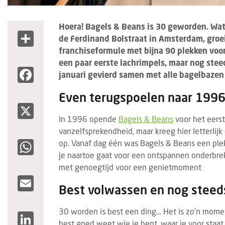
Hoera! Bagels & Beans is 30 geworden. Wat
Share
de Ferdinand Bolstraat in Amsterdam, groeid
franchiseformule met bijna 90 plekken voor
een paar eerste lachrimpels, maar nog stee
Facebook
januari gevierd samen met alle bagelbazen 
Even terugspoelen naar 199
X
In 1996 opende
Bagels & Beans
voor het eers
vanzelfsprekendheid, maar kreeg hier letterlijk 
WhatsApp
op. Vanaf dag één was Bagels & Beans een ple
je naartoe gaat voor een ontspannen onderbre
met genoegtijd voor een genietmoment
Email
Best volwassen en nog steed
30 worden is best een ding… Het is zo’n moment
LinkedIn
best goed weet wie je bent, waar je voor staat 