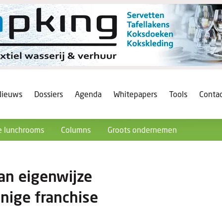
Nieuws
Dossiers
Agenda
Whitepapers
Tools
Conta
 lunchrooms
Columns
Groots ondernemen
van eigenwijze
nige franchise