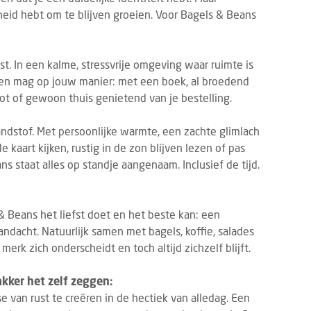
heid hebt om te blijven groeien. Voor Bagels & Beans
t. In een kalme, stressvrije omgeving waar ruimte is
den mag op jouw manier: met een boek, al broedend
ot of gewoon thuis genietend van je bestelling.
andstof. Met persoonlijke warmte, een zachte glimlach
e kaart kijken, rustig in de zon blijven lezen of pas
s staat alles op standje aangenaam. Inclusief de tijd.
& Beans het liefst doet en het beste kan: een
ndacht. Natuurlijk samen met bagels, koffie, salades
rk zich onderscheidt en toch altijd zichzelf blijft.
kker het zelf zeggen:
 van rust te creëren in de hectiek van alledag. Een