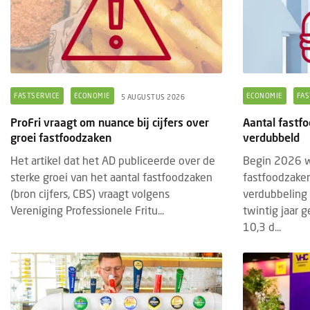
FASTSERVICE
ECONOMIE
ECONOMIE
FAS
5 AUGUSTUS 2026
ProFri vraagt om nuance bij cijfers over
Aantal fastfo
groei fastfoodzaken
verdubbeld
Het artikel dat het AD publiceerde over de
Begin 2026 w
sterke groei van het aantal fastfoodzaken
fastfoodzaken
(bron cijfers, CBS) vraagt volgens
verdubbeling 
BRANDED CONTENT
EVENTS
BRAN
28 JULI 2025
Vereniging Professionele Fritu...
twintig jaar 
10,3 d...
Thematische paviljoens op Gastvrij
Insc
Rotterdam belichten horecatrends
geop
Tijdens Gastvrij Rotterdam, van 22 tot en
De in
met 24 september 2025, vormen de
2027
themapaviljoens opnieuw een
bedri