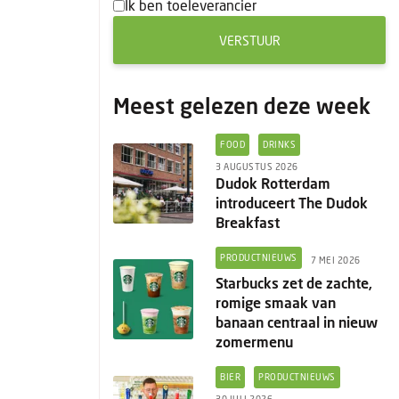
Ik ben toeleverancier
VERSTUUR
Meest gelezen deze week
FOOD
DRINKS
3 AUGUSTUS 2026
Dudok Rotterdam
introduceert The Dudok
Breakfast
PRODUCTNIEUWS
7 MEI 2026
Starbucks zet de zachte,
romige smaak van
banaan centraal in nieuw
zomermenu
BIER
PRODUCTNIEUWS