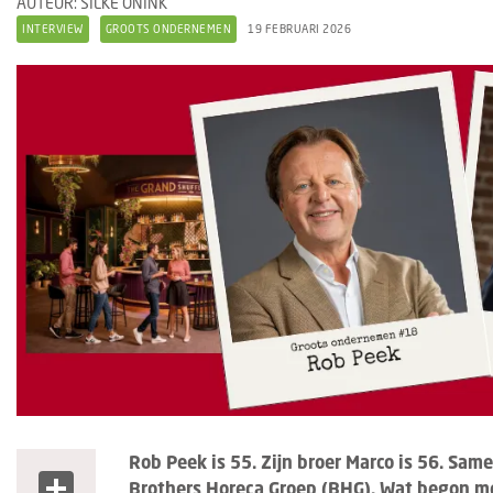
AUTEUR: SILKE ONINK
INTERVIEW
GROOTS ONDERNEMEN
19 FEBRUARI 2026
Rob Peek is 55. Zijn broer Marco is 56. S
Share
Brothers Horeca Groep (BHG). Wat begon me