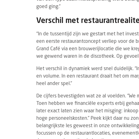
goed ging.”
Verschil met restaurantrealite
“In de tussentijd zijn we gestart met het inve
een eerste restaurantconcept verliep voor de
Grand Café via een brouwerijlocatie die we kr
we gewend waren in de discotheek. Op gevoel.
Het verschil in dynamiek werd snel duidelijk. 
en volume. In een restaurant draait het om marg
heel ander spel.”
De cijfers bevestigden wat ze al voelden. “We 
Toen hebben we financiële experts erbij geha
later exact laten zien waar het misging: inkoop 
hoge personeelskosten.” Peek kijkt daar nu zon
belangrijkste les geweest in onze ontwikkelin
focussen op de restaurantlocaties, evenementloc