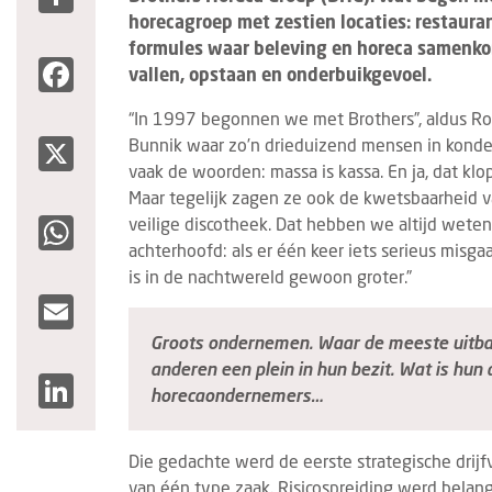
horecagroep met zestien locaties: restaura
formules waar beleving en horeca samenko
Facebook
vallen, opstaan en onderbuikgevoel.
“In 1997 begonnen we met Brothers”, aldus Rob
X
Bunnik waar zo’n drieduizend mensen in konden. 
vaak de woorden: massa is kassa. En ja, dat klop
Maar tegelijk zagen ze ook de kwetsbaarheid v
WhatsApp
veilige discotheek. Dat hebben we altijd weten
achterhoofd: als er één keer iets serieus misgaa
is in de nachtwereld gewoon groter.”
Email
Groots ondernemen. Waar de meeste uitbat
anderen een plein in hun bezit. Wat is hu
LinkedIn
horecaondernemers…
Die gedachte werd de eerste strategische drijf
van één type zaak. Risicospreiding werd belangr