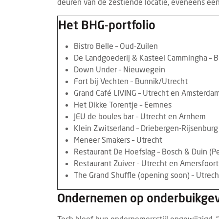
deuren van de zestiende locatie, eveneens ee
Het BHG-portfolio
Bistro Belle – Oud-Zuilen
De Landgoederij & Kasteel Cammingha – B
Down Under – Nieuwegein
Fort bij Vechten – Bunnik/Utrecht
Grand Café LIVING – Utrecht en Amsterda
FRANCHISEKETEN
OPENING
EVEN
7 AUGUSTUS 2026
Het Dikke Torentje – Eemnes
Restaurantketen Zusje heeft haar deuren
Gast
JEU de boules bar – Utrecht en Arnhem
geopend in Lelystad
stan
Klein Zwitserland – Driebergen-Rijsenburg
Meneer Smakers – Utrecht
Lelystad heeft er een nieuwe culinaire
Van 
Restaurant De Hoefslag – Bosch & Duin (P
hotspot bij. Zusje Lelystad heeft op
vindt
Restaurant Zuiver – Utrecht en Amersfoort
donderdag 6 augustus haar deuren
plaat
The Grand Shuffle (opening soon) – Utrech
geopend. Op deze nieuwe locatie kunnen
horec
ga...
Ondernemen op onderbuikgev
Toch bleef hun ondernemersstijl ongewijzigd. “M