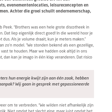
nts, evenementenlocaties, leisureconcepten en
men. Achter die groei schuilt ondernemerschap,
 Peek. “Brothers was een hele grote discotheek in
Dat liep eigenlijk direct goed! In die wereld hoor je
t dus. Als je volume draait, kun je meters maken.”
an zo’n model. “We stonden bekend als een gezellige,
 vast te houden. Maar we hadden ook altijd in ons
t, dan kan je imago in één klap veranderen. Dat risico
ers hun energie kwijt zijn aan één zaak, hebben
n aanpak? Wij gaan in gesprek met gepassioneerde
veer om te verbreden. “We wilden niet afhankelijk zijn
ijk. Niet omdat het slecht ging, maar juist omdat het