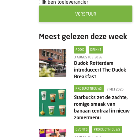
Ik ben toeleverancier
VERSTUUR
Meest gelezen deze week
FOOD
DRINKS
3 AUGUSTUS 2026
Dudok Rotterdam
introduceert The Dudok
Breakfast
PRODUCTNIEUWS
7 MEI 2026
Starbucks zet de zachte,
romige smaak van
banaan centraal in nieuw
zomermenu
EVENTS
PRODUCTNIEUWS