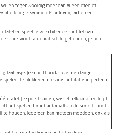
n willen tegenwoordig meer dan alleen eten of
Teambuilding is samen iets beleven, lachen en
n tafel en speel je verschillende shuffleboard
aal: de score wordt automatisch bijgehouden, je hebt
digitaal jasje. Je schuift pucks over een lange
te spelen, te blokkeren en soms net dat ene perfecte
DED CONTENT
EVENTS
BRANDED CONTENT
SPOTLIGH
22 JULI 2026
4 MAART 2026
hrijving Horecava Awards 2027
én tafel. Je speelt samen, wisselt elkaar af en blijft
Wat Temper-platformdat
end
gen Z en flexibele perso
idt het spel en houdt automatisch de score bij met
schrijving voor de Horecava Awards
2026
bij te houden. Iedereen kan meteen meedoen, ook als
 is geopend. Vanaf vandaag kunnen
Er gaan veel verhalen ron
jven, startups en ondernemers uit de
zijn lui, minder loyaal en
ervicebranche hun meest i...
 ziet het ook bij digitale golf of andere