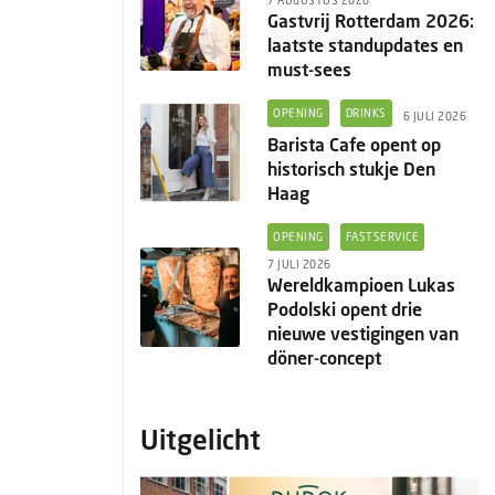
7 AUGUSTUS 2026
Gastvrij Rotterdam 2026:
laatste standupdates en
must-sees
OPENING
DRINKS
6 JULI 2026
Barista Cafe opent op
historisch stukje Den
Haag
OPENING
FASTSERVICE
7 JULI 2026
Wereldkampioen Lukas
Podolski opent drie
nieuwe vestigingen van
döner-concept
Uitgelicht