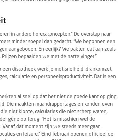
it
steren in andere horecaconcepten.” De overstap naar
 broers minder soepel dan gedacht. “We begonnen een
egen aangeboden. En eerlijk? We pakten dat aan zoals
 Prijzen bepaalden we met de natte vinger.”
“In een discotheek werk je met snelheid, drankomzet
es, calculatie en personeelsproductiviteit. Dat is een
merkten al snel op dat het niet de goede kant op ging.
ald. Die maakten maandrapportages en konden even
die niet klopte, calculaties die niet scherp waren,
der gêne op terug. “Het is misschien wel de
g. Vanaf dat moment zijn we steeds meer gaan
aties en leisure.” Eind februari openen officieel de