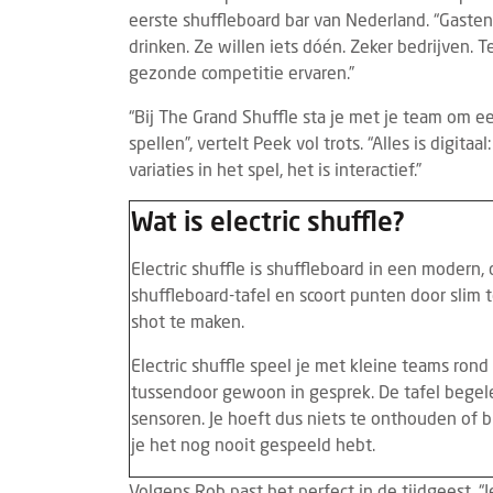
eerste shuffleboard bar van Nederland. “Gaste
drinken. Ze willen iets dóén. Zeker bedrijven. 
gezonde competitie ervaren.”
“Bij The Grand Shuffle sta je met je team om ee
spellen”, vertelt Peek vol trots. “Alles is digit
variaties in het spel, het is interactief.”
Wat is electric shuffle?
Electric shuffle is shuffleboard in een modern, 
shuffleboard-tafel en scoort punten door slim 
BRANDED CONTENT
EVENTS
BRAN
28 JULI 2025
shot te maken.
Thematische paviljoens op Gastvrij
Insc
Electric shuffle speel je met kleine teams rond é
Rotterdam belichten horecatrends
geop
tussendoor gewoon in gesprek. De tafel begele
Tijdens Gastvrij Rotterdam, van 22 tot en
De in
sensoren. Je hoeft dus niets te onthouden of 
met 24 september 2025, vormen de
2027
je het nog nooit gespeeld hebt.
themapaviljoens opnieuw een
bedri
onderscheidend onderdeel van de
foods
Volgens Rob past het perfect in de tijdgeest. “Je