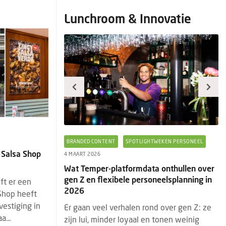
Lunchroom & Innovatie
TWEKEN PERSONEEL
BRANDED CONTENT
EVENTS
PRODUCTNIEUWS
B
 Salsa Shop
29 JANUARI 2026
28
a onthullen over
Horeca & Innovatie: het laatste
Ee
neelsplanning in
standnieuws en must-sees van
4 
ft er een
HorecaEvenTT
 Shop heeft
Ee
vestiging in
d over gen Z: ze
HorecaEvenTT is een jaarlijks terugkerende
ni
...
 tonen weinig
vakbeurs en heeft een vaste positie op de
di