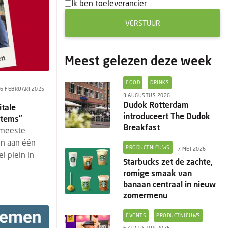
Ik ben toeleverancier
VERSTUUR
Meest gelezen deze week
FOOD
DRINKS
6 FEBRUARI 2025
3 AUGUSTUS 2026
Dudok Rotterdam
itale
introduceert The Dudok
items”
Breakfast
 meeste
ijn aan één
PRODUCTNIEUWS
7 MEI 2026
l plein in
Starbucks zet de zachte,
romige smaak van
banaan centraal in nieuw
zomermenu
EVENTS
PRODUCTNIEUWS