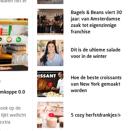
 waren het er
Bagels & Beans viert 30
jaar: van Amsterdamse
zaak tot eigenzinnige
franchise
Dit is de ultieme salade
voor in de winter
Hoe de beste croissants
6
van New York gemaakt
worden
uumkoppe 0.0
 ook op de
lijkt wellicht
5 cozy herfstdrankjes☕️
 extra
.