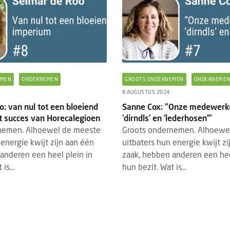
EMEN
ONDERNEMEN
GROOTS ONDERNEMEN
ONDERNEME
4
8 AUGUSTUS 2024
TS
PRODUCTNIEUWS
FOOD
DRINKS
6 AUGUSTUS 2026
3 AUGUSTUS 2
: van nul tot een bloeiend
Sanne Cox: “Onze medewerk
t succes van Horecalegioen
‘dirndls’ en ‘lederhosen’”
vrij Rotterdam 2026: laatste
Dudok Rotterdam introd
nemen. Alhoewel de meeste
Groots ondernemen. Alhoewe
dupdates en must-sees
Breakfast
 energie kwijt zijn aan één
uitbaters hun energie kwijt z
21 tot en met 23 september 2026
De dag begint voortaan w
anderen een heel plein in
zaak, hebben anderen een hee
 de 13e editie van Gastvrij Rotterdam
Dudok. Met de introduct
is...
hun bezit. Wat is...
s in Rotterdam Ahoy. Het is dé
Breakfast geeft Dudok R
avakbeurs voor ambitieu...
eigentijdse invulling aan e