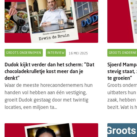
GROOTS ONDERNEMEN
INTERVIEW
GROOTS ONDERN
16 MEI 2025
Dudok kijkt verder dan het scherm: "Dat
Sjoerd Mampae
chocoladekrulletje kost meer dan je
stevig staat,
denkt"
te groeien”
Waar de meeste horecaondernemers hun
Groots onder
handen vol hebben aan één vestiging,
uitbaters hun
groeit Dudok gestaag door met twintig
zaak, hebben 
locaties, een miljoen ta...
bezit. Wat is 