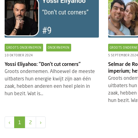
GROOTS ONDERNEMEN
ONDERNEMEN
GROOTS ONDERN
10 OKTOBER 2024
5 SEPTEMBER 202
SPOTLIGHTWEKEN FRANCHISE
EVEN
5 AUGUSTUS 2026
Yossi Eliyahoo: “Don’t cut corners”
Selmar de Roo
imperium; he
Groots ondernemen. Alhoewel de meeste
De komende weken richten wij de
Gast
Groots onder
spotlights op: Franchise
stan
uitbaters hun energie kwijt zijn aan één
uitbaters hun
zaak, hebben anderen een heel plein in
In onze Spotlightweken over franchise
Van 
zaak, hebben 
hun bezit. Wat is...
duiken we in de wereld van
vindt
hun bezit. Wat 
formuleondernemerschap binnen de
plaat
horeca. Van de voordelen en uitdagingen
horec
van franchis...
‹
1
2
›