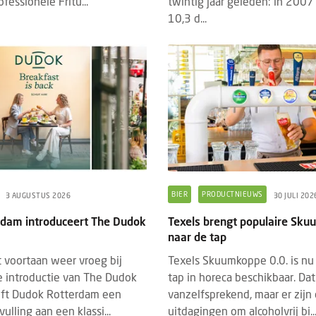
fessionele Fritu...
twintig jaar geleden: in 2007
10,3 d...
BIER
PRODUCTNIEUWS
3 AUGUSTUS 2026
30 JULI 202
dam introduceert The Dudok
Texels brengt populaire Sk
naar de tap
 voortaan weer vroeg bij
Texels Skuumkoppe 0.0. is nu
 introductie van The Dudok
tap in horeca beschikbaar. Dat 
eft Dudok Rotterdam een
vanzelfsprekend, maar er zijn
vulling aan een klassi...
uitdagingen om alcoholvrij bi..