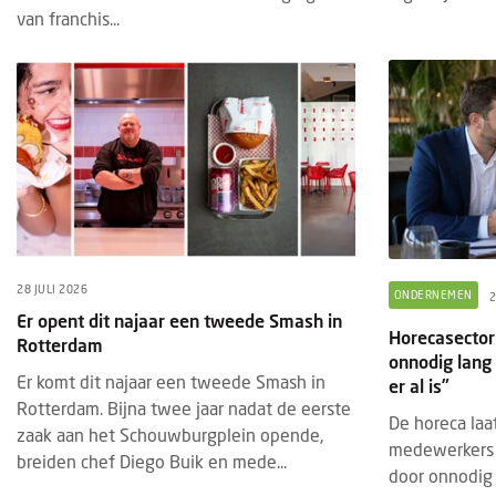
van franchis...
28 JULI 2026
ONDERNEMEN
2
BRANDED CONTENT
EVENTS
BRAN
28 JULI 2025
Er opent dit najaar een tweede Smash in
Horecasector 
Rotterdam
Thematische paviljoens op Gastvrij
Insc
onnodig lang
Rotterdam belichten horecatrends
geop
Er komt dit najaar een tweede Smash in
er al is”
Rotterdam. Bijna twee jaar nadat de eerste
Tijdens Gastvrij Rotterdam, van 22 tot en
De in
De horeca laat
zaak aan het Schouwburgplein opende,
met 24 september 2025, vormen de
2027
medewerkers a
breiden chef Diego Buik en mede...
themapaviljoens opnieuw een
bedri
door onnodig l
onderscheidend onderdeel van de
foods