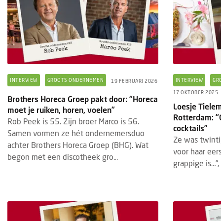
INTERVIEW
GROOTS ONDERNEMEN
INTERVIEW
GR
19 FEBRUARI 2026
17 OKTOBER 2025
Brothers Horeca Groep pakt door: “Horeca
Loesje Tielem
moet je ruiken, horen, voelen”
Rotterdam: “O
Rob Peek is 55. Zijn broer Marco is 56.
cocktails”
Samen vormen ze hét ondernemersduo
Ze was twint
achter Brothers Horeca Groep (BHG). Wat
voor haar eer
begon met een discotheek gro...
grappige is…”,