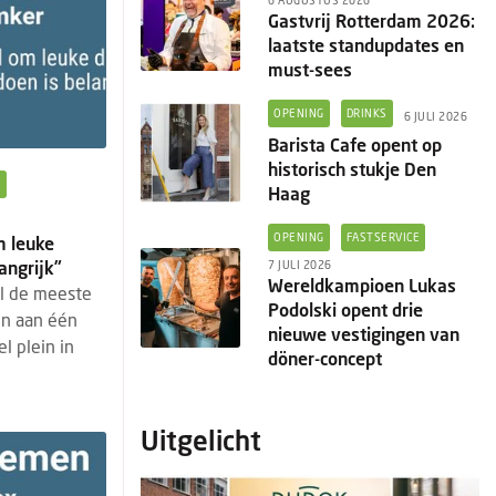
6 AUGUSTUS 2026
Gastvrij Rotterdam 2026:
laatste standupdates en
must-sees
OPENING
DRINKS
6 JULI 2026
Barista Cafe opent op
historisch stukje Den
N
Haag
OPENING
FASTSERVICE
m leuke
angrijk”
7 JULI 2026
Wereldkampioen Lukas
l de meeste
Podolski opent drie
ijn aan één
nieuwe vestigingen van
l plein in
döner-concept
Uitgelicht