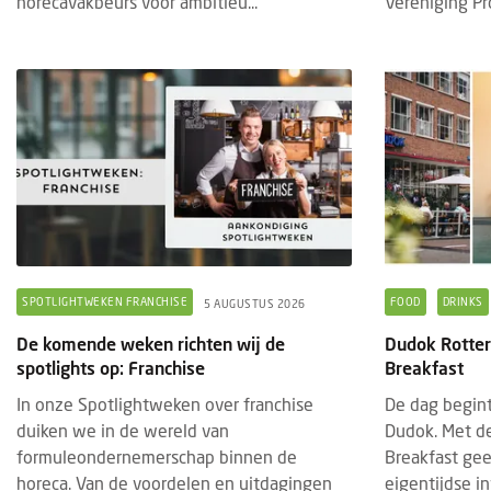
horecavakbeurs voor ambitieu...
Vereniging Pro
SPOTLIGHTWEKEN FRANCHISE
FOOD
DRINKS
5 AUGUSTUS 2026
De komende weken richten wij de
Dudok Rotter
spotlights op: Franchise
Breakfast
In onze Spotlightweken over franchise
De dag begint
duiken we in de wereld van
Dudok. Met de
formuleondernemerschap binnen de
Breakfast ge
horeca. Van de voordelen en uitdagingen
eigentijdse in