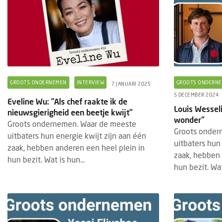
GROOTS ONDERNEMEN
INTERVIEW
GROOTS ONDERN
7 JANUARI 2025
5 DECEMBER 2024
Eveline Wu: “Als chef raakte ik de
Louis Wesseli
nieuwsgierigheid een beetje kwijt”
wonder"
Groots ondernemen. Waar de meeste
Groots onder
uitbaters hun energie kwijt zijn aan één
uitbaters hun
zaak, hebben anderen een heel plein in
zaak, hebben 
hun bezit. Wat is hun...
hun bezit. Wat 