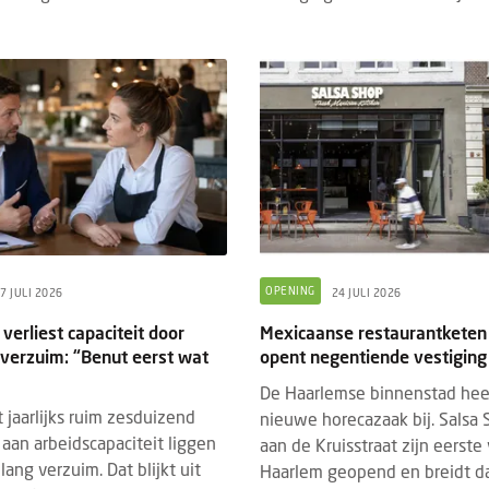
OPENING
7 JULI 2026
24 JULI 2026
DED CONTENT
EVENTS
BRANDED CONTENT
SPOTLIGH
22 JULI 2026
verliest capaciteit door
Mexicaanse restaurantketen
4 MAART 2026
hrijving Horecava Awards 2027
 verzuim: “Benut eerst wat
opent negentiende vestiging
Wat Temper-platformdat
end
gen Z en flexibele perso
De Haarlemse binnenstad hee
schrijving voor de Horecava Awards
2026
 jaarlijks ruim zesduizend
nieuwe horecazaak bij. Salsa
 is geopend. Vanaf vandaag kunnen
an arbeidscapaciteit liggen
aan de Kruisstraat zijn eerste 
Er gaan veel verhalen ron
jven, startups en ondernemers uit de
ang verzuim. Dat blijkt uit
Haarlem geopend en breidt daa
zijn lui, minder loyaal en
ervicebranche hun meest i...