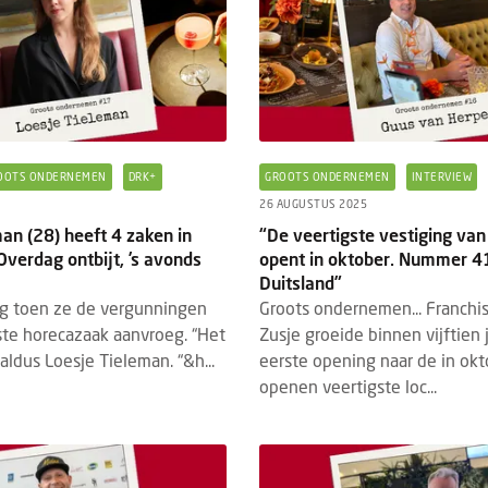
OOTS ONDERNEMEN
DRK+
GROOTS ONDERNEMEN
INTERVIEW
26 AUGUSTUS 2025
an (28) heeft 4 zaken in
“De veertigste vestiging van 
verdag ontbijt, ’s avonds
opent in oktober. Nummer 4
Duitsland”
ig toen ze de vergunningen
Groots ondernemen... Franchis
ste horecazaak aanvroeg. “Het
Zusje groeide binnen vijftien 
 aldus Loesje Tieleman. “&h...
eerste opening naar de in okt
openen veertigste loc...