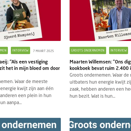
EMEN
INTERVIEW
GROOTS ONDERNEMEN
INTERVIEW
7 MAART 2025
ij: “Als een vestiging
Maarten Willemsen: “Ons dig
 zit het in mijn bloed om door
kookboek bevat ruim 2.400 
Groots ondernemen. Waar de
nemen. Waar de meeste
uitbaters hun energie kwijt z
 energie kwijt zijn aan één
zaak, hebben anderen een hee
anderen een plein in hun
hun bezit. Wat is hun...
hun aanpa...