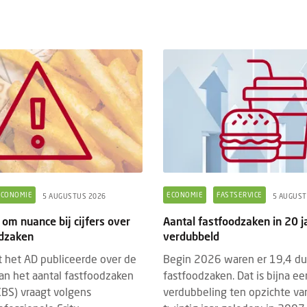
ECONOMIE
ECONOMIE
FASTSERVICE
5 AUGUSTUS 2026
5 AUGUST
 om nuance bij cijfers over
Aantal fastfoodzaken in 20 j
odzaken
verdubbeld
at het AD publiceerde over de
Begin 2026 waren er 19,4 d
van het aantal fastfoodzaken
fastfoodzaken. Dat is bijna ee
 CBS) vraagt volgens
verdubbeling ten opzichte van