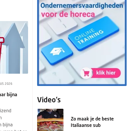
US 2026
aar bijna
Video's
uizend
n
Zo maak je de beste
 bijna
Italiaanse sub