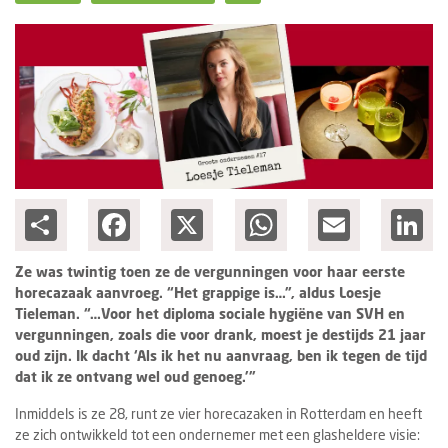
Columns
Groots ondernemen
Share
Facebook
X
WhatsApp
Email
Lin
Ze was twintig toen ze de vergunningen voor haar eerste
horecazaak aanvroeg. “Het grappige is…”, aldus Loesje
Tieleman. “…Voor het diploma sociale hygiëne van SVH en
vergunningen, zoals die voor drank, moest je destijds 21 jaar
oud zijn. Ik dacht ‘Als ik het nu aanvraag, ben ik tegen de tijd
dat ik ze ontvang wel oud genoeg.’”
Inmiddels is ze 28, runt ze vier horecazaken in Rotterdam en heeft
ze zich ontwikkeld tot een ondernemer met een glasheldere visie: