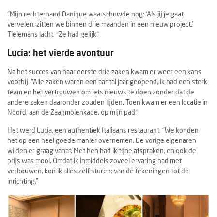
“Mijn rechterhand Danique waarschuwde nog
:
‘Als jij je gaat
vervelen, zitten we binnen drie maanden in een nieuw project.’
Tielemans lacht: “Ze had gelijk.”
Lucia: het vierde avontuur
Na het succes van haar eerste drie zaken kwam er weer een kans
voorbij. “Alle zaken waren een aantal jaar geopend, ik had een sterk
team en het vertrouwen om iets nieuws te doen zonder dat de
andere zaken daaronder zouden lijden. Toen kwam er een locatie in
Noord, aan de Zaagmolenkade, op mijn pad.”
Het werd Lucia, een authentiek Italiaans restaurant. “We konden
het op een heel goede manier overnemen. De vorige eigenaren
wilden er graag vanaf. Met hen had ik fijne afspraken, en ook de
prijs was mooi. Omdat ik inmiddels zoveel ervaring had met
verbouwen, kon ik alles zelf sturen: van de tekeningen tot de
inrichting.”