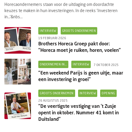
Horecaondernemers staan voor de uitdaging om doordachte
keuzes te maken in hun investeringen. In de reeks ‘Investeren
in…’&nbs...
INTERVIEW
GROOTS ONDERNEMEN
19 FEBRUARI 2026
Brothers Horeca Groep pakt door:
“Horeca moet je ruiken, horen, voelen”
ONDERNEMEN IN...
INTERVIEW
7 OKTOBER 2025
“Een weekend Parijs is geen uitje, maar
een investering in groei”
GROOTS ONDERNEMEN
INTERVIEW
OPENING
26 AUGUSTUS 2025
“De veertigste vestiging van ’t Zusje
opent in oktober. Nummer 41 komt in
Duitsland”