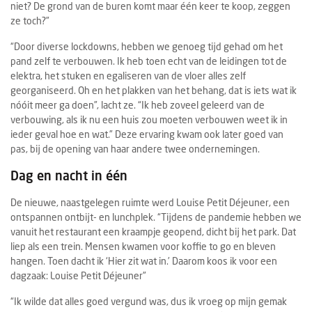
niet? De grond van de buren komt maar één keer te koop, zeggen
ze toch?”
“Door diverse lockdowns, hebben we genoeg tijd gehad om het
pand zelf te verbouwen. Ik heb toen echt van de leidingen tot de
elektra, het stuken en egaliseren van de vloer alles zelf
georganiseerd. Oh en het plakken van het behang, dat is iets wat ik
nóóit meer ga doen”, lacht ze. “Ik heb zoveel geleerd van de
verbouwing, als ik nu een huis zou moeten verbouwen weet ik in
ieder geval hoe en wat.” Deze ervaring kwam ook later goed van
pas, bij de opening van haar andere twee ondernemingen.
Dag en nacht in één
De nieuwe, naastgelegen ruimte werd Louise Petit Déjeuner, een
ontspannen ontbijt- en lunchplek. “Tijdens de pandemie hebben we
vanuit het restaurant een kraampje geopend, dicht bij het park. Dat
liep als een trein. Mensen kwamen voor koffie to go en bleven
hangen. Toen dacht ik ‘Hier zit wat in.’ Daarom koos ik voor een
dagzaak: Louise Petit Déjeuner”
“Ik wilde dat alles goed vergund was, dus ik vroeg op mijn gemak