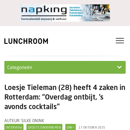
Categorieën
Personeel
Loesje Tieleman (28) heeft 4 zaken in
Ondernemen in...
Rotterdam: “Overdag ontbijt, ’s
avonds cocktails”
Ondernemen
Nieuwe lunchrooms
AUTEUR: SILKE ONINK
INTERVIEW
GROOTS ONDERNEMEN
DRK+
17 OKTOBER 2025