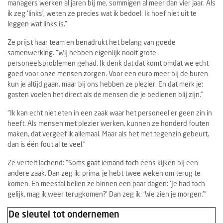
managers werken al jaren bij me, sommigen al meer dan vier jaar. Als
ik zeg ‘links’, weten ze precies wat ik bedoel. Ik hoef niet uit te
leggen wat links is.”
Ze prijst haar team en benadrukt het belang van goede
samenwerking. “Wij hebben eigenlijk nooit grote
personeelsproblemen gehad. Ik denk dat dat komt omdat we echt
goed voor onze mensen zorgen. Voor een euro meer bij de buren
kun je altijd gaan, maar bij ons hebben ze plezier. En dat merk je:
gasten voelen het direct als de mensen die je bedienen blij zijn.”
“Ik kan echt niet eten in een zaak waar het personeel er geen zin in
heeft. Als mensen met plezier werken, kunnen ze honderd fouten
maken, dat vergeef ik allemaal. Maar als het met tegenzin gebeurt,
dan is één fout al te veel.”
Ze vertelt lachend: “Soms gaat iemand toch eens kijken bij een
andere zaak. Dan zeg ik: prima, je hebt twee weken om terug te
komen. En meestal bellen ze binnen een paar dagen: ‘Je had toch
gelijk, mag ik weer terugkomen?’ Dan zeg ik: ‘We zien je morgen.’”
De sleutel tot ondernemen