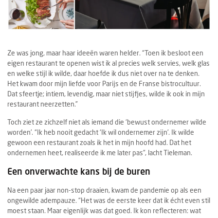
Ze was jong, maar haar ideeën waren helder. “Toen ik besloot een
eigen restaurant te openen wist ik al precies welk servies, welk glas
en welke stijl ik wilde, daar hoefde ik dus niet over na te denken.
Het kwam door mijn liefde voor Parijs en de Franse bistrocultuur.
Dat sfeertje; intiem, levendig, maar niet stijfjes, wilde ik ook in mijn
restaurant neerzetten.”
Toch ziet ze zichzelf niet als iemand die ‘bewust ondernemer wilde
worden’. “Ik heb nooit gedacht ‘Ik wil ondernemer zijn’. Ik wilde
gewoon een restaurant zoals ik het in mijn hoofd had. Dat het
ondernemen heet, realiseerde ik me later pas”, lacht Tieleman.
Een onverwachte kans bij de buren
Na een paar jaar non-stop draaien, kwam de pandemie op als een
ongewilde adempauze. “Het was de eerste keer dat ik écht even stil
moest staan. Maar eigenlijk was dat goed. Ik kon reflecteren: wat