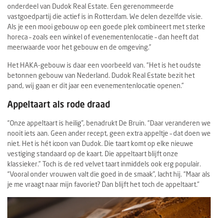
onderdeel van Dudok Real Estate. Een gerenommeerde
vastgoedpartij die actief is in Rotterdam. We delen dezelfde visie.
Als je een mooi gebouw op een goede plek combineert met sterke
horeca – zoals een winkel of evenementenlocatie – dan heeft dat
meerwaarde voor het gebouw en de omgeving.”
Het HAKA-gebouw is daar een voorbeeld van. “Het is het oudste
betonnen gebouw van Nederland. Dudok Real Estate bezit het
pand, wij gaan er dit jaar een evenementenlocatie openen.”
Appeltaart als rode draad
“Onze appeltaart is heilig”, benadrukt De Bruin. “Daar veranderen we
nooit iets aan. Geen ander recept, geen extra appeltje – dat doen we
niet. Het is hét icoon van Dudok. Die taart komt op elke nieuwe
vestiging standaard op de kaart. Die appeltaart blijft onze
klassieker.” Toch is de red velvet taart inmiddels ook erg populair.
“Vooral onder vrouwen valt die goed in de smaak”, lacht hij. “Maar als
je me vraagt naar mijn favoriet? Dan blijft het toch de appeltaart.”