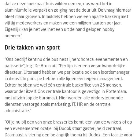
dat ze deze mee naar huis wilden nemen, dus werd het in
aluminiumfolie verpakt en zo ging het de deur uit. De vraag hiernaar
bleef maar groeien. Inmiddels hebben we een aparte bakkerij met
vijftig medewerkers en maken we een miljoen taarten per jaar.
Eigenlijk kan je het wel het een uit de hand gelopen hobby
noemen.”
Drie takken van sport
“Ons bedrijf kent nu drie businesslijnen: horeca, evenementen en
patisserie”, legt De Bruin uit. “Per lijn is er een verantwoordelijke
directeur. Uiteraard hebben we per locatie ook een locatiemanager
in dienst. In principe hebben alle lijnen een eigen management.
Echter hebben we wel één centrale backoffice van 25 mensen,
waaronder ikzelf. Ons centrale kantoor is gevestigd in Rotterdam,
met uitzicht op de Euromast. Hier worden alle ondersteunende
diensten verzorgd zoals marketing, IT, HR en de centrale
administratie.”
“Of je nu bij een van onze brasseries komt, een van de winkels of op
een evenementenlocatie; bij Dudok staat gastvrijheid centraal.
Daarnaast is viering een belangrijk thema bij Dudok. Een taartje voor