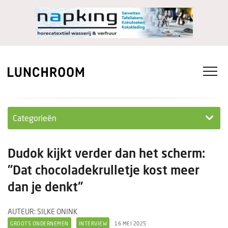
Categorieën
Personeel
Dudok kijkt verder dan het scherm:
Ondernemen in...
"Dat chocoladekrulletje kost meer
dan je denkt"
Ondernemen
Nieuwe lunchrooms
AUTEUR: SILKE ONINK
GROOTS ONDERNEMEN
INTERVIEW
16 MEI 2025