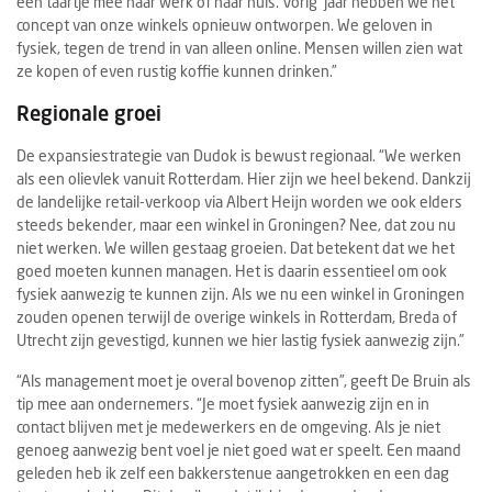
een taartje mee naar werk of naar huis. Vorig jaar hebben we het
concept van onze winkels opnieuw ontworpen. We geloven in
fysiek, tegen de trend in van alleen online. Mensen willen zien wat
ze kopen of even rustig koffie kunnen drinken.”
Regionale groei
De expansiestrategie van Dudok is bewust regionaal. “We werken
als een olievlek vanuit Rotterdam. Hier zijn we heel bekend. Dankzij
de landelijke retail-verkoop via Albert Heijn worden we ook elders
steeds bekender, maar een winkel in Groningen? Nee, dat zou nu
niet werken. We willen gestaag groeien. Dat betekent dat we het
goed moeten kunnen managen. Het is daarin essentieel om ook
fysiek aanwezig te kunnen zijn. Als we nu een winkel in Groningen
zouden openen terwijl de overige winkels in Rotterdam, Breda of
Utrecht zijn gevestigd, kunnen we hier lastig fysiek aanwezig zijn.”
“Als management moet je overal bovenop zitten”, geeft De Bruin als
tip mee aan ondernemers. “Je moet fysiek aanwezig zijn en in
contact blijven met je medewerkers en de omgeving. Als je niet
genoeg aanwezig bent voel je niet goed wat er speelt. Een maand
geleden heb ik zelf een bakkerstenue aangetrokken en een dag