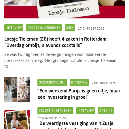
INTERVIEW
GROOTS ONDERNEMEN
DRK+
17 OKTOBER 2025
Loesje Tieleman (28) heeft 4 zaken in Rotterdam:
“Overdag ontbijt, ’s avonds cocktails”
Ze was twintig toen ze de vergunningen voor haar eerste
horecazaak aanvroeg. “Het grappige is…”, aldus Loesje Tieleman.
“&h...
ONDERNEMEN IN...
INTERVIEW
7 OKTOBER 2025
“Een weekend Parijs is geen uitje, maar
een investering in groei”
GROOTS ONDERNEMEN
INTERVIEW
OPENING
26 AUGUSTUS 2025
“De veertigste vestiging van ’t Zusje