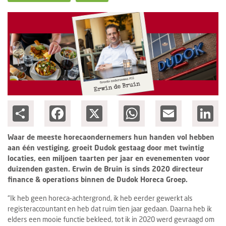
Columns
Groots ondernemen
Share
Facebook
X
WhatsApp
Email
Lin
Waar de meeste horecaondernemers hun handen vol hebben
aan één vestiging, groeit Dudok gestaag door met twintig
locaties, een miljoen taarten per jaar en evenementen voor
duizenden gasten. Erwin de Bruin is sinds 2020 directeur
finance & operations binnen de Dudok Horeca Groep.
“Ik heb geen horeca-achtergrond, ik heb eerder gewerkt als
registeraccountant en heb dat ruim tien jaar gedaan. Daarna heb ik
elders een mooie functie bekleed, tot ik in 2020 werd gevraagd om