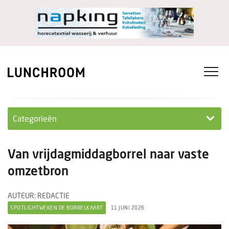
Categorieën
Personeel
Van vrijdagmiddagborrel naar vaste
Ondernemen in...
omzetbron
Ondernemen
AUTEUR: REDACTIE
SPOTLIGHTWEKEN DE BORRELKAART
11 JUNI 2026
Nieuwe lunchrooms