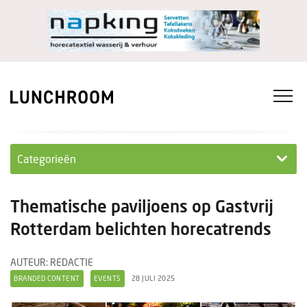
Categorieën
Personeel
Thematische paviljoens op Gastvrij
Ondernemen in...
Rotterdam belichten horecatrends
Ondernemen
AUTEUR: REDACTIE
BRANDED CONTENT
EVENTS
28 JULI 2025
Nieuwe lunchrooms