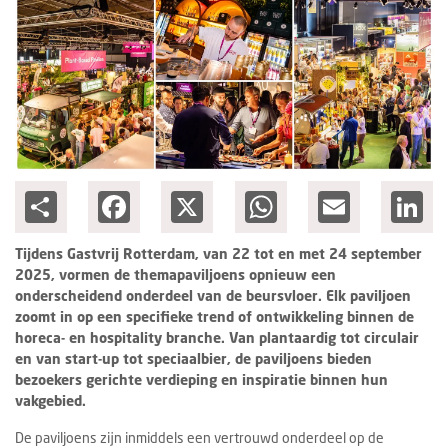
Columns
Groots ondernemen
Share
Facebook
X
WhatsApp
Email
Lin
Tijdens Gastvrij Rotterdam, van 22 tot en met 24 september
2025, vormen de themapaviljoens opnieuw een
onderscheidend onderdeel van de beursvloer. Elk paviljoen
zoomt in op een specifieke trend of ontwikkeling binnen de
horeca- en hospitality branche. Van plantaardig tot circulair
en van start-up tot speciaalbier, de paviljoens bieden
bezoekers gerichte verdieping en inspiratie binnen hun
vakgebied.
De paviljoens zijn inmiddels een vertrouwd onderdeel op de