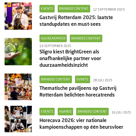
EVENTS
BRANDED CONTENT
12 SEPTEMBER 2025
Gastvrij Rotterdam 2025: laatste
standupdates en must-sees
DUURZAAMHEID
BRANDED CONTENT
10 SEPTEMBER 2025
Sligro kiest BrightGreen als
onafhankelijke partner voor
duurzaamheidsinzicht
BRANDED CONTENT
EVENTS
28 JULI 2025
Thematische paviljoens op Gastvrij
Rotterdam belichten horecatrends
EVENTS
AWARDS
BRANDED CONTENT
16 JULI 2025
Horecava 2026: vier nationale
kampioenschappen op één beursvloer