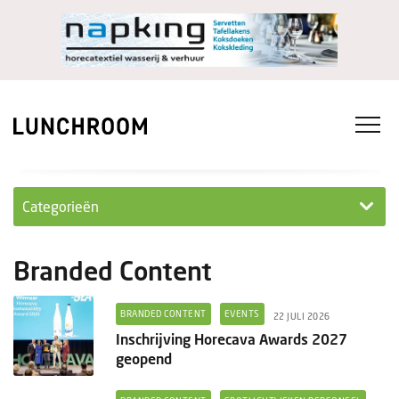
Categorieën
Personeel
Branded Content
Ondernemen in...
BRANDED CONTENT
EVENTS
22 JULI 2026
Ondernemen
Inschrijving Horecava Awards 2027
geopend
Nieuwe lunchrooms