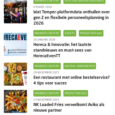
BRANDED CONTENT
SPOTLIGHTWEKEN PERSONEEL
Columns
4 MAART 2026
Wat Temper-platformdata onthullen over
Groots ondernemen
gen Z en flexibele personeelsplanning in
2026
BRANDED CONTENT
EVENTS
PRODUCTNIEUWS
29 JANUARI 2026
Horeca & Innovatie: het laatste
standnieuws en must-sees van
HorecaEvenTT
BRANDED CONTENT
DIGITAAL ONDERNEMEN
28 NOVEMBER 2025
Een restaurant met online bestelservice?
4 tips voor succes
BRANDED CONTENT
PRODUCTNIEUWS
14 NOVEMBER 2025
NK Loaded Fries verwelkomt Aviko als
nieuwe partner