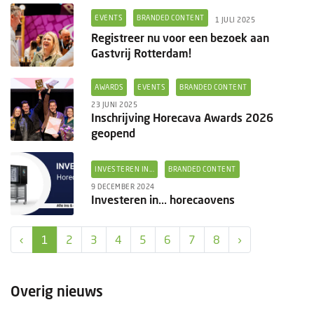
EVENTS
BRANDED CONTENT
1 JULI 2025
Registreer nu voor een bezoek aan
Gastvrij Rotterdam!
AWARDS
EVENTS
BRANDED CONTENT
23 JUNI 2025
Inschrijving Horecava Awards 2026
geopend
INVESTEREN IN...
BRANDED CONTENT
9 DECEMBER 2024
Investeren in... horecaovens
‹
1
2
3
4
5
6
7
8
›
Overig nieuws