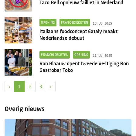
Taco Bell opnieuw failliet in Nederland
OPENING
FRANCHISEKETEN
18 JULI 2025
Italiaans foodconcept Eataly maakt
Nederlandse debuut
FRANCHISEKETEN
OPENING
11 JULI 2025
Ron Blaauw opent tweede vestiging Ron
Gastrobar Toko
‹
1
2
3
›
Overig nieuws