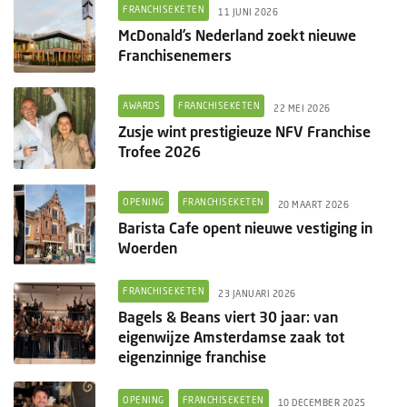
Columns
FRANCHISEKETEN
11 JUNI 2026
McDonald’s Nederland zoekt nieuwe
Groots ondernemen
Franchisenemers
AWARDS
FRANCHISEKETEN
22 MEI 2026
Zusje wint prestigieuze NFV Franchise
Trofee 2026
OPENING
FRANCHISEKETEN
20 MAART 2026
Barista Cafe opent nieuwe vestiging in
Woerden
FRANCHISEKETEN
23 JANUARI 2026
Bagels & Beans viert 30 jaar: van
eigenwijze Amsterdamse zaak tot
eigenzinnige franchise
OPENING
FRANCHISEKETEN
10 DECEMBER 2025