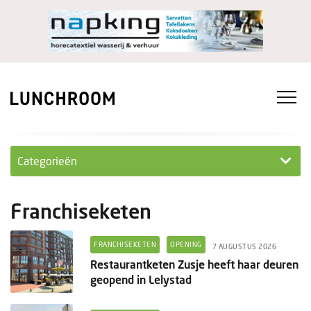
Categorieën
Personeel
Franchiseketen
Ondernemen in...
FRANCHISEKETEN
OPENING
7 AUGUSTUS 2026
Ondernemen
Restaurantketen Zusje heeft haar deuren
geopend in Lelystad
Nieuwe lunchrooms