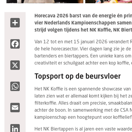
Horecava 2026 barst van de energie én pri
Share
vier Nederlands Kampioenschappen samenge
strijd volgen tijdens het NK Koffie, NK Bie
Facebook
Van 12 tot en met 15 januari 2026 verandert 
de hele horecasector. Vier dagen lang zie je de 
bartenders en biertappers. Een unieke kans om 
X
creativiteit er schuilgaat achter een kop koffie
Topsport op de beursvloer
WhatsApp
Het NK Koffie is een spannende showcase van 
laten zien wat er allemaal komt kijken bij het 
filterkoffie. Alles draait om precisie, smaakba
Email
achter de boon. In samenwerking met de CSA N
kampioenschap een hoogtepunt voor koffielie
LinkedIn
Het NK Biertappen is al jaren een vaste waarde