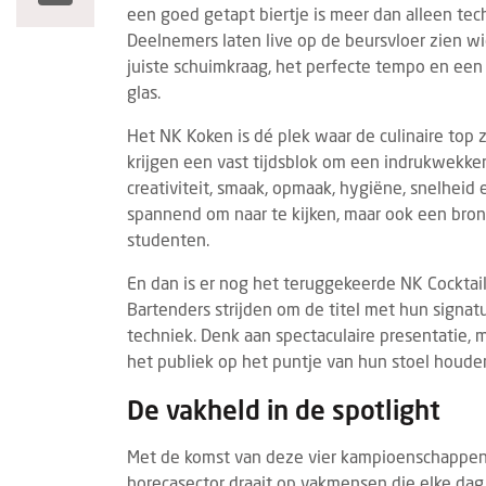
een goed getapt biertje is meer dan alleen techn
Deelnemers laten live op de beursvloer zien wi
juiste schuimkraag, het perfecte tempo en een g
glas.
Het NK Koken is dé plek waar de culinaire top z
krijgen een vast tijdsblok om een indrukwekke
creativiteit, smaak, opmaak, hygiëne, snelheid
spannend om naar te kijken, maar ook een bron
studenten.
En dan is er nog het teruggekeerde NK Cocktail,
Bartenders strijden om de titel met hun signatu
techniek. Denk aan spectaculaire presentatie
het publiek op het puntje van hun stoel houde
De vakheld in de spotlight
Met de komst van deze vier kampioenschappen k
horecasector draait op vakmensen die elke da