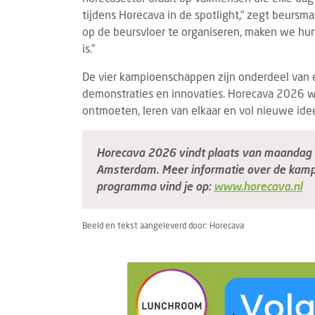
tijdens Horecava in de spotlight,” zegt beurs
op de beursvloer te organiseren, maken we hun 
is.”
De vier kampioenschappen zijn onderdeel van e
demonstraties en innovaties. Horecava 2026 w
ontmoeten, leren van elkaar en vol nieuwe ide
BIER
DRINKS
EVEN
7 AUGUSTUS 2026
Horecava 2026 vindt plaats van maandag 1
Minder bier verkocht in eerste helft 2026:
Gast
Amsterdam. Meer informatie over de kamp
biersector staat onder druk
stan
programma vind je op:
www.horecava.nl
In de eerste zes maanden van 2026 is er
Van 
minder bier verkocht dan in de eerste helft
vindt
Beeld en tekst aangeleverd door: Horecava
van 2025. Ook in vergelijking met de
plaat
afgelopen jaren is er een nee...
horec