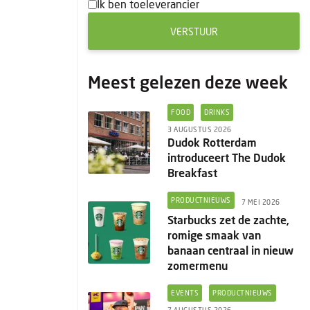
Ik ben toeleverancier
VERSTUUR
Meest gelezen deze week
FOOD
DRINKS
3 AUGUSTUS 2026
Dudok Rotterdam
introduceert The Dudok
Breakfast
PRODUCTNIEUWS
7 MEI 2026
Starbucks zet de zachte,
romige smaak van
banaan centraal in nieuw
zomermenu
EVENTS
PRODUCTNIEUWS