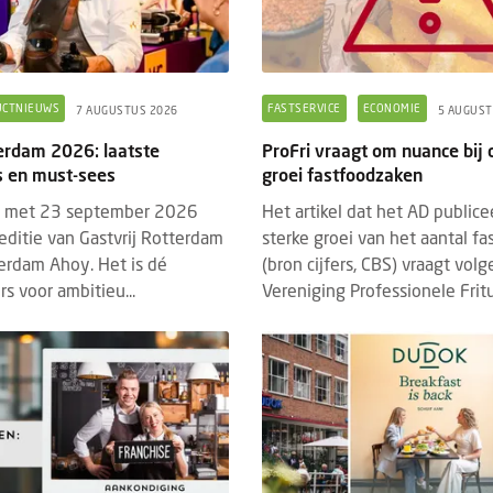
UCTNIEUWS
FASTSERVICE
ECONOMIE
7 AUGUSTUS 2026
5 AUGUST
terdam 2026: laatste
ProFri vraagt om nuance bij c
 en must-sees
groei fastfoodzaken
n met 23 september 2026
Het artikel dat het AD public
editie van Gastvrij Rotterdam
sterke groei van het aantal f
terdam Ahoy. Het is dé
(bron cijfers, CBS) vraagt vol
s voor ambitieu...
Vereniging Professionele Fritu.
DED CONTENT
EVENTS
BRANDED CONTENT
SPOTLIGH
22 JULI 2026
4 MAART 2026
hrijving Horecava Awards 2027
Wat Temper-platformdat
end
gen Z en flexibele perso
schrijving voor de Horecava Awards
2026
 is geopend. Vanaf vandaag kunnen
Er gaan veel verhalen ron
jven, startups en ondernemers uit de
zijn lui, minder loyaal en
ervicebranche hun meest i...