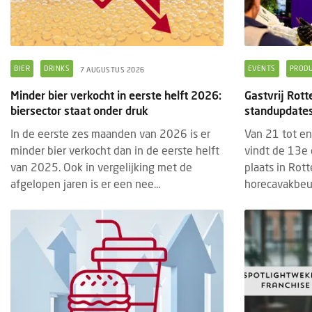
BIER
DRINKS
EVENTS
PROD
7 AUGUSTUS 2026
Minder bier verkocht in eerste helft 2026:
Gastvrij Rot
biersector staat onder druk
standupdates
In de eerste zes maanden van 2026 is er
Van 21 tot e
minder bier verkocht dan in de eerste helft
vindt de 13e 
van 2025. Ook in vergelijking met de
plaats in Rot
afgelopen jaren is er een nee...
horecavakbeur
BRANDED CONTENT
EVENTS
BRAN
28 JULI 2025
Thematische paviljoens op Gastvrij
Insc
Rotterdam belichten horecatrends
geop
Tijdens Gastvrij Rotterdam, van 22 tot en
De in
met 24 september 2025, vormen de
2027
themapaviljoens opnieuw een
bedri
onderscheidend onderdeel van de
foods