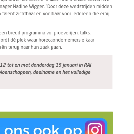
manager Nadine Wigger. “Door deze wedstrijden midden
talent zichtbaar én voelbaar voor iedereen die erbij
en breed programma vol proeverijen, talks,
ordt dé plek waar horecaondernemers elkaar
eën terug naar hun zaak gaan.
TS
PRODUCTNIEUWS
FOOD
DRINKS
7 AUGUSTUS 2026
3 AUGUSTUS 2
2 tot en met donderdag 15 januari in RAI
vrij Rotterdam 2026: laatste
Dudok Rotterdam introd
ioenschappen, deelname en het volledige
dupdates en must-sees
Breakfast
21 tot en met 23 september 2026
De dag begint voortaan w
 de 13e editie van Gastvrij Rotterdam
Dudok. Met de introduct
s in Rotterdam Ahoy. Het is dé
Breakfast geeft Dudok R
avakbeurs voor ambitieu...
eigentijdse invulling aan e