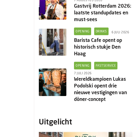
7 AUGUSTUS 2026
Gastvrij Rotterdam 2026:
laatste standupdates en
must-sees
OPENING
DRINKS
6 JULI 2026
Barista Cafe opent op
historisch stukje Den
Haag
OPENING
FASTSERVICE
7 JULI 2026
Wereldkampioen Lukas
Podolski opent drie
nieuwe vestigingen van
döner-concept
Uitgelicht