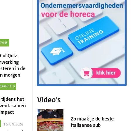
RWIJS
CuliQuiz
nwerking
steren in de
an morgen
ZAAMHEID
Video's
 tijdens het
Event: samen
impact
Zo maak je de beste
Italiaanse sub
16 JUNI 2026