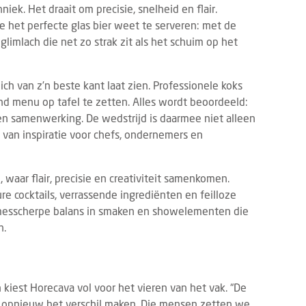
iek. Het draait om precisie, snelheid en flair.
e het perfecte glas bier weet te serveren: met de
limlach die net zo strak zit als het schuim op het
ich van z’n beste kant laat zien. Professionele koks
nd menu op tafel te zetten. Alles wordt beoordeeld:
 en samenwerking. De wedstrijd is daarmee niet alleen
 van inspiratie voor chefs, ondernemers en
 waar flair, precisie en creativiteit samenkomen.
re cocktails, verrassende ingrediënten en feilloze
, messcherpe balans in smaken en showelementen die
n.
iest Horecava vol voor het vieren van het vak. “De
g opnieuw het verschil maken. Die mensen zetten we