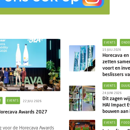
EVENTS
ONDE
15 JULI 2026
Horecava en 
zetten same
voort en inve
beslissers v
EVENTS
DUUR
24 JUNI 2026
Dit zagen wij
T
EVENTS
22 JULI 2026
HAI Impact 
bouwen aan 
 Horecava Awards 2027
EVENTS
FOOD
ng voor de Horecava Awards