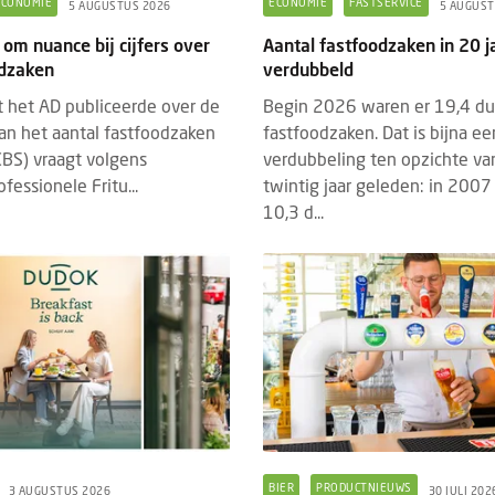
ECONOMIE
ECONOMIE
FASTSERVICE
5 AUGUSTUS 2026
5 AUGUST
 om nuance bij cijfers over
Aantal fastfoodzaken in 20 j
odzaken
verdubbeld
at het AD publiceerde over de
Begin 2026 waren er 19,4 d
van het aantal fastfoodzaken
fastfoodzaken. Dat is bijna ee
 CBS) vraagt volgens
verdubbeling ten opzichte van
fessionele Fritu...
twintig jaar geleden: in 2007
10,3 d...
DED CONTENT
EVENTS
BRANDED CONTENT
SPOTLIGH
22 JULI 2026
4 MAART 2026
hrijving Horecava Awards 2027
Wat Temper-platformdat
end
gen Z en flexibele perso
schrijving voor de Horecava Awards
2026
 is geopend. Vanaf vandaag kunnen
Er gaan veel verhalen ron
jven, startups en ondernemers uit de
BIER
PRODUCTNIEUWS
3 AUGUSTUS 2026
30 JULI 202