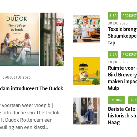
BIER
PRODUCT
30 JULI 2026
Texels breng
Skuumkoppe 
tap
BIER
PRODUCT
10 JULI 2026
Ruimte voor 
Bird Brewery
3 AUGUSTUS 2026
maken impac
Wulp
dam introduceert The Dudok
OPENING
DRI
 voortaan weer vroeg bij
Barista Cafe
 introductie van The Dudok
historisch st
eft Dudok Rotterdam een
Haag
vulling aan een klassi...