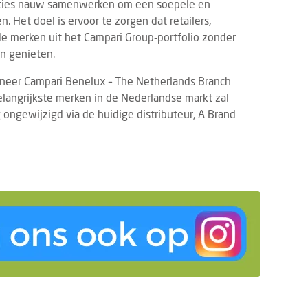
aties nauw samenwerken om een soepele en
Het doel is ervoor te zorgen dat retailers,
e merken uit het Campari Group‑portfolio zonder
en genieten.
nneer Campari Benelux – The Netherlands Branch
belangrijkste merken in de Nederlandse markt zal
g ongewijzigd via de huidige distributeur, A Brand
TS
PRODUCTNIEUWS
FOOD
DRINKS
6 AUGUSTUS 2026
3 AUGUSTUS 2
vrij Rotterdam 2026: laatste
Dudok Rotterdam introd
dupdates en must-sees
Breakfast
21 tot en met 23 september 2026
De dag begint voortaan w
 de 13e editie van Gastvrij Rotterdam
Dudok. Met de introduct
s in Rotterdam Ahoy. Het is dé
Breakfast geeft Dudok R
avakbeurs voor ambitieu...
eigentijdse invulling aan e