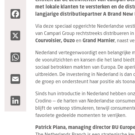
met lokale klanten te versterken en de dist
Facebook
langjarige distributiepartner A Brand New 
Via deze speciaal opgerichte Nederlandse vest
X
van Campari Group rechtstreeks distribueren i
Courvoisier, Ouzo
en
Grand Marnier
, naast v
Nederland vertegenwoordigt een belangrijke m
WhatsApp
de vooruitzichten en kansen die het land bied
sociaal betrokken markten van Europa. De aperi
uitbreiden. De investering in Nederland is dan 
Email
de groep en ondersteunt haar positie als toona
Sinds hun introductie in Nederland hebben onz
LinkedIn
Crodino — de harten van Nederlandse consumen
blijft de verkoop stimuleren, terwijl consume
favoriete gedeelde momenten te verrijken.
Patrick Piana, managing director BU Europe
The Netherlands Branch is een strategische keu