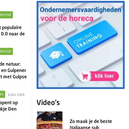
NIEUWS
t populaire
0.0 naar de
NIEUWS
de natuur:
 en Gulpener
t met Gulpse
NKS
6 JULI 2026
Video's
 opent op
ukje Den
Zo maak je de beste
Italiaanse sub