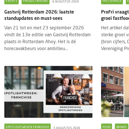
EVENTS
PRODUCTNIEUWS
FASTSERVICE
6 AUGUSTUS 2026
Gastvrij Rotterdam 2026: laatste
ProFri vraagt
standupdates en must-sees
groei fastfo
Van 21 tot en met 23 september 2026
Het artikel d
vindt de 13e editie van Gastvrij Rotterdam
sterke groei 
plaats in Rotterdam Ahoy. Het is dé
(bron cijfers,
horecavakbeurs voor ambitieu...
Vereniging Pro
BRANDED CONTENT
EVENTS
BRAN
28 JULI 2025
Thematische paviljoens op Gastvrij
Insc
Rotterdam belichten horecatrends
geop
Tijdens Gastvrij Rotterdam, van 22 tot en
De in
met 24 september 2025, vormen de
2027
themapaviljoens opnieuw een
bedri
SPOTLIGHTWEKEN FRANCHISE
FOOD
DRINKS
5 AUGUSTUS 2026