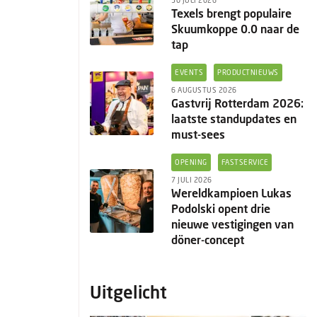
30 JULI 2026
Texels brengt populaire
Skuumkoppe 0.0 naar de
tap
EVENTS
PRODUCTNIEUWS
6 AUGUSTUS 2026
Gastvrij Rotterdam 2026:
laatste standupdates en
must-sees
OPENING
FASTSERVICE
7 JULI 2026
Wereldkampioen Lukas
Podolski opent drie
nieuwe vestigingen van
döner-concept
Uitgelicht