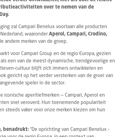
ributieactiviteiten over te nemen van de
Day.
iging zal Campari Benelux voortaan alle producten
n Nederland, waaronder
Aperol, Campari, Crodino,
ele andere merken van de groep.
arkt voor Campari Group en de regio Europa, gezien
t als een van de meest dynamische, trendgevoelige en
tieven‑cultuur blijft zich immers ontwikkelen en
ook gericht op het verder versterken van de groei van
angevende speler in de sector.
e iconische aperitiefmerken — Campari, Aperol en
ten snel veroverd. Hun toenemende populariteit
nten steeds vaker voor onze merken kiezen om hun
, benadrukt:
“De oprichting van Campari Benelux –
ze voor de regio Europa, in een context van