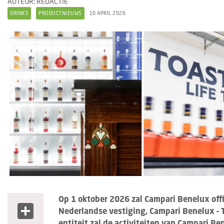
AUTEUR: REDACTIE
DRINKS
PRODUCTNIEUWS
10 APRIL 2026
Op 1 oktober 2026 zal Campari Benelux off
Share
Nederlandse vestiging, Campari Benelux –
entiteit zal de activiteiten van Campari Be