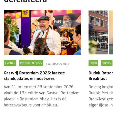
EVENTS
PRODUCTNIEUWS
FOOD
DRINKS
6 AUGUSTUS 2026
Gastvrij Rotterdam 2026: laatste
Dudok Rotter
standupdates en must-sees
Breakfast
Van 21 tot en met 23 september 2026
De dag begint
vindt de 13e editie van Gastvrij Rotterdam
Dudok. Met de
plaats in Rotterdam Ahoy. Het is dé
Breakfast ge
horecavakbeurs voor ambitieu...
eigentijdse in