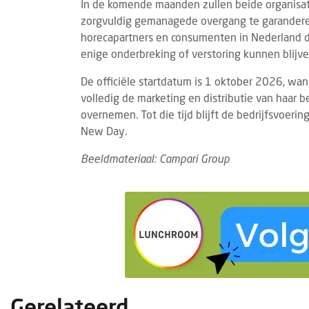
In de komende maanden zullen beide organis
zorgvuldig gemanagede overgang te garanderen. 
horecapartners en consumenten in Nederland d
enige onderbreking of verstoring kunnen blijv
De officiële startdatum is 1 oktober 2026, wa
volledig de marketing en distributie van haar 
overnemen. Tot die tijd blijft de bedrijfsvoerin
New Day.
SPOTLIGHTWEKEN FRANCHISE
EVEN
5 AUGUSTUS 2026
Beeldmateriaal: Campari Group
De komende weken richten wij de
Gast
spotlights op: Franchise
stan
In onze Spotlightweken over franchise
Van 
duiken we in de wereld van
vindt
formuleondernemerschap binnen de
plaat
horeca. Van de voordelen en uitdagingen
horec
van franchis...
Gerelateerd