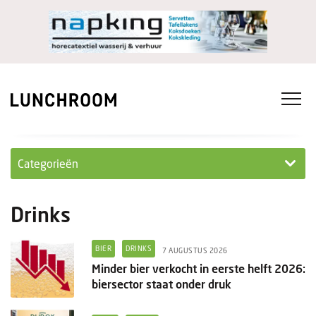
Categorieën
Personeel
Drinks
Ondernemen in...
BIER
DRINKS
7 AUGUSTUS 2026
Ondernemen
Minder bier verkocht in eerste helft 2026:
biersector staat onder druk
Nieuwe lunchrooms