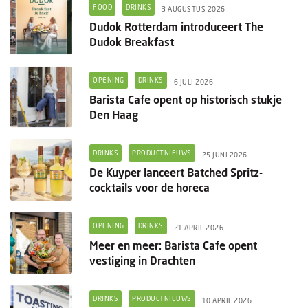
Columns
FOOD
DRINKS
3 AUGUSTUS 2026
Dudok Rotterdam introduceert The
Groots ondernemen
Dudok Breakfast
OPENING
DRINKS
6 JULI 2026
Barista Cafe opent op historisch stukje
Den Haag
DRINKS
PRODUCTNIEUWS
25 JUNI 2026
De Kuyper lanceert Batched Spritz-
cocktails voor de horeca
OPENING
DRINKS
21 APRIL 2026
Meer en meer: Barista Cafe opent
vestiging in Drachten
DRINKS
PRODUCTNIEUWS
10 APRIL 2026