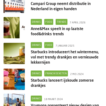
Campari Group neemt distributie in
Nederland in eigen handen
DRINKS
FOOD
TRENDS
7 APRIL 2026
Anne&Max speelt in op laatste
food&drinks trends
DRINKS
FOOD
7 JANUARI 2025
Starbucks introduceert het wintermenu,
vol met trendy drankjes en vernieuwde
lekkernijen
DRINKS
FRANCHISEKETEN
2 MEI 2024
Starbucks lanceert ijskoude zomerse
drankjes
DRINKS
18 MAART 2024
Vrumona presenteert nieuw design van