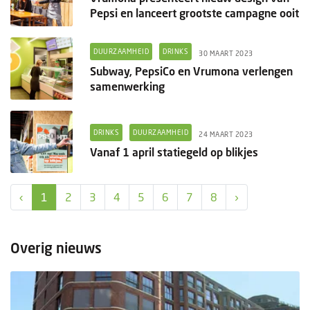
Pepsi en lanceert grootste campagne ooit
DUURZAAMHEID
DRINKS
30 MAART 2023
Subway, PepsiCo en Vrumona verlengen
samenwerking
DRINKS
DUURZAAMHEID
24 MAART 2023
Vanaf 1 april statiegeld op blikjes
‹
1
2
3
4
5
6
7
8
›
Overig nieuws