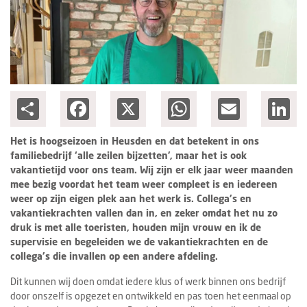
Columns
Groots ondernemen
Share
Facebook
X
WhatsApp
Email
Lin
Het is hoogseizoen in Heusden en dat betekent in ons
familiebedrijf ‘alle zeilen bijzetten’, maar het is ook
vakantietijd voor ons team. Wij zijn er elk jaar weer maanden
mee bezig voordat het team weer compleet is en iedereen
weer op zijn eigen plek aan het werk is. Collega's en
vakantiekrachten vallen dan in, en zeker omdat het nu zo
druk is met alle toeristen, houden mijn vrouw en ik de
supervisie en begeleiden we de vakantiekrachten en de
collega's die invallen op een andere afdeling.
Dit kunnen wij doen omdat iedere klus of werk binnen ons bedrijf
door onszelf is opgezet en ontwikkeld en pas toen het eenmaal op