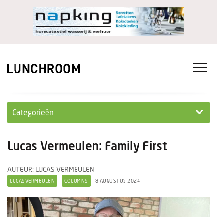
Categorieën
Personeel
Lucas Vermeulen: Family First
Ondernemen in...
AUTEUR: LUCAS VERMEULEN
Ondernemen
LUCASVERMEULEN
COLUMNS
8 AUGUSTUS 2024
Nieuwe lunchrooms