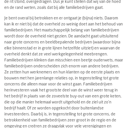
de rit stond, overgedragen. Dus je kunt stellen dat wij van de hoed
en de rand weten, zoals dat bij alle familiebedrijven gaat.
Je bent overal bij betrokken en er ontgaat je (bijna) niets. Daarom
kan ik er niet bij dat de overheid zo weinig doet aan het behoud van
familiebedrijven. Het maatschappelijk belang van familiebedrijven
wordt door de overheid niet gezien. De aandacht gaat uitsluitend
naar grote concerns en beeldbepalende bedrijven (waardoor bijna
elke binnenstad er in grote lijnen hetzelfde uitziet) en waarvan de
overheid denkt dat ze veel werkgelegenheid meebrengen.
Familiebedrijven klinken dan misschien een beetje ouderwets, maar
familiebedrijven onderscheiden zich enorm van andere bedrijven.
Ze zetten hun werknemers en hun klanten op de eerste plaats en
bouwen met hen jarenlange relaties op, in tegenstelling tot grote
concerns die alleen maar voor de winst gaan. Familiebedrijven
herinvesteren vaak het grootste deel van de winst weer terug in
het bedrijf in plaats van de zoveelste buy-out van een grote keten,
die op die manier helemaal wordt uitgehold en de ziel uit zo'n
bedrijf haalt. Of ze worden opgekocht door buitenlandse
investeerders. Daarbij is, in tegenstelling tot grote concerns, de
betrokkenheid van familiebedrijven zeer groot in de regio en de
omgeving en creëren ze draagvlak voor vele verenigingen en