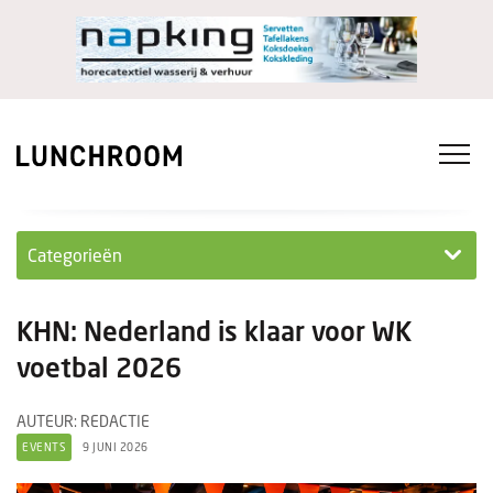
Categorieën
Personeel
KHN: Nederland is klaar voor WK
Ondernemen in...
voetbal 2026
Ondernemen
AUTEUR: REDACTIE
EVENTS
9 JUNI 2026
Nieuwe lunchrooms