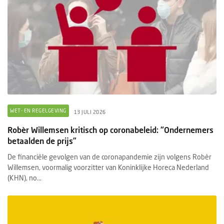
WET- EN REGELGEVING
13 JULI 2026
Robèr Willemsen kritisch op coronabeleid: “Ondernemers
betaalden de prijs”
De financiële gevolgen van de coronapandemie zijn volgens Robèr
Willemsen, voormalig voorzitter van Koninklijke Horeca Nederland
(KHN), no...