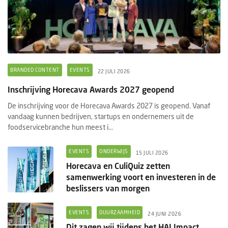
BRANDED CONTENT
EVENTS
22 JULI 2026
Inschrijving Horecava Awards 2027 geopend
De inschrijving voor de Horecava Awards 2027 is geopend. Vanaf
vandaag kunnen bedrijven, startups en ondernemers uit de
foodservicebranche hun meest i...
EVENTS
ONDERWIJS
15 JULI 2026
Horecava en CuliQuiz zetten
samenwerking voort en investeren in de
beslissers van morgen
EVENTS
DUURZAAMHEID
24 JUNI 2026
Dit zagen wij tijdens het HAI Impact