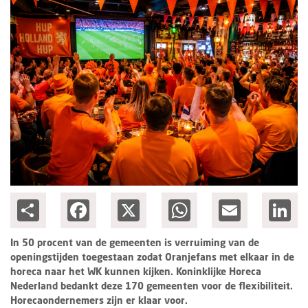
Columns
Groots ondernemen
Share
Facebook
X
WhatsApp
Email
Lin
In 50 procent van de gemeenten is verruiming van de
openingstijden toegestaan zodat Oranjefans met elkaar in de
horeca naar het WK kunnen kijken. Koninklijke Horeca
Nederland bedankt deze 170 gemeenten voor de flexibiliteit.
Horecaondernemers zijn er klaar voor.