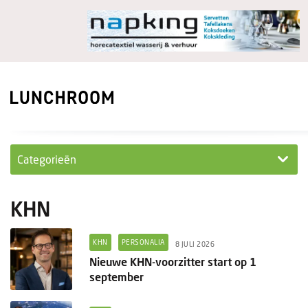
Categorieën
Personeel
KHN
Ondernemen in...
KHN
PERSONALIA
8 JULI 2026
Ondernemen
Nieuwe KHN-voorzitter start op 1
september
Nieuwe lunchrooms