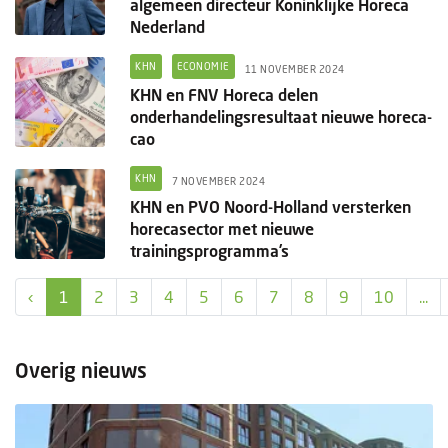
algemeen directeur Koninklijke Horeca
Nederland
KHN
ECONOMIE
11 NOVEMBER 2024
KHN en FNV Horeca delen
onderhandelingsresultaat nieuwe horeca-
cao
KHN
7 NOVEMBER 2024
KHN en PVO Noord-Holland versterken
horecasector met nieuwe
trainingsprogramma’s
‹
1
2
3
4
5
6
7
8
9
10
...
Overig nieuws