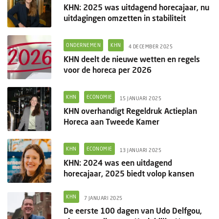
KHN: 2025 was uitdagend horecajaar, nu
uitdagingen omzetten in stabiliteit
ONDERNEMEN
KHN
4 DECEMBER 2025
KHN deelt de nieuwe wetten en regels
voor de horeca per 2026
KHN
ECONOMIE
15 JANUARI 2025
KHN overhandigt Regeldruk Actieplan
Horeca aan Tweede Kamer
KHN
ECONOMIE
13 JANUARI 2025
KHN: 2024 was een uitdagend
horecajaar, 2025 biedt volop kansen
KHN
7 JANUARI 2025
De eerste 100 dagen van Udo Delfgou,