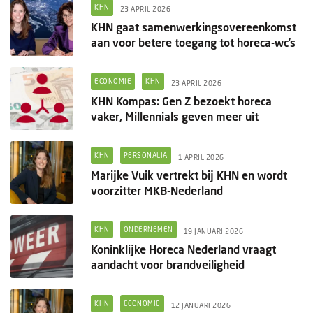
Columns
KHN
23 APRIL 2026
KHN gaat samenwerkingsovereenkomst
Groots ondernemen
aan voor betere toegang tot horeca-wc’s
ECONOMIE
KHN
23 APRIL 2026
KHN Kompas: Gen Z bezoekt horeca
vaker, Millennials geven meer uit
KHN
PERSONALIA
1 APRIL 2026
Marijke Vuik vertrekt bij KHN en wordt
voorzitter MKB-Nederland
KHN
ONDERNEMEN
19 JANUARI 2026
Koninklijke Horeca Nederland vraagt
aandacht voor brandveiligheid
KHN
ECONOMIE
12 JANUARI 2026