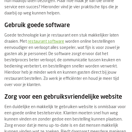
hun maaltijd laten bezorgen. Maar hoe maak je van die online
service een succes? Hieronder vind je vier praktische tips die je
daarbij op weg kunnen helpen.
Gebruik goede software
Goede technologie kan je restaurant een stuk makkelijker laten
draaien. Met
restaurant software
worden online bestellingen
eenvoudiger en verloopt alles soepeler, wat fijn is voor zowel je
gasten als je personeel. De software zorgt ervoor dat het
bestelproces beter verloopt, de communicatie tussen keuken en
bediening verbetert, en bestellingen sneller worden verwerkt.
Hierdoor heb je minder werk en kunnen gasten direct bij jouw
restaurant bestellen. Zo werk je efficiënter en houd je meer tijd
over voor je klanten.
Zorg voor een gebruiksvriendelijke website
Een duidelijke en makkelijk te gebruiken website is onmisbaar voor
een goede online bestelservice. Klanten moeten snel hun weg
kunnen vinden en zonder gedoe een bestelling kunnen plaatsen.
Zorg ervoor dat je menu up-to-date is en dat mensen makkelijk
kunnen vinden wat ze zoeken. Biedt daarnaast meerdere manieren