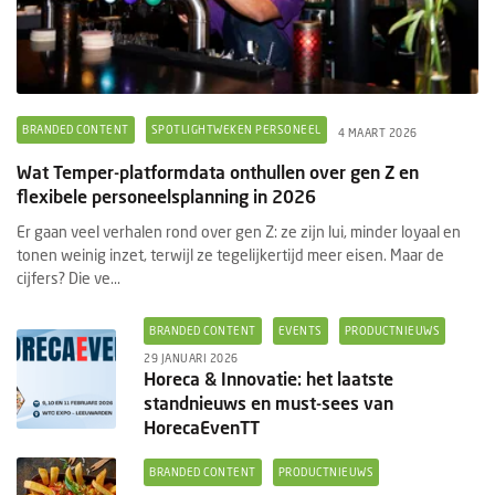
BRANDED CONTENT
SPOTLIGHTWEKEN PERSONEEL
4 MAART 2026
Wat Temper-platformdata onthullen over gen Z en
flexibele personeelsplanning in 2026
Er gaan veel verhalen rond over gen Z: ze zijn lui, minder loyaal en
tonen weinig inzet, terwijl ze tegelijkertijd meer eisen. Maar de
cijfers? Die ve...
BRANDED CONTENT
EVENTS
PRODUCTNIEUWS
29 JANUARI 2026
Horeca & Innovatie: het laatste
standnieuws en must-sees van
HorecaEvenTT
BRANDED CONTENT
PRODUCTNIEUWS