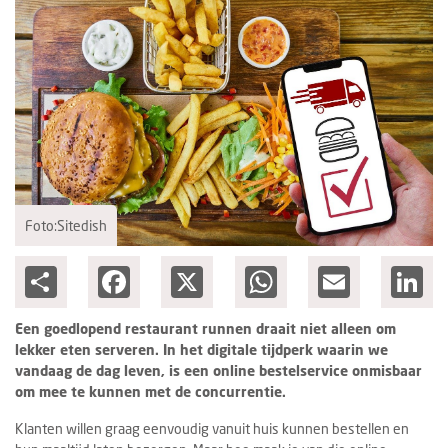
Columns
Groots ondernemen
Foto:Sitedish
Share
Facebook
X
WhatsApp
Email
Lin
Een goedlopend restaurant runnen draait niet alleen om
lekker eten serveren. In het digitale tijdperk waarin we
vandaag de dag leven, is een online bestelservice onmisbaar
om mee te kunnen met de concurrentie.
Klanten willen graag eenvoudig vanuit huis kunnen bestellen en