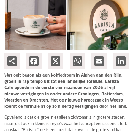
Columns
Groots ondernemen
Share
Facebook
X
WhatsApp
Email
Lin
Wat ooit begon als een koffiedroom in Alphen aan den Rijn,
groeit in rap tempo uit tot een landelijke formule. Barista
Cafe opende in de eerste vier maanden van 2026 al vijf
nieuwe vestigingen in onder andere Groningen, Rotterdam,
Woerden en Drachten. Met de nieuwe horecazaak in Weesp
koerst de formule af op zo’n dertig vestigingen door het land.
Opvallend is dat die groei niet alleen zichtbaar is in grotere steden,
maar juist ook in kleinere regio’s waar het concept verrassend sterk
aanslaat. “Barista Cafe is een merk dat zowel in de grote stad kan