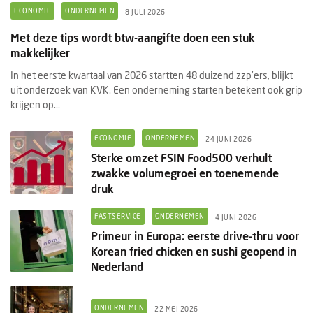
ECONOMIE
ONDERNEMEN
8 JULI 2026
Met deze tips wordt btw-aangifte doen een stuk
makkelijker
In het eerste kwartaal van 2026 startten 48 duizend zzp’ers, blijkt
uit onderzoek van KVK. Een onderneming starten betekent ook grip
krijgen op...
ECONOMIE
ONDERNEMEN
24 JUNI 2026
Sterke omzet FSIN Food500 verhult
zwakke volumegroei en toenemende
druk
FASTSERVICE
ONDERNEMEN
4 JUNI 2026
Primeur in Europa: eerste drive-thru voor
Korean fried chicken en sushi geopend in
Nederland
ONDERNEMEN
22 MEI 2026