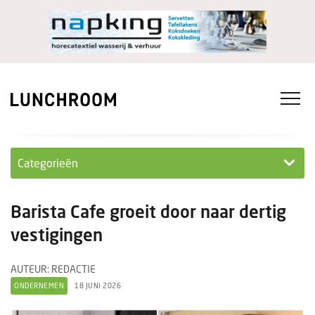
Categorieën
Personeel
Barista Cafe groeit door naar dertig
Ondernemen in...
vestigingen
Ondernemen
AUTEUR: REDACTIE
ONDERNEMEN
18 JUNI 2026
Nieuwe lunchrooms