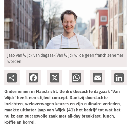
Columns
Groots ondernemen
Jaap van Wijck van dagzaak Van Wijck wilde geen franchisenemer
worden
Share
Facebook
X
WhatsApp
Email
Lin
Ondernemen in Maastricht. De drukbezochte dagzaak ‘Van
Wijck’ heeft een stijlvol concept. Dankzij doordachte
inzichten, weloverwogen keuzes en zijn culinaire verleden,
maakte uitbater Jaap van Wijck (41) het bedrijf tot wat het
nu is: een succesvolle zaak met all-day breakfast, lunch,
koffie en borrel.