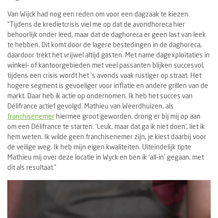
Van Wijck had nog een reden om voor een dagzaak te kiezen.
“Tijdens de kredietcrisis viel me op dat de avondhoreca hier
behoorlijk onder leed, maar dat de daghoreca er geen last van leek
te hebben. Dit komt door de lagere bestedingen in de daghoreca,
daardoor trekt het vrijwel altijd gasten. Met name dagexploitaties in
winkel- of kantoorgebieden met veel passanten blijken succesvol,
tijdens een crisis wordt het ’s avonds vaak rustiger op straat. Het
hogere segment is gevoeliger voor inflatie en andere grillen van de
markt. Daar heb ik actie op ondernomen. Ik heb het succes van
Délifrance actief gevolgd. Mathieu van Weerdhuizen, als
franchisenemer
hiermee groot geworden, drong er bij mij op aan
om een Délifrance te starten. ‘Leuk, maar dat ga ik niet doen’, liet ik
hem weten. Ik wilde geen franchisenemer zijn, je kiest daarbij voor
de veilige weg. Ik heb mijn eigen kwaliteiten. Uiteindelijk tipte
Mathieu mij over deze locatie in Wyck en ben ik ‘all-in’ gegaan, met
dit als resultaat.”