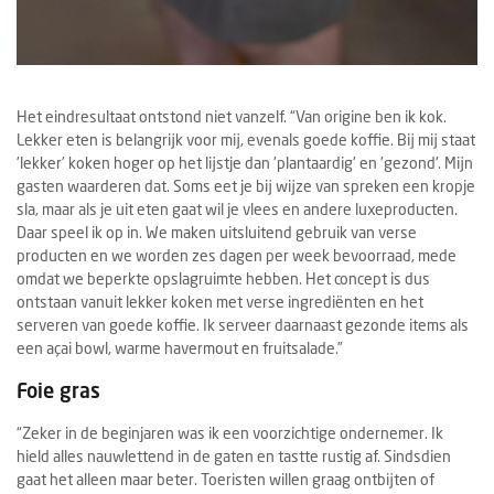
Het eindresultaat ontstond niet vanzelf. “Van origine ben ik kok.
Lekker eten is belangrijk voor mij, evenals goede koffie. Bij mij staat
'lekker' koken hoger op het lijstje dan 'plantaardig' en 'gezond'. Mijn
gasten waarderen dat. Soms eet je bij wijze van spreken een kropje
sla, maar als je uit eten gaat wil je vlees en andere luxeproducten.
Daar speel ik op in. We maken uitsluitend gebruik van verse
producten en we worden zes dagen per week bevoorraad, mede
omdat we beperkte opslagruimte hebben. Het concept is dus
ontstaan vanuit lekker koken met verse ingrediënten en het
serveren van goede koffie. Ik serveer daarnaast gezonde items als
een açai bowl, warme havermout en fruitsalade.”
Foie gras
“Zeker in de beginjaren was ik een voorzichtige ondernemer. Ik
hield alles nauwlettend in de gaten en tastte rustig af. Sindsdien
gaat het alleen maar beter. Toeristen willen graag ontbijten of