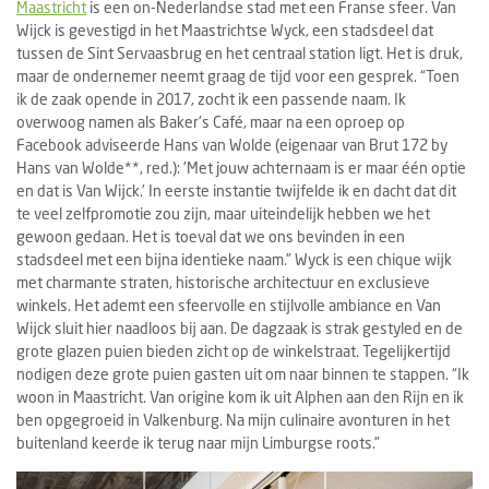
Maastricht
is een on-Nederlandse stad met een Franse sfeer. Van
Wijck is gevestigd in het Maastrichtse Wyck, een stadsdeel dat
tussen de Sint Servaasbrug en het centraal station ligt. Het is druk,
maar de ondernemer neemt graag de tijd voor een gesprek. “Toen
ik de zaak opende in 2017, zocht ik een passende naam. Ik
overwoog namen als Baker's Café, maar na een oproep op
Facebook adviseerde Hans van Wolde (eigenaar van Brut 172 by
Hans van Wolde**, red.): 'Met jouw achternaam is er maar één optie
en dat is Van Wijck.' In eerste instantie twijfelde ik en dacht dat dit
te veel zelfpromotie zou zijn, maar uiteindelijk hebben we het
gewoon gedaan. Het is toeval dat we ons bevinden in een
stadsdeel met een bijna identieke naam.” Wyck is een chique wijk
met charmante straten, historische architectuur en exclusieve
winkels. Het ademt een sfeervolle en stijlvolle ambiance en Van
Wijck sluit hier naadloos bij aan. De dagzaak is strak gestyled en de
grote glazen puien bieden zicht op de winkelstraat. Tegelijkertijd
nodigen deze grote puien gasten uit om naar binnen te stappen. “Ik
woon in Maastricht. Van origine kom ik uit Alphen aan den Rijn en ik
ben opgegroeid in Valkenburg. Na mijn culinaire avonturen in het
buitenland keerde ik terug naar mijn Limburgse roots.”