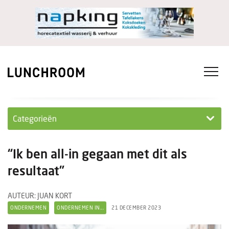
Categorieën
Personeel
“Ik ben all-in gegaan met dit als
Ondernemen in...
resultaat”
Ondernemen
AUTEUR: JUAN KORT
ONDERNEMEN
ONDERNEMEN IN...
21 DECEMBER 2023
Nieuwe lunchrooms