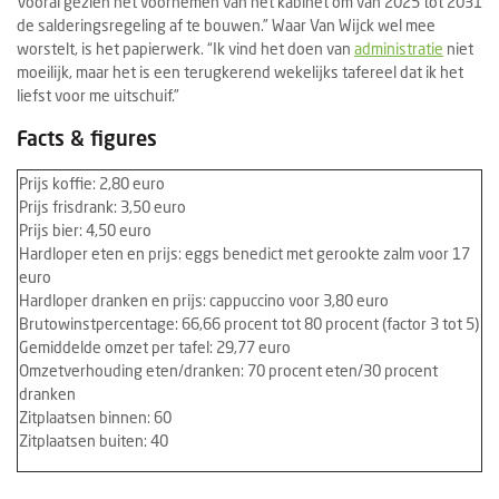
Vooral gezien het voornemen van het kabinet om van 2025 tot 2031
de salderingsregeling af te bouwen.” Waar Van Wijck wel mee
worstelt, is het papierwerk. “Ik vind het doen van
administratie
niet
moeilijk, maar het is een terugkerend wekelijks tafereel dat ik het
liefst voor me uitschuif.”
Facts & figures
Prijs koffie: 2,80 euro
Prijs frisdrank: 3,50 euro
Prijs bier: 4,50 euro
Hardloper eten en prijs: eggs benedict met gerookte zalm voor 17
euro
Hardloper dranken en prijs: cappuccino voor 3,80 euro
Brutowinstpercentage: 66,66 procent tot 80 procent (factor 3 tot 5)
Gemiddelde omzet per tafel: 29,77 euro
Omzetverhouding eten/dranken: 70 procent eten/30 procent
dranken
Zitplaatsen binnen: 60
Zitplaatsen buiten: 40