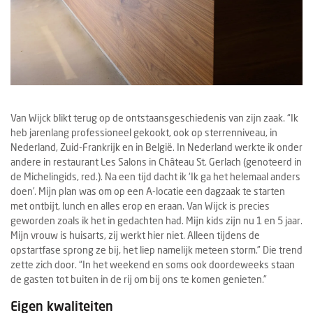
Van Wijck blikt terug op de ontstaansgeschiedenis van zijn zaak. “Ik
heb jarenlang professioneel gekookt, ook op sterrenniveau, in
Nederland, Zuid-Frankrijk en in België. In Nederland werkte ik onder
andere in restaurant Les Salons in Château St. Gerlach (genoteerd in
de Michelingids, red.). Na een tijd dacht ik ‘Ik ga het helemaal anders
doen’. Mijn plan was om op een A-locatie een dagzaak te starten
met ontbijt, lunch en alles erop en eraan. Van Wijck is precies
geworden zoals ik het in gedachten had. Mijn kids zijn nu 1 en 5 jaar.
Mijn vrouw is huisarts, zij werkt hier niet. Alleen tijdens de
opstartfase sprong ze bij, het liep namelijk meteen storm.” Die trend
zette zich door. “In het weekend en soms ook doordeweeks staan
de gasten tot buiten in de rij om bij ons te komen genieten.”
Eigen kwaliteiten