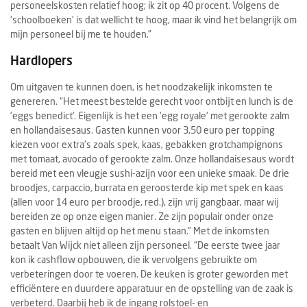
personeelskosten relatief hoog; ik zit op 40 procent. Volgens de
‘schoolboeken’ is dat wellicht te hoog, maar ik vind het belangrijk om
mijn personeel bij me te houden.”
Hardlopers
Om uitgaven te kunnen doen, is het noodzakelijk inkomsten te
genereren. “Het meest bestelde gerecht voor ontbijt en lunch is de
'eggs benedict'. Eigenlijk is het een 'egg royale' met gerookte zalm
en hollandaisesaus. Gasten kunnen voor 3,50 euro per topping
kiezen voor extra's zoals spek, kaas, gebakken grotchampignons
met tomaat, avocado of gerookte zalm. Onze hollandaisesaus wordt
bereid met een vleugje sushi-azijn voor een unieke smaak. De drie
broodjes, carpaccio, burrata en geroosterde kip met spek en kaas
(allen voor 14 euro per broodje, red.), zijn vrij gangbaar, maar wij
bereiden ze op onze eigen manier. Ze zijn populair onder onze
gasten en blijven altijd op het menu staan.” Met de inkomsten
betaalt Van Wijck niet alleen zijn personeel. “De eerste twee jaar
kon ik cashflow opbouwen, die ik vervolgens gebruikte om
verbeteringen door te voeren. De keuken is groter geworden met
efficiëntere en duurdere apparatuur en de opstelling van de zaak is
verbeterd. Daarbij heb ik de ingang rolstoel- en