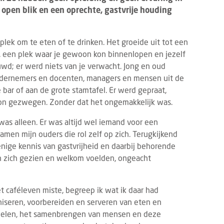
 open blik en een oprechte, gastvrije houding
plek om te eten of te drinken. Het groeide uit tot een
 een plek waar je gewoon kon binnenlopen en jezelf
uwd; er werd niets van je verwacht. Jong en oud
dernemers en docenten, managers en mensen uit de
e bar of aan de grote stamtafel. Er werd gepraat,
on gezwegen. Zonder dat het ongemakkelijk was.
s alleen. Er was altijd wel iemand voor een
amen mijn ouders die rol zelf op zich. Terugkijkend
enige kennis van gastvrijheid en daarbij behorende
n zich gezien en welkom voelden, ongeacht
et caféleven miste, begreep ik wat ik daar had
aniseren, voorbereiden en serveren van eten en
voelen, het samenbrengen van mensen en deze