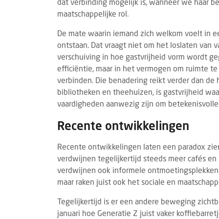
dat verbinding mogelijk is, wanneer we haar be
maatschappelijke rol.
De mate waarin iemand zich welkom voelt in e
ontstaan. Dat vraagt niet om het loslaten van 
verschuiving in hoe gastvrijheid vorm wordt gege
efficiëntie, maar in het vermogen om ruimte 
verbinden. Die benadering reikt verder dan de h
bibliotheken en theehuizen, is gastvrijheid waa
vaardigheden aanwezig zijn om betekenisvolle
Recente ontwikkelingen
Recente ontwikkelingen laten een paradox zien.
verdwijnen tegelijkertijd steeds meer cafés en
verdwijnen ook informele ontmoetingsplekken. 
maar raken juist ook het sociale en maatschap
Tegelijkertijd is er een andere beweging zich
januari hoe Generatie Z juist vaker koffiebarret