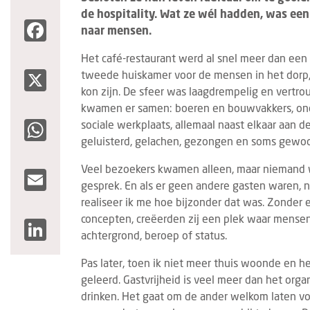
de hospitality. Wat ze wél hadden, was een
Facebook
naar mensen.
Het café-restaurant werd al snel meer dan een 
X
tweede huiskamer voor de mensen in het dorp,
kon zijn. De sfeer was laagdrempelig en vertro
kwamen er samen: boeren en bouwvakkers, on
WhatsApp
sociale werkplaats, allemaal naast elkaar aan d
geluisterd, gelachen, gezongen en soms gewo
Veel bezoekers kwamen alleen, maar niemand wa
Email
gesprek. En als er geen andere gasten waren, n
realiseer ik me hoe bijzonder dat was. Zonder 
concepten, creëerden zij een plek waar mense
LinkedIn
achtergrond, beroep of status.
Pas later, toen ik niet meer thuis woonde en h
geleerd. Gastvrijheid is veel meer dan het org
drinken. Het gaat om de ander welkom laten 