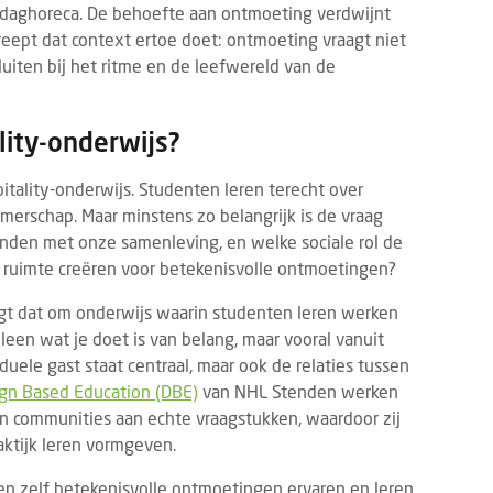
ng daghoreca. De behoefte aan ontmoeting verdwijnt
reept dat context ertoe doet: ontmoeting vraagt niet
uiten bij het ritme en de leefwereld van de
lity-onderwijs?
pitality-onderwijs. Studenten leren terecht over
erschap. Maar minstens zo belangrijk is de vraag
onden met onze samenleving, en welke sociale rol de
a ruimte creëren voor betekenisvolle ontmoetingen?
raagt dat om onderwijs waarin studenten leren werken
leen wat je doet is van belang, maar vooral vanuit
duele gast staat centraal, maar ook de relaties tussen
gn Based Education (DBE)
van NHL Stenden werken
n communities aan echte vraagstukken, waardoor zij
aktijk leren vormgeven.
n zelf betekenisvolle ontmoetingen ervaren en leren