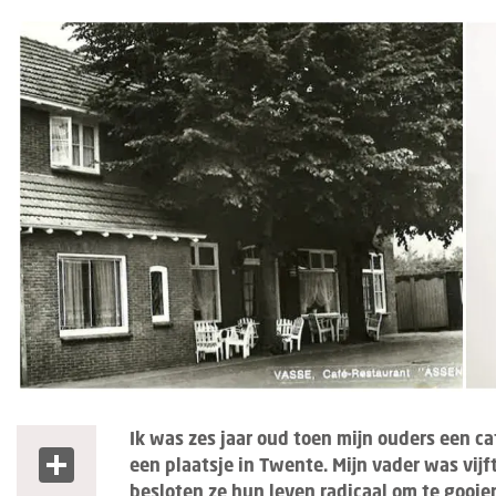
Ik was zes jaar oud toen mijn ouders een c
Share
een plaatsje in Twente. Mijn vader was vijft
besloten ze hun leven radicaal om te gooie