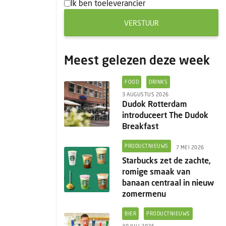
Ik ben toeleverancier
VERSTUUR
Meest gelezen deze week
FOOD
DRINKS
3 AUGUSTUS 2026
Dudok Rotterdam
introduceert The Dudok
Breakfast
PRODUCTNIEUWS
7 MEI 2026
Starbucks zet de zachte,
romige smaak van
banaan centraal in nieuw
zomermenu
BIER
PRODUCTNIEUWS