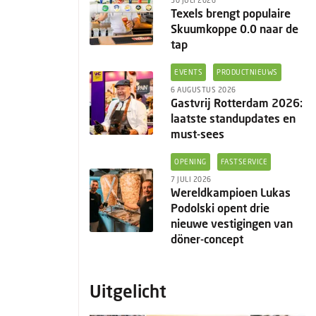
30 JULI 2026
Texels brengt populaire
Skuumkoppe 0.0 naar de
tap
EVENTS
PRODUCTNIEUWS
6 AUGUSTUS 2026
Gastvrij Rotterdam 2026:
laatste standupdates en
must-sees
OPENING
FASTSERVICE
7 JULI 2026
Wereldkampioen Lukas
Podolski opent drie
nieuwe vestigingen van
döner-concept
Uitgelicht