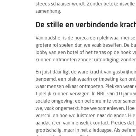
steeds schaarser wordt. Zonder betekenisvolle
samenhang.
De stille en verbindende krac
Van oudsher is de horeca een plek waar mensen
grotere rol spelen dan we vaak beseffen. De bar
lobby van een hotel of het terras op de hoek v
kunnen ontmoeten zonder uitnodiging, zonder
SPOTLIGHTWEKEN FRANCHISE
EVEN
5 AUGUSTUS 2026
En juist dáár ligt de ware kracht van gastvrijhe
De komende weken richten wij de
Gast
benoemd, een plek waarin ontmoeting kan ontst
spotlights op: Franchise
stan
waar mensen elkaar ontmoeten. Plekken waar ve
In onze Spotlightweken over franchise
Van 
tijdelijk kunnen vervagen. In NRC van 10 januari
duiken we in de wereld van
vindt
sociale omgeving: een oefenruimte voor samen
formuleondernemerschap binnen de
plaat
we, vaak ongemerkt, hoe we samenleven. Hoe
horeca. Van de voordelen en uitdagingen
horec
verschil en hoe we luisteren naar de ander. H
van franchis...
aandacht en van menselijk contact. Precies dat
grootschalig, maar in het alledaagse. Als oefe