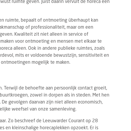
wust ruimte geven. Juist daarin vervult de horeca een
en ruimte, bepaalt of ontmoeting überhaupt kan
vakmanschap of professionaliteit, maar om een
ven. Kwaliteit zit niet alleen in service of
te maken voor ontmoeting en mensen met elkaar te
oreca alleen. Ook in andere publieke ruimtes, zoals
rdevol, mits er voldoende bewustzijn, sensitiviteit en
 ontmoetingen mogelijk te maken.
 Terwijl de behoefte aan persoonlijk contact groeit,
 buurtkroegen, zowel in dorpen als in steden. Met hen
De gevolgen daarvan zijn niet alleen economisch,
pelijke weefsel van onze samenleving.
tbaar. Zo beschreef de Leeuwarder Courant op 28
jes en kleinschalige horecaplekken opzoekt. Er is