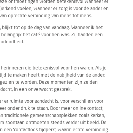
 Deze ontmoetingen worden betekenisvol wanneer er
)erkend voelen, wanneer er zorg is voor de ander en
s van oprechte verbinding van mens tot mens.
blijkt tot op de dag van vandaag. Wanneer ik het
belangrijk het café voor hen was. Zij hadden een
oudendheid.
rinneren die betekenisvol voor hen waren. Als je
ltijd te maken heeft met de nabijheid van de ander:
l gezien te worden. Deze momenten zijn zelden
andacht, in een onverwacht gesprek.
er ruimte voor aandacht is, voor verschil en voor
meer onder druk te staan. Door meer online contact,
n traditionele gemeenschapsplekken zoals kerken,
om spontaan ontmoeten steeds verder uit beeld. De
 een ‘contactloos tijdperk’, waarin echte verbinding