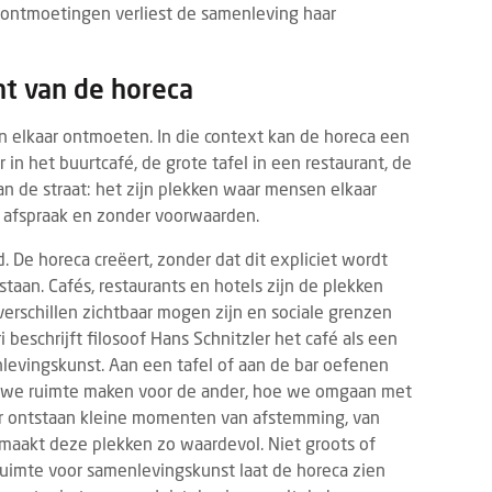
 ontmoetingen verliest de samenleving haar
ht van de horeca
 elkaar ontmoeten. In die context kan de horeca een
 in het buurtcafé, de grote tafel in een restaurant, de
an de straat: het zijn plekken waar mensen elkaar
 afspraak en zonder voorwaarden.
TS
PRODUCTNIEUWS
FOOD
DRINKS
6 AUGUSTUS 2026
3 AUGUSTUS 2
id. De horeca creëert, zonder dat dit expliciet wordt
vrij Rotterdam 2026: laatste
Dudok Rotterdam introd
aan. Cafés, restaurants en hotels zijn de plekken
dupdates en must-sees
Breakfast
rschillen zichtbaar mogen zijn en sociale grenzen
21 tot en met 23 september 2026
De dag begint voortaan w
 beschrijft filosoof Hans Schnitzler het café als een
 de 13e editie van Gastvrij Rotterdam
Dudok. Met de introduct
levingskunst. Aan een tafel of aan de bar oefenen
s in Rotterdam Ahoy. Het is dé
Breakfast geeft Dudok R
 we ruimte maken voor de ander, hoe we omgaan met
avakbeurs voor ambitieu...
eigentijdse invulling aan e
ier ontstaan kleine momenten van afstemming, van
 maakt deze plekken zo waardevol. Niet groots of
nruimte voor samenlevingskunst laat de horeca zien