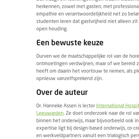
herkennen, zowel met gasten, met professionals
empathie en verantwoordelijkheid net zo belang
studenten leren dat gastvrijheid niet alleen zi
open houding.
Een bewuste keuze
Durven we de maatschappelijke rol van de horec
ontmoetingen verdwijnen, maar of we bereid zi
heeft om daarin het voortouw te nemen, als pl
opnieuw vanzelfsprekend zijn.
Over de auteur
BRANDED CONTENT
EVENTS
BRAN
28 JULI 2025
Thematische paviljoens op Gastvrij
Insc
Dr. Hanneke Assen is lector
International Hospi
Rotterdam belichten horecatrends
geop
Leeuwarden
. Ze doet onderzoek naar de rol va
binnen het onderwijs, maar bijvoorbeeld ook in
Tijdens Gastvrij Rotterdam, van 22 tot en
De in
expertise ligt bij design-based onderwijs, co-
met 24 september 2025, vormen de
2027
en werkveldpartners vanuit een trialogisch per
themapaviljoens opnieuw een
bedri