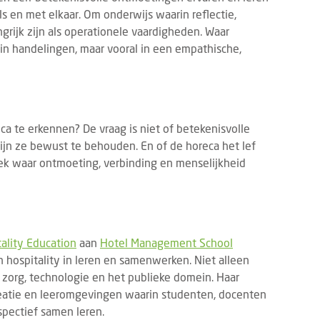
 en met elkaar. Om onderwijs waarin reflectie,
rijk zijn als operationele vaardigheden. Waar
t in handelingen, maar vooral in een empathische,
a te erkennen? De vraag is niet of betekenisvolle
jn ze bewust te behouden. En of de horeca het lef
ek waar ontmoeting, verbinding en menselijkheid
DED CONTENT
EVENTS
BRANDED CONTENT
SPOTLIGH
22 JULI 2026
4 MAART 2026
hrijving Horecava Awards 2027
tality Education
aan
Hotel Management School
Wat Temper-platformdat
end
n hospitality in leren en samenwerken. Niet alleen
gen Z en flexibele perso
 zorg, technologie en het publieke domein. Haar
schrijving voor de Horecava Awards
2026
creatie en leeromgevingen waarin studenten, docenten
 is geopend. Vanaf vandaag kunnen
Er gaan veel verhalen ron
spectief samen leren.
jven, startups en ondernemers uit de