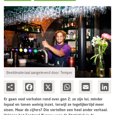
Columns
Groots ondernemen
Beeldmateriaal aangeleverd door: Temper
Share
Facebook
X
WhatsApp
Email
Lin
Er gaan veel verhalen rond over gen Z: ze zijn lui, minder
loyaal en tonen weinig inzet, terwijl ze tegelijkertijd meer
eisen. Maar de cijfers? Die vertellen een heel ander verhaal.