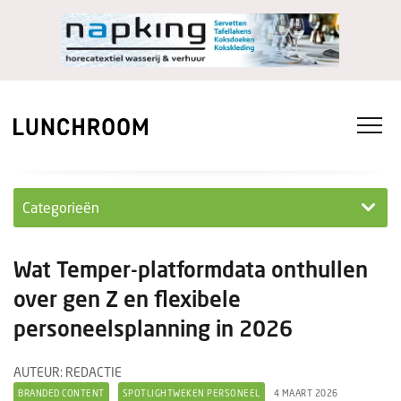
Categorieën
Personeel
Wat Temper-platformdata onthullen
Ondernemen in...
over gen Z en flexibele
personeelsplanning in 2026
Ondernemen
Nieuwe lunchrooms
AUTEUR: REDACTIE
BRANDED CONTENT
SPOTLIGHTWEKEN PERSONEEL
4 MAART 2026