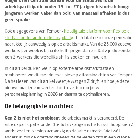
Volgens het Centraal Bureau voor de Statistiek is de
arbeidsparticipatie onder 15- tot 27-jarigen historisch hoog:
jongeren werken vaker dan ooit, van massaal afhaken is dus
geen sprake.
Ook uit gegevens van Temper –
het digitale platform voor flexibele
shifts in onder andere de hospitality
– blijkt dat de nieuwe generatie
nadrukkelijk aanwezig is op de arbeidsmarkt. Van de 25.000 actieve
werkers per week is bijna de helft jonger dan 25. Dat zijn duizenden
gen Z-werkers die wekelijks shifts zoeken en invullen.
In dit artikel duiken we in op externe arbeidsmarktdata en
combineren we dit met de exclusieve platforminzichten van Temper.
Na het lezen van dit artikel weet je wat gen Z drijft, en hoe je deze
nieuwe manier van werken kunt inzetten om jouw
personeelsplanning in 2026 en daarna te optimaliseren.
De belangrijkste inzichten:
Gen Z is niet het probleem;
de arbeidsmarkt is veranderd.
De
arbeidsparticipatie onder 15- tot 27-jarigen is historisch hoog. Gen Z
werkt veel en is volop aanwezig op de arbeidsmarkt. Wat wél
anders is, zijn de omstandigheden: ze bewegen zich in een krappe,