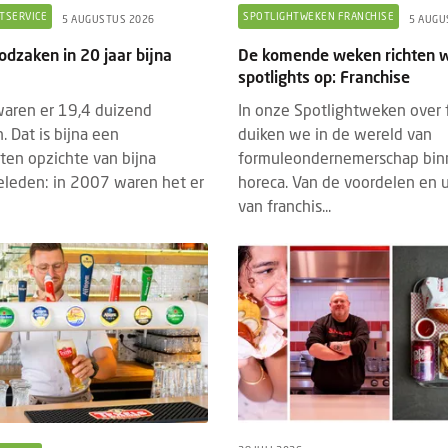
TSERVICE
SPOTLIGHTWEKEN FRANCHISE
5 AUGUSTUS 2026
5 AUGU
odzaken in 20 jaar bijna
De komende weken richten w
spotlights op: Franchise
aren er 19,4 duizend
In onze Spotlightweken over 
. Dat is bijna een
duiken we in de wereld van
ten opzichte van bijna
formuleondernemerschap bin
geleden: in 2007 waren het er
horeca. Van de voordelen en 
van franchis...
DED CONTENT
EVENTS
BRANDED CONTENT
SPOTLIGH
22 JULI 2026
4 MAART 2026
hrijving Horecava Awards 2027
Wat Temper-platformdat
end
gen Z en flexibele perso
schrijving voor de Horecava Awards
2026
 is geopend. Vanaf vandaag kunnen
Er gaan veel verhalen ron
jven, startups en ondernemers uit de
zijn lui, minder loyaal en
ervicebranche hun meest i...