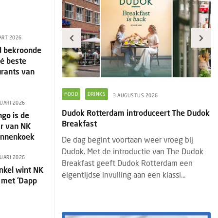
ART 2026
d bekroonde
dé beste
urants van
ECONOMIE
FASTSERVICE
F
026
5 AUGUSTUS 2026
NUARI 2026
uceert The Dudok
Aantal fastfoodzaken in 20 jaar bijna
Pr
go is de
verdubbeld
g
ar van NK
annenkoek
eer vroeg bij
Begin 2026 waren er 19,4 duizend
He
ie van The Dudok
fastfoodzaken. Dat is bijna een
st
NUARI 2026
otterdam een
verdubbeling ten opzichte van bijna
(b
nkel wint NK
en klassi...
twintig jaar geleden: in 2007 waren het er
Ve
 met ‘Dapp
10,3 d...