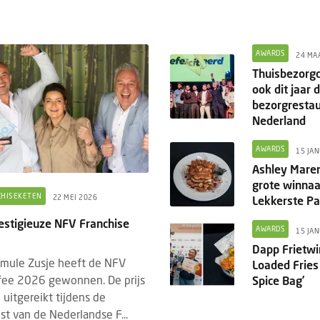
AWARDS
24 MA
Thuisbezorg
ook dit jaar 
bezorgresta
Nederland
TS
PRODUCTNIEUWS
FOOD
DRINKS
7 AUGUSTUS 2026
3 AUGUSTUS 2
AWARDS
15 JA
vrij Rotterdam 2026: laatste
Dudok Rotterdam introd
Ashley Maren
dupdates en must-sees
Breakfast
grote winna
CHISEKETEN
22 MEI 2026
Lekkerste P
21 tot en met 23 september 2026
De dag begint voortaan w
 de 13e editie van Gastvrij Rotterdam
Dudok. Met de introduct
restigieuze NFV Franchise
AWARDS
15 JA
s in Rotterdam Ahoy. Het is dé
Breakfast geeft Dudok R
Dapp Frietwi
avakbeurs voor ambitieu...
eigentijdse invulling aan e
rmule Zusje heeft de NFV
Loaded Fries
ofee 2026 gewonnen. De prijs
Spice Bag’
 uitgereikt tijdens de
st van de Nederlandse F...