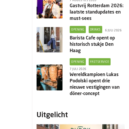
7 AUGUSTUS 2026
Gastvrij Rotterdam 2026:
laatste standupdates en
must-sees
OPENING
DRINKS
6 JULI 2026
Barista Cafe opent op
historisch stukje Den
Haag
OPENING
FASTSERVICE
7 JULI 2026
Wereldkampioen Lukas
Podolski opent drie
nieuwe vestigingen van
döner-concept
Uitgelicht