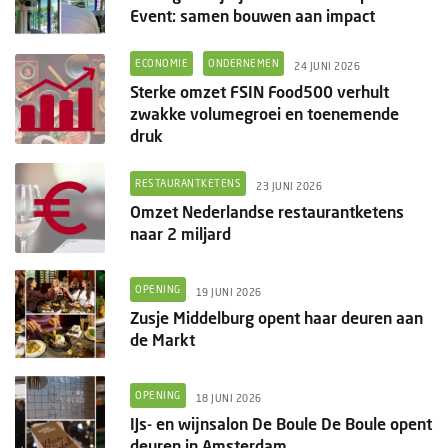
Event: samen bouwen aan impact
ECONOMIE
ONDERNEMEN
24 JUNI 2026
Sterke omzet FSIN Food500 verhult
zwakke volumegroei en toenemende
druk
RESTAURANTKETENS
23 JUNI 2026
Omzet Nederlandse restaurantketens
naar 2 miljard
OPENING
19 JUNI 2026
Zusje Middelburg opent haar deuren aan
de Markt
OPENING
18 JUNI 2026
IJs- en wijnsalon De Boule De Boule opent
deuren in Amsterdam