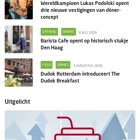
Wereldkampioen Lukas Podolski opent
drie nieuwe vestigingen van döner-
concept
OPENING
DRINKS
6 JULI 2026
Barista Cafe opent op historisch stukje
Den Haag
FOOD
DRINKS
3 AUGUSTUS 2026
Dudok Rotterdam introduceert The
Dudok Breakfast
Uitgelicht