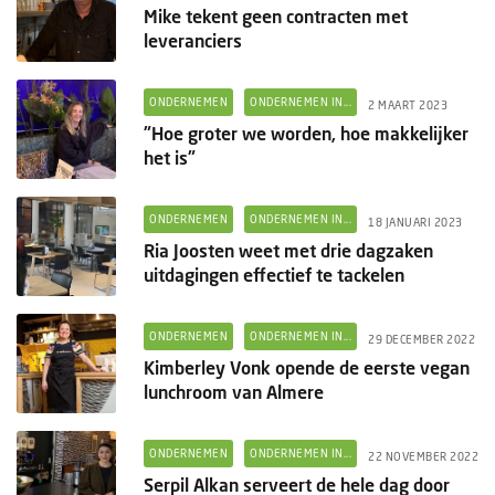
Mike tekent geen contracten met
leveranciers
ONDERNEMEN
ONDERNEMEN IN...
2 MAART 2023
"Hoe groter we worden, hoe makkelijker
het is"
ONDERNEMEN
ONDERNEMEN IN...
18 JANUARI 2023
Ria Joosten weet met drie dagzaken
uitdagingen effectief te tackelen
ONDERNEMEN
ONDERNEMEN IN...
29 DECEMBER 2022
Kimberley Vonk opende de eerste vegan
lunchroom van Almere
ONDERNEMEN
ONDERNEMEN IN...
22 NOVEMBER 2022
Serpil Alkan serveert de hele dag door