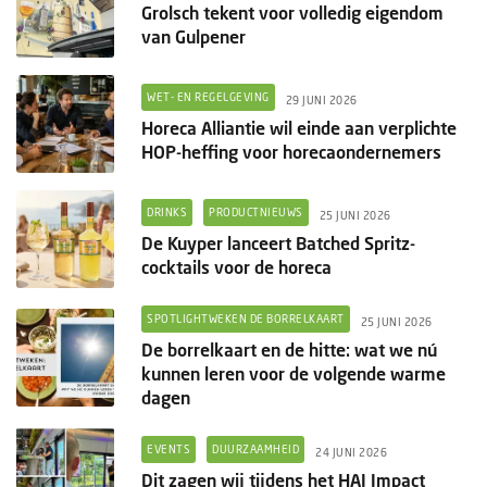
Grolsch tekent voor volledig eigendom
van Gulpener
WET- EN REGELGEVING
29 JUNI 2026
Horeca Alliantie wil einde aan verplichte
HOP-heffing voor horecaondernemers
DRINKS
PRODUCTNIEUWS
25 JUNI 2026
De Kuyper lanceert Batched Spritz-
cocktails voor de horeca
SPOTLIGHTWEKEN DE BORRELKAART
25 JUNI 2026
De borrelkaart en de hitte: wat we nú
kunnen leren voor de volgende warme
dagen
EVENTS
DUURZAAMHEID
24 JUNI 2026
Dit zagen wij tijdens het HAI Impact