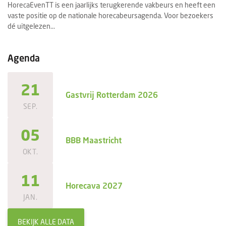
HorecaEvenTT is een jaarlijks terugkerende vakbeurs en heeft een
Ee
vaste positie op de nationale horecabeursagenda. Voor bezoekers
se
dé uitgelezen...
ee
Agenda
21
Gastvrij Rotterdam 2026
SEP.
05
BBB Maastricht
OKT.
11
Horecava 2027
JAN.
BEKIJK ALLE DATA