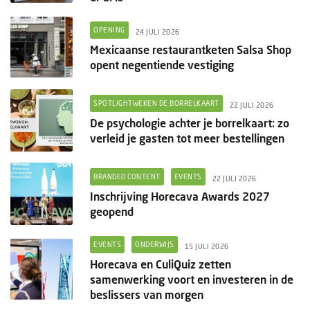
OPENING
24 JULI 2026
Mexicaanse restaurantketen Salsa Shop
opent negentiende vestiging
SPOTLIGHTWEKEN DE BORRELKAART
22 JULI 2026
De psychologie achter je borrelkaart: zo
verleid je gasten tot meer bestellingen
BRANDED CONTENT
EVENTS
22 JULI 2026
Inschrijving Horecava Awards 2027
geopend
EVENTS
ONDERWIJS
15 JULI 2026
Horecava en CuliQuiz zetten
samenwerking voort en investeren in de
beslissers van morgen