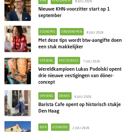
KHN
PERSONALIA
8 JULI 2026
Nieuwe KHN-voorzitter start op 1
september
ECONOMIE
ONDERNEMEN
8 JULI 2026
Met deze tips wordt btw-aangifte doen
een stuk makkelijker
OPENING
FASTSERVICE
7 JULI 2026
Wereldkampioen Lukas Podolski opent
drie nieuwe vestigingen van döner-
concept
OPENING
DRINKS
6 JULI 2026
Barista Cafe opent op historisch stukje
Den Haag
BIER
ECONOMIE
2 JULI 2026