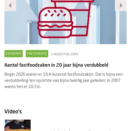
ECONOMIE
FASTSERVICE
F
5 AUGUSTUS 2026
Aantal fastfoodzaken in 20 jaar bijna verdubbeld
Pr
f
Begin 2026 waren er 19,4 duizend fastfoodzaken. Dat is bijna een
e
verdubbeling ten opzichte van bijna twintig jaar geleden: in 2007
He
waren het er 10,3 d...
aa
Pr
Video's