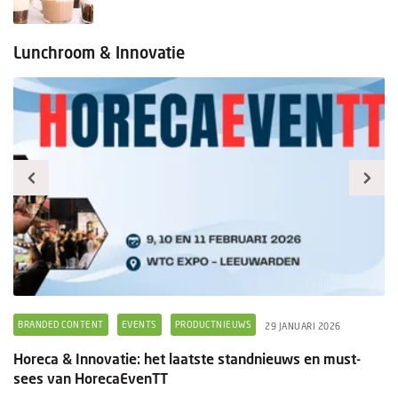
Lunchroom & Innovatie
BRANDED CONTENT
EVENTS
PRODUCTNIEUWS
B
29 JANUARI 2026
Horeca & Innovatie: het laatste standnieuws en must-
Ee
sees van HorecaEvenTT
s