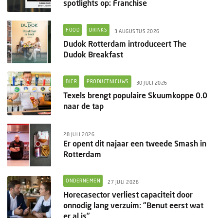
spotlights op: Franchise
FOOD
DRINKS
3 AUGUSTUS 2026
Dudok Rotterdam introduceert The
Dudok Breakfast
BIER
PRODUCTNIEUWS
30 JULI 2026
Texels brengt populaire Skuumkoppe 0.0
naar de tap
28 JULI 2026
Er opent dit najaar een tweede Smash in
Rotterdam
ONDERNEMEN
27 JULI 2026
Horecasector verliest capaciteit door
onnodig lang verzuim: “Benut eerst wat
er al is”