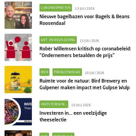
LUNCHROOMKETEN
13 JULI 2026
Nieuwe bagelbazen voor Bagels & Beans
Roosendaal
WET- EN REGELGEVING
13 JULI 2026
Robèr Willemsen kritisch op coronabeleid:
“Ondernemers betaalden de prijs”
BIER
PRODUCTNIEUWS
10 JULI 2026
Ruimte voor de natuur: Bird Brewery en
Gulpener maken impact met Gulpse Wulp
INVESTEREN IN...
10 JULI 2026
Investeren in... een veelzijdige
theeselectie