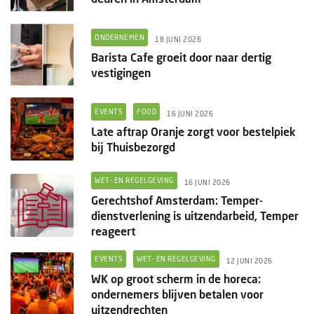
ONDERNEMEN
18 JUNI 2026
Barista Cafe groeit door naar dertig
vestigingen
EVENTS
FOOD
16 JUNI 2026
Late aftrap Oranje zorgt voor bestelpiek
bij Thuisbezorgd
WET- EN REGELGEVING
16 JUNI 2026
Gerechtshof Amsterdam: Temper-
dienstverlening is uitzendarbeid, Temper
reageert
EVENTS
WET- EN REGELGEVING
12 JUNI 2026
WK op groot scherm in de horeca:
ondernemers blijven betalen voor
uitzendrechten