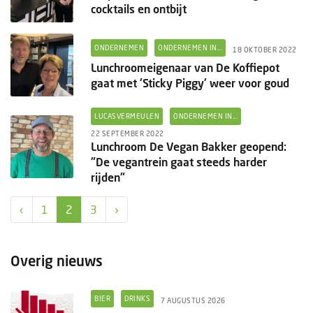
cocktails en ontbijt
ONDERNEMEN
ONDERNEMEN IN...
18 OKTOBER 2022
Lunchroomeigenaar van De Koffiepot
gaat met 'Sticky Piggy' weer voor goud
LUCASVERMEULEN
ONDERNEMEN IN...
22 SEPTEMBER 2022
Lunchroom De Vegan Bakker geopend:
"De vegantrein gaat steeds harder
rijden"
‹
1
2
3
›
Overig nieuws
BIER
DRINKS
7 AUGUSTUS 2026