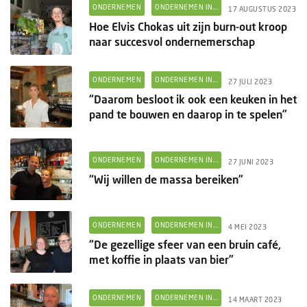
Columns
ONDERNEMEN
ONDERNEMEN IN...
17 AUGUSTUS 2023
Hoe Elvis Chokas uit zijn burn-out kroop
Groots ondernemen
naar succesvol ondernemerschap
ONDERNEMEN
ONDERNEMEN IN...
27 JULI 2023
“Daarom besloot ik ook een keuken in het
pand te bouwen en daarop in te spelen”
ONDERNEMEN
ONDERNEMEN IN...
27 JUNI 2023
“Wij willen de massa bereiken”
ONDERNEMEN
ONDERNEMEN IN...
4 MEI 2023
“De gezellige sfeer van een bruin café,
met koffie in plaats van bier”
ONDERNEMEN
ONDERNEMEN IN...
14 MAART 2023