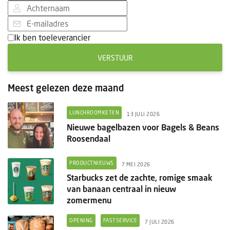
Ik ben toeleverancier
VERSTUUR
Meest gelezen deze maand
LUNCHROOMKETEN
13 JULI 2026
Nieuwe bagelbazen voor Bagels & Beans
Roosendaal
PRODUCTNIEUWS
7 MEI 2026
Starbucks zet de zachte, romige smaak
van banaan centraal in nieuw
zomermenu
OPENING
FASTSERVICE
7 JULI 2026