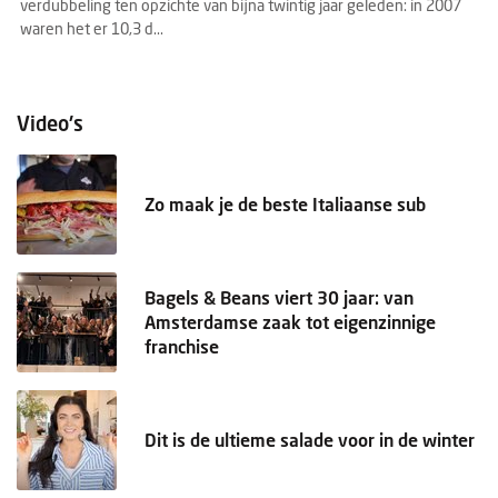
e
verdubbeling ten opzichte van bijna twintig jaar geleden: in 2007
He
waren het er 10,3 d...
aa
Pr
Video's
Zo maak je de beste Italiaanse sub
Bagels & Beans viert 30 jaar: van
Amsterdamse zaak tot eigenzinnige
franchise
Dit is de ultieme salade voor in de winter