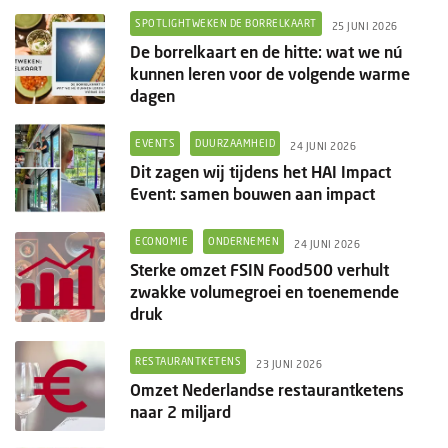
SPOTLIGHTWEKEN DE BORRELKAART
25 JUNI 2026
De borrelkaart en de hitte: wat we nú
kunnen leren voor de volgende warme
dagen
EVENTS
DUURZAAMHEID
24 JUNI 2026
Dit zagen wij tijdens het HAI Impact
Event: samen bouwen aan impact
ECONOMIE
ONDERNEMEN
24 JUNI 2026
Sterke omzet FSIN Food500 verhult
zwakke volumegroei en toenemende
druk
RESTAURANTKETENS
23 JUNI 2026
Omzet Nederlandse restaurantketens
naar 2 miljard