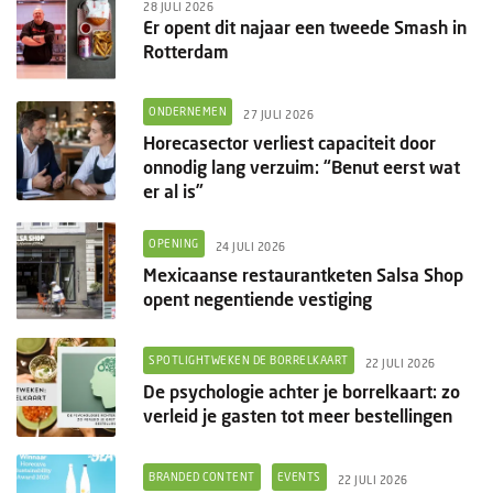
28 JULI 2026
Er opent dit najaar een tweede Smash in
Rotterdam
ONDERNEMEN
27 JULI 2026
Horecasector verliest capaciteit door
onnodig lang verzuim: “Benut eerst wat
er al is”
OPENING
24 JULI 2026
Mexicaanse restaurantketen Salsa Shop
opent negentiende vestiging
SPOTLIGHTWEKEN DE BORRELKAART
22 JULI 2026
De psychologie achter je borrelkaart: zo
verleid je gasten tot meer bestellingen
BRANDED CONTENT
EVENTS
22 JULI 2026