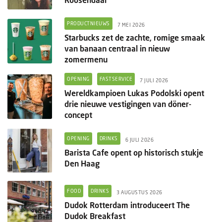
PRODUCTNIEUWS
7 MEI 2026
Starbucks zet de zachte, romige smaak
van banaan centraal in nieuw
zomermenu
OPENING
FASTSERVICE
7 JULI 2026
Wereldkampioen Lukas Podolski opent
drie nieuwe vestigingen van döner-
concept
OPENING
DRINKS
6 JULI 2026
Barista Cafe opent op historisch stukje
Den Haag
FOOD
DRINKS
3 AUGUSTUS 2026
Dudok Rotterdam introduceert The
Dudok Breakfast