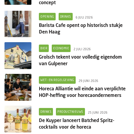
concept
OPENING
DRINKS
6 JULI 2026
Barista Cafe opent op historisch stukje
Den Haag
BIER
ECONOMIE
2 JULI 2026
Grolsch tekent voor volledig eigendom
van Gulpener
WET- EN REGELGEVING
29 JUNI 2026
Horeca Alliantie wil einde aan verplichte
HOP-heffing voor horecaondernemers
DRINKS
PRODUCTNIEUWS
25 JUNI 2026
De Kuyper lanceert Batched Spritz-
cocktails voor de horeca