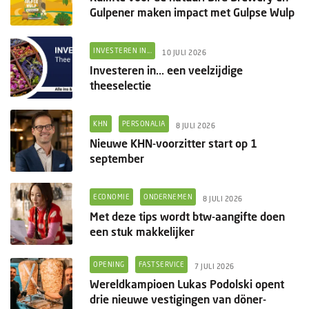
Gulpener maken impact met Gulpse Wulp
INVESTEREN IN...
10 JULI 2026
Investeren in... een veelzijdige
theeselectie
KHN
PERSONALIA
8 JULI 2026
Nieuwe KHN-voorzitter start op 1
september
ECONOMIE
ONDERNEMEN
8 JULI 2026
Met deze tips wordt btw-aangifte doen
een stuk makkelijker
OPENING
FASTSERVICE
7 JULI 2026
Wereldkampioen Lukas Podolski opent
drie nieuwe vestigingen van döner-