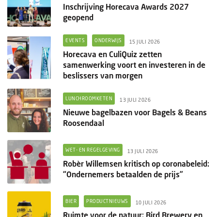
Inschrijving Horecava Awards 2027
geopend
EVENTS
ONDERWIJS
15 JULI 2026
Horecava en CuliQuiz zetten
samenwerking voort en investeren in de
beslissers van morgen
LUNCHROOMKETEN
13 JULI 2026
Nieuwe bagelbazen voor Bagels & Beans
Roosendaal
WET- EN REGELGEVING
13 JULI 2026
Robèr Willemsen kritisch op coronabeleid:
“Ondernemers betaalden de prijs”
BIER
PRODUCTNIEUWS
10 JULI 2026
Ruimte voor de natuur: Bird Brewery en