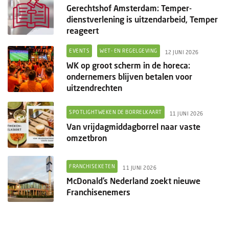
Gerechtshof Amsterdam: Temper-
dienstverlening is uitzendarbeid, Temper
reageert
EVENTS
WET- EN REGELGEVING
12 JUNI 2026
WK op groot scherm in de horeca:
ondernemers blijven betalen voor
uitzendrechten
SPOTLIGHTWEKEN DE BORRELKAART
11 JUNI 2026
Van vrijdagmiddagborrel naar vaste
omzetbron
FRANCHISEKETEN
11 JUNI 2026
McDonald’s Nederland zoekt nieuwe
Franchisenemers