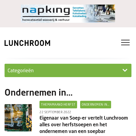
Categorieën
Personeel
Ondernemen in...
Ondernemen in...
THEMAMAAND HERFST
ONDERNEMEN IN...
Ondernemen
22 SEPTEMBER 2022
Eigenaar van Soep-er vertelt Lunchroom
alles over herfstsoepen en het
Nieuwe lunchrooms
ondernemen van een soepbar