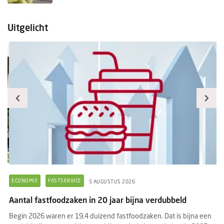
Uitgelicht
ECONOMIE
FASTSERVICE
F
5 AUGUSTUS 2026
Aantal fastfoodzaken in 20 jaar bijna verdubbeld
Pr
f
Begin 2026 waren er 19,4 duizend fastfoodzaken. Dat is bijna een