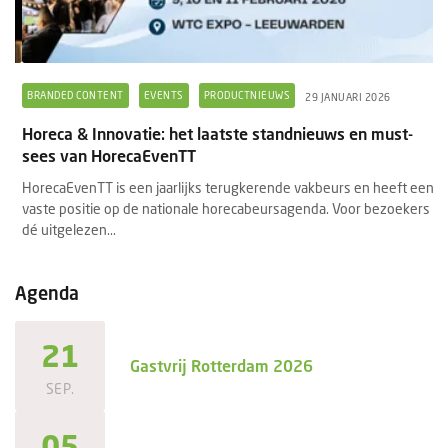
BRANDED CONTENT
EVENTS
PRODUCTNIEUWS
B
29 JANUARI 2026
Horeca & Innovatie: het laatste standnieuws en must-
Ee
sees van HorecaEvenTT
s
HorecaEvenTT is een jaarlijks terugkerende vakbeurs en heeft een
Ee
vaste positie op de nationale horecabeursagenda. Voor bezoekers
se
dé uitgelezen...
ee
Agenda
21
Gastvrij Rotterdam 2026
SEP.
05