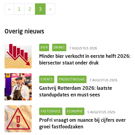
Columns
‹
1
2
3
›
Groots ondernemen
Overig nieuws
BIER
DRINKS
7 AUGUSTUS 2026
Minder bier verkocht in eerste helft 2026:
biersector staat onder druk
EVENTS
PRODUCTNIEUWS
7 AUGUSTUS 2026
Gastvrij Rotterdam 2026: laatste
standupdates en must-sees
FASTSERVICE
ECONOMIE
5 AUGUSTUS 2026
ProFri vraagt om nuance bij cijfers over
groei fastfoodzaken