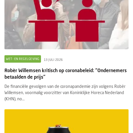
WET- EN REGELGEVING
13 JULI 2026
Robèr Willemsen kritisch op coronabeleid: “Ondernemers
betaalden de prijs”
De financiële gevolgen van de coronapandemie zijn volgens Robèr
Willemsen, voormalig voorzitter van Koninklijke Horeca Nederland
(KHN), no...