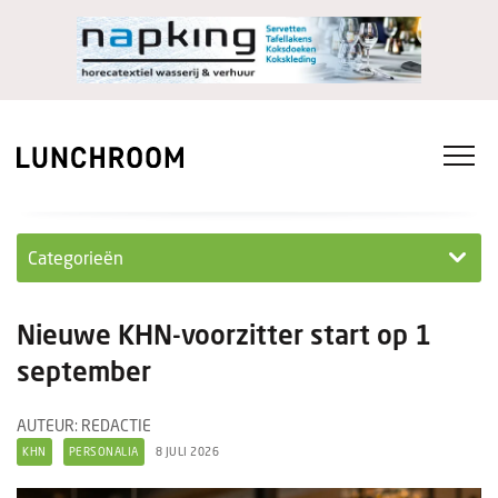
Categorieën
Personeel
Nieuwe KHN-voorzitter start op 1
Ondernemen in...
september
Ondernemen
AUTEUR: REDACTIE
KHN
PERSONALIA
8 JULI 2026
Nieuwe lunchrooms