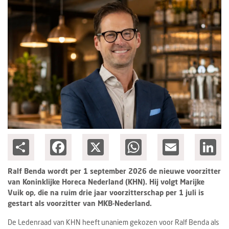
Columns
Groots ondernemen
Share
Facebook
X
WhatsApp
Email
Lin
Ralf Benda wordt per 1 september 2026 de nieuwe voorzitter
van Koninklijke Horeca Nederland (KHN). Hij volgt Marijke
Vuik op, die na ruim drie jaar voorzitterschap per 1 juli is
gestart als voorzitter van MKB-Nederland.
De Ledenraad van KHN heeft unaniem gekozen voor Ralf Benda als