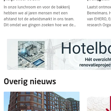
In onze lunchroom en voor de bakkerij
Laatst ontmoe
hebben we al jaren mensen met een
Bemelmans. Hi
afstand tot de arbeidsmarkt in ons team.
van EHERO, E
Dit omdat we gingen zoeken hoe we de...
research Orga
BRANDED CONTENT
EVENTS
BRAN
28 JULI 2025
Overig nieuws
Thematische paviljoens op Gastvrij
Insc
Rotterdam belichten horecatrends
geop
Tijdens Gastvrij Rotterdam, van 22 tot en
De in
met 24 september 2025, vormen de
2027
themapaviljoens opnieuw een
bedri
onderscheidend onderdeel van de
foods