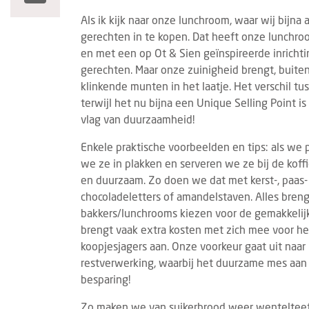
Als ik kijk naar onze lunchroom, waar wij bijna a
gerechten in te kopen. Dat heeft onze lunchroo
en met een op Ot & Sien geïnspireerde inrichti
gerechten. Maar onze zuinigheid brengt, buit
klinkende munten in het laatje. Het verschil t
terwijl het nu bijna een Unique Selling Point i
vlag van duurzaamheid!
Enkele praktische voorbeelden en tips: als we
we ze in plakken en serveren we ze bij de koffie
en duurzaam. Zo doen we dat met kerst-, paas-
chocoladeletters of amandelstaven. Alles breng
bakkers/lunchrooms kiezen voor de gemakkelij
brengt vaak extra kosten met zich mee voor het
koopjesjagers aan. Onze voorkeur gaat uit naa
restverwerking, waarbij het duurzame mes aan 
besparing!
Zo maken we van suikerbrood weer wentelteefje