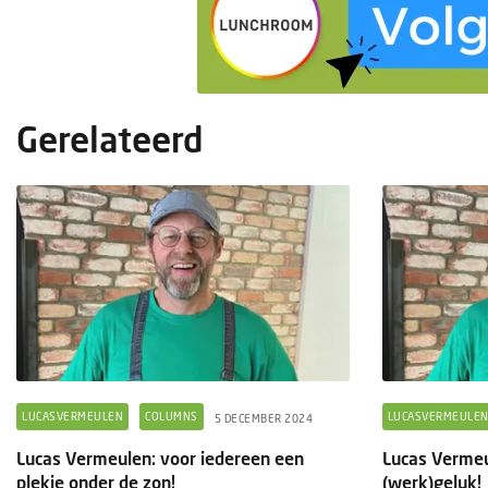
Gerelateerd
LUCASVERMEULEN
COLUMNS
LUCASVERMEULE
5 DECEMBER 2024
Lucas Vermeulen: voor iedereen een
Lucas Vermeu
plekje onder de zon!
(werk)geluk!