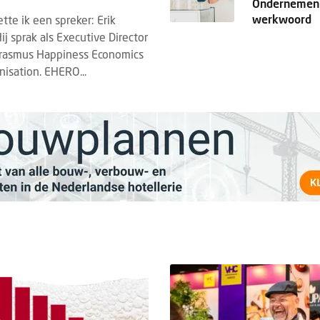
Ondernemen 
werkwoord
tte ik een spreker: Erik
j sprak als Executive Director
rasmus Happiness Economics
nisation. EHERO...
DED CONTENT
EVENTS
BRANDED CONTENT
SPOTLIGH
22 JULI 2026
4 MAART 2026
hrijving Horecava Awards 2027
Wat Temper-platformdat
end
gen Z en flexibele perso
schrijving voor de Horecava Awards
2026
 is geopend. Vanaf vandaag kunnen
Er gaan veel verhalen ron
jven, startups en ondernemers uit de
zijn lui, minder loyaal en
ervicebranche hun meest i...