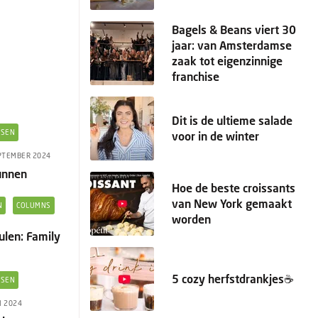
Bagels & Beans viert 30
jaar: van Amsterdamse
zaak tot eigenzinnige
franchise
Dit is de ultieme salade
KSEN
voor in de winter
PTEMBER 2024
unnen
Hoe de beste croissants
van New York gemaakt
N
COLUMNS
worden
len: Family
5 cozy herfstdrankjes☕️
KSEN
I 2024