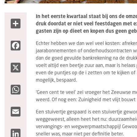
In het eerste kwartaal staat bij ons de omz
Share
druk doordat er niet veel feestdagen met ex
gasten zijn op dieet en kopen dus geen geb
Facebook
Echter hebben we dan wel veel kosten: afreken
jaarabonnementen of onderhoudscontracten waar
dan de goed gevulde bankrekening na de drukk
X
voelt altijd een beetje zuur aan, maar is helaa
even de puntjes op de i zetten om te kijken of
mogelijk, bespaard.
WhatsApp
‘Geen cent te veel’ zei vroeger het Zeeuwse meis
weerd. Of nog een: Zuinigheid met vlijt bouwt 
Email
Een stuivertje gespaard is een stuivertje gewon
weggeweest, alleen heet het nu: duurzaamheid
vervangings- en wegwerpmaatschappij! Gewoon
LinkedIn
sneller was, maar niet per definitie beter.