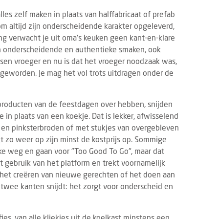
lles zelf maken in plaats van halffabricaat of prefab
m altijd zijn onderscheidende karakter opgeleverd,
ng verwacht je uit oma's keuken geen kant-en-klare
en onderscheidende en authentieke smaken, ook
ussen vroeger en nu is dat het vroeger noodzaak was,
s geworden. Je mag het vol trots uitdragen onder de
 producten van de feestdagen over hebben, snijden
 in plaats van een koekje. Dat is lekker, afwisselend
 en pinksterbroden of met stukjes van overgebleven
t zo weer op zijn minst de kostprijs op. Sommige
ke weg en gaan voor "Too Good To Go", maar dat
 gebruik van het platform en trekt voornamelijk
r het creëren van nieuwe gerechten of het doen aan
twee kanten snijdt: het zorgt voor onderscheid en
s, van alle kliekjes uit de koelkast minstens een