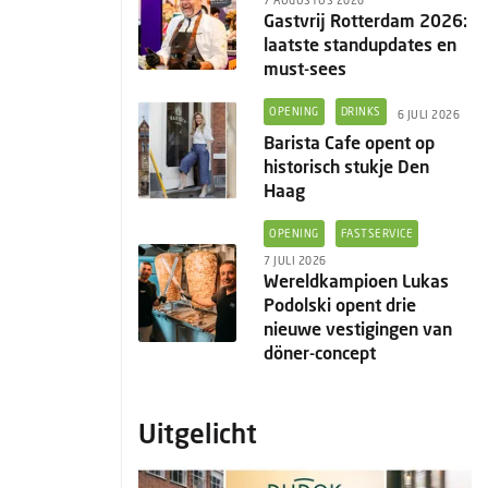
7 AUGUSTUS 2026
Gastvrij Rotterdam 2026:
laatste standupdates en
must-sees
OPENING
DRINKS
6 JULI 2026
Barista Cafe opent op
historisch stukje Den
Haag
OPENING
FASTSERVICE
7 JULI 2026
Wereldkampioen Lukas
Podolski opent drie
nieuwe vestigingen van
döner-concept
Uitgelicht