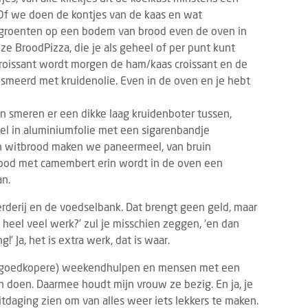
Of we doen de kontjes van de kaas en wat
groenten op een bodem van brood even de oven in
e BroodPizza, die je als geheel of per punt kunt
roissant wordt morgen de ham/kaas croissant en de
meerd met kruidenolie. Even in de oven en je hebt
n smeren er een dikke laag kruidenboter tussen,
el in aluminiumfolie met een sigarenbandje
TS
PRODUCTNIEUWS
FOOD
DRINKS
7 AUGUSTUS 2026
3 AUGUSTUS 2
n witbrood maken we paneermeel, van bruin
vrij Rotterdam 2026: laatste
Dudok Rotterdam introd
rood met camembert erin wordt in de oven een
dupdates en must-sees
Breakfast
an.
21 tot en met 23 september 2026
De dag begint voortaan w
oerderij en de voedselbank. Dat brengt geen geld, maar
 de 13e editie van Gastvrij Rotterdam
Dudok. Met de introduct
 heel veel werk?’ zul je misschien zeggen, ‘en dan
s in Rotterdam Ahoy. Het is dé
Breakfast geeft Dudok R
 Ja, het is extra werk, dat is waar.
avakbeurs voor ambitieu...
eigentijdse invulling aan e
, de (goedkopere) weekendhulpen en mensen met een
 doen. Daarmee houdt mijn vrouw ze bezig. En ja, je
itdaging zien om van alles weer iets lekkers te maken.