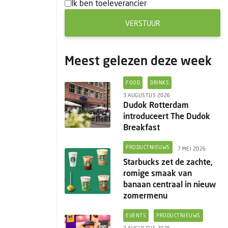
Ik ben toeleverancier
VERSTUUR
Meest gelezen deze week
FOOD
DRINKS
3 AUGUSTUS 2026
Dudok Rotterdam
introduceert The Dudok
Breakfast
PRODUCTNIEUWS
7 MEI 2026
Starbucks zet de zachte,
romige smaak van
banaan centraal in nieuw
zomermenu
EVENTS
PRODUCTNIEUWS