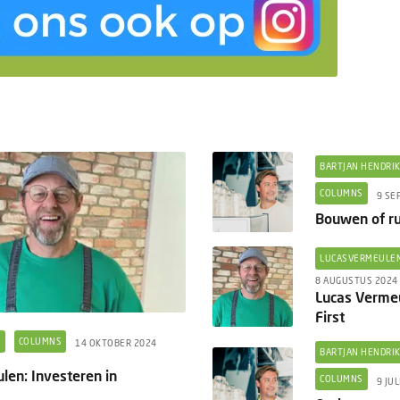
BARTJAN HENDRI
COLUMNS
9 SE
Bouwen of r
LUCASVERMEULE
8 AUGUSTUS 2024
Lucas Vermeu
First
N
COLUMNS
14 OKTOBER 2024
BARTJAN HENDRI
len: Investeren in
COLUMNS
9 JUL