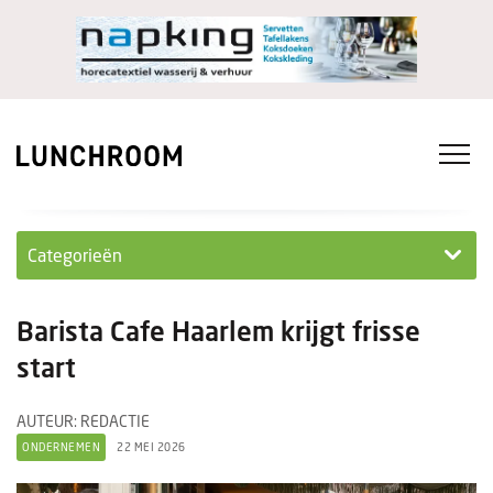
Categorieën
Personeel
Barista Cafe Haarlem krijgt frisse
Ondernemen in...
start
Ondernemen
AUTEUR: REDACTIE
ONDERNEMEN
22 MEI 2026
Nieuwe lunchrooms