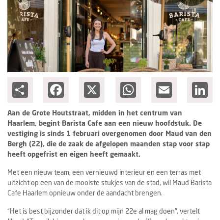
Columns
Groots ondernemen
Share
Facebook
X
WhatsApp
Email
Lin
Aan de Grote Houtstraat, midden in het centrum van
Haarlem, begint Barista Cafe aan een nieuw hoofdstuk. De
vestiging is sinds 1 februari overgenomen door Maud van den
Bergh (22), die de zaak de afgelopen maanden stap voor stap
heeft opgefrist en eigen heeft gemaakt.
Met een nieuw team, een vernieuwd interieur en een terras met
uitzicht op een van de mooiste stukjes van de stad, wil Maud Barista
Cafe Haarlem opnieuw onder de aandacht brengen.
“Het is best bijzonder dat ik dit op mijn 22e al mag doen", vertelt