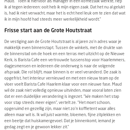
Maud. “Toen ik hiervoor als manager in een koffiezaak werkte, riep
ik al tegen iedereen: ooit heb ik mijn eigen zaak. Dat het nu al gelukt
is, had ik niet verwacht, maar het is echt heel leuk om te zien dat wat
ik in mijn hoofd had steeds meer werkelijkheid wordt."
Frisse start aan de Grote Houtstraat
De vestiging aan de Grote Houtstraat is al jaren zo’n adres waar je
makkelijk even binnenstapt. Tussen de winkels, met de drukte van
de binnenstad om de hoek en een terras met uitzicht op de Nieuwe
Kerk, is Barista Cafe een vertrouwde tussenstop voor Haarlemmers,
dagjesmensen en iedereen die onderweg is naar de volgende
afspraak. Die rol blijft, maar binnen is er veel veranderd. De zaak is
opgefrist, het interieur vernieuwd en met een nieuw team op de
vloer voelt Barista Cafe Haarlem klaar voor een nieuwe fase. Maud
wil de zaak niet volledig opnieuw uitvinden, maar vooral laten zien
dat er een duidelijke verandering is ingezet. “We maken het stap
voor stap steeds meer eigen", vertelt ze. “Het moet schoon,
opgeruimd en gezellig zijn, maar niet zo’n koffietent waar alles
alleen maar wit is. Ik wil juist warmte, bloemen, fijne zitplekken en
een beetje dat huiskamergevoel. Dat je binnenkomt, iemand je
gedag zegt en je gewoon lekker zit.”