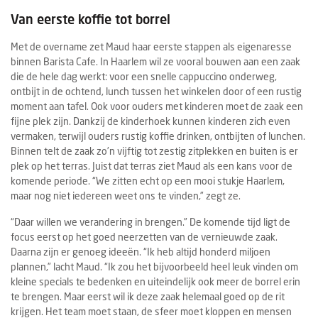
Van eerste koffie tot borrel
Met de overname zet Maud haar eerste stappen als eigenaresse
binnen Barista Cafe. In Haarlem wil ze vooral bouwen aan een zaak
die de hele dag werkt: voor een snelle cappuccino onderweg,
ontbijt in de ochtend, lunch tussen het winkelen door of een rustig
moment aan tafel. Ook voor ouders met kinderen moet de zaak een
fijne plek zijn. Dankzij de kinderhoek kunnen kinderen zich even
vermaken, terwijl ouders rustig koffie drinken, ontbijten of lunchen.
Binnen telt de zaak zo’n vijftig tot zestig zitplekken en buiten is er
plek op het terras. Juist dat terras ziet Maud als een kans voor de
komende periode. “We zitten echt op een mooi stukje Haarlem,
maar nog niet iedereen weet ons te vinden,” zegt ze.
“Daar willen we verandering in brengen.” De komende tijd ligt de
focus eerst op het goed neerzetten van de vernieuwde zaak.
Daarna zijn er genoeg ideeën. “Ik heb altijd honderd miljoen
plannen,” lacht Maud. “Ik zou het bijvoorbeeld heel leuk vinden om
kleine specials te bedenken en uiteindelijk ook meer de borrel erin
te brengen. Maar eerst wil ik deze zaak helemaal goed op de rit
krijgen. Het team moet staan, de sfeer moet kloppen en mensen