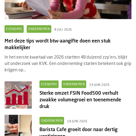
ECONOMIE
ONDERNEMEN
8 JULI 2026
Met deze tips wordt btw-aangifte doen een stuk
makkelijker
In het eerste kwartaal van 2026 startten 48 duizend zzp’ers, blijkt
uit onderzoek van KVK. Een onderneming starten betekent ook grip
krijgen op...
ECONOMIE
ONDERNEMEN
24 JUNI 2026
Sterke omzet FSIN Food500 verhult
zwakke volumegroei en toenemende
druk
ONDERNEMEN
18 JUNI 2026
Barista Cafe groeit door naar dertig
vestigingen