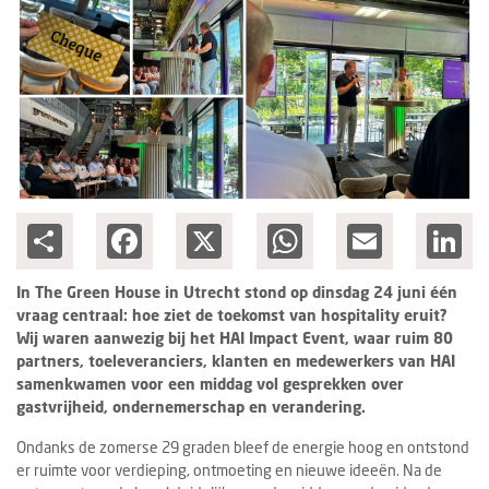
Columns
Groots ondernemen
Share
Facebook
X
WhatsApp
Email
Lin
In The Green House in Utrecht stond op dinsdag 24 juni één
vraag centraal: hoe ziet de toekomst van hospitality eruit?
Wij waren aanwezig bij het HAI Impact Event, waar ruim 80
partners, toeleveranciers, klanten en medewerkers van HAI
samenkwamen voor een middag vol gesprekken over
gastvrijheid, ondernemerschap en verandering.
Ondanks de zomerse 29 graden bleef de energie hoog en ontstond
er ruimte voor verdieping, ontmoeting en nieuwe ideeën. Na de