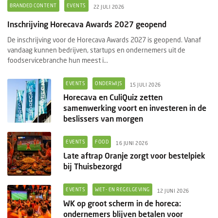
BRANDED CONTENT
EVENTS
22 JULI 2026
Inschrijving Horecava Awards 2027 geopend
De inschrijving voor de Horecava Awards 2027 is geopend. Vanaf
vandaag kunnen bedrijven, startups en ondernemers uit de
foodservicebranche hun meest i...
EVENTS
ONDERWIJS
15 JULI 2026
Horecava en CuliQuiz zetten
samenwerking voort en investeren in de
beslissers van morgen
EVENTS
FOOD
16 JUNI 2026
Late aftrap Oranje zorgt voor bestelpiek
bij Thuisbezorgd
EVENTS
WET- EN REGELGEVING
12 JUNI 2026
WK op groot scherm in de horeca:
ondernemers blijven betalen voor