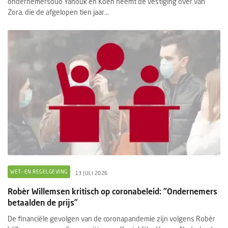
ondernemersduo Yanouk en Koen neemt de vestiging over van
Zora, die de afgelopen tien jaar...
WET- EN REGELGEVING
13 JULI 2026
Robèr Willemsen kritisch op coronabeleid: “Ondernemers
betaalden de prijs”
De financiële gevolgen van de coronapandemie zijn volgens Robèr