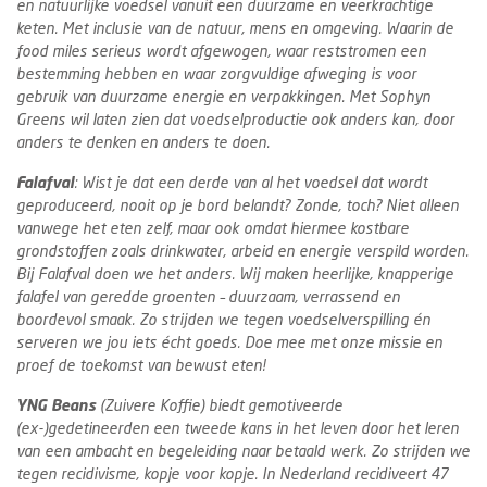
en natuurlijke voedsel vanuit een duurzame en veerkrachtige
keten. Met inclusie van de natuur, mens en omgeving. Waarin de
food miles serieus wordt afgewogen, waar reststromen een
bestemming hebben en waar zorgvuldige afweging is voor
gebruik van duurzame energie en verpakkingen. Met Sophyn
Greens wil laten zien dat voedselproductie ook anders kan, door
anders te denken en anders te doen.
Falafval
: Wist je dat een derde van al het voedsel dat wordt
geproduceerd, nooit op je bord belandt? Zonde, toch? Niet alleen
vanwege het eten zelf, maar ook omdat hiermee kostbare
grondstoffen zoals drinkwater, arbeid en energie verspild worden.
Bij Falafval doen we het anders. Wij maken heerlijke, knapperige
falafel van geredde groenten – duurzaam, verrassend en
boordevol smaak. Zo strijden we tegen voedselverspilling én
serveren we jou iets écht goeds. Doe mee met onze missie en
proef de toekomst van bewust eten!
YNG Beans
(Zuivere Koffie) biedt gemotiveerde
(ex-)gedetineerden een tweede kans in het leven door het leren
van een ambacht en begeleiding naar betaald werk. Zo strijden we
tegen recidivisme, kopje voor kopje. In Nederland recidiveert 47