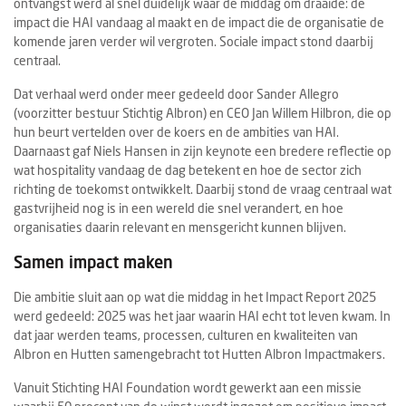
ontvangst werd al snel duidelijk waar de middag om draaide: de
impact die HAI vandaag al maakt en de impact die de organisatie de
komende jaren verder wil vergroten. Sociale impact stond daarbij
centraal.
Dat verhaal werd onder meer gedeeld door Sander Allegro
(voorzitter bestuur Stichtig Albron) en CEO Jan Willem Hilbron, die op
hun beurt vertelden over de koers en de ambities van HAI.
Daarnaast gaf Niels Hansen in zijn keynote een bredere reflectie op
wat hospitality vandaag de dag betekent en hoe de sector zich
richting de toekomst ontwikkelt. Daarbij stond de vraag centraal wat
gastvrijheid nog is in een wereld die snel verandert, en hoe
organisaties daarin relevant en mensgericht kunnen blijven.
Samen impact maken
Die ambitie sluit aan op wat die middag in het Impact Report 2025
werd gedeeld: 2025 was het jaar waarin HAI echt tot leven kwam. In
dat jaar werden teams, processen, culturen en kwaliteiten van
Albron en Hutten samengebracht tot Hutten Albron Impactmakers.
Vanuit Stichting HAI Foundation wordt gewerkt aan een missie