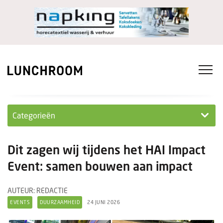
Categorieën
Personeel
Dit zagen wij tijdens het HAI Impact
Ondernemen in...
Event: samen bouwen aan impact
Ondernemen
AUTEUR: REDACTIE
EVENTS
DUURZAAMHEID
24 JUNI 2026
Nieuwe lunchrooms