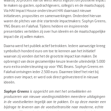
waarbij 50 procent van de winst wordt ingezet om positieve impact
te maken op gasten, opdrachtgevers, collega’s en de maatschappij.
Via HAI Impact House ondersteunt HAI daarnaast nieuwe
initiatieven, proposities en samenwerkingen. Onderdeel hiervan
waren de pitches van drie startende impactmakers: Sophyn Greens,
YNG Beans en Falafval. Tijdens heldere en inspirerende
presentaties vertelden zij over hun ideeën en de maatschappelijke
impact die zij willen maken.
Daarna werd het publiek actief betrokken. Iedere aanwezige kreeg
symbolisch honderd euro om toe te kennen aan het initiatief
waarvan zij vonden dat het de grootste impact kan maken. De
opbrengst van deze gezamenlijke keuze leverde uiteindelijk 5.000
euro extra ondersteuning op voor YNG Beans. Sophyn Greens en
Falafval ontvingen ieder 2.500 euro. Daarmee bleef het niet bij
praten over impact, er werd ook direct geïnvesteerd in nieuwe
ideeën.
Sophyn Greens
is opgericht om met het ontwikkelen en
produceren van nieuwe voedingsmiddelen meerdere uitdagingen
in de voedselketen tegelijk aan te pakken. En op deze manier een
bijdrage te leveren aan de voedseltransitie naar moderne, echte