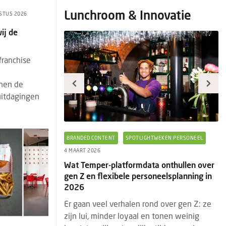
Lunchroom & Innovatie
STUS 2026
ij de
franchise
nen de
uitdagingen
TWEKEN PERSONEEL
BRANDED CONTENT
EVENTS
PRODUCTNIEUWS
B
29 JANUARI 2026
28
a onthullen over
Horeca & Innovatie: het laatste
Ee
neelsplanning in
standnieuws en must-sees van
4 
HorecaEvenTT
Ee
d over gen Z: ze
HorecaEvenTT is een jaarlijks terugkerende
ni
 tonen weinig
vakbeurs en heeft een vaste positie op de
di