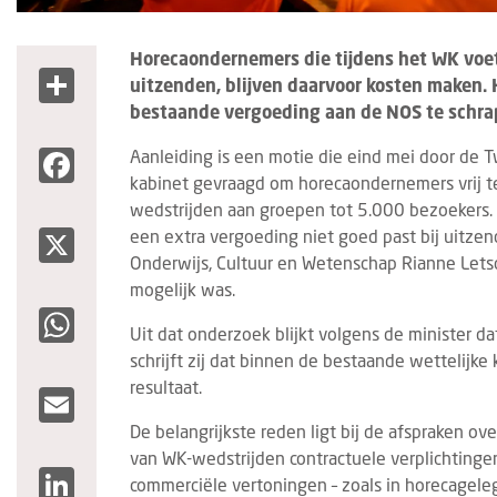
Horecaondernemers die tijdens het WK voet
Share
uitzenden, blijven daarvoor kosten maken. 
bestaande vergoeding aan de NOS te schra
Facebook
Aanleiding is een motie die eind mei door d
kabinet gevraagd om horecaondernemers vrij te
wedstrijden aan groepen tot 5.000 bezoekers. 
X
een extra vergoeding niet goed past bij uitze
Onderwijs, Cultuur en Wetenschap Rianne Lets
mogelijk was.
WhatsApp
Uit dat onderzoek blijkt volgens de minister dat
schrijft zij dat binnen de bestaande wettelijke
resultaat.
Email
De belangrijkste reden ligt bij de afspraken o
van WK-wedstrijden contractuele verplichtingen 
LinkedIn
commerciële vertoningen – zoals in horecagel