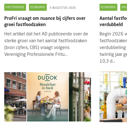
FASTSERVICE
ECONOMIE
ECONOMIE
FAS
5 AUGUSTUS 2026
ProFri vraagt om nuance bij cijfers over
Aantal fastfo
groei fastfoodzaken
verdubbeld
Het artikel dat het AD publiceerde over de
Begin 2026 w
sterke groei van het aantal fastfoodzaken
fastfoodzaken
(bron cijfers, CBS) vraagt volgens
verdubbeling 
Vereniging Professionele Fritu...
twintig jaar 
10,3 d...
BRANDED CONTENT
EVENTS
BRAN
28 JULI 2025
Thematische paviljoens op Gastvrij
Insc
Rotterdam belichten horecatrends
geop
Tijdens Gastvrij Rotterdam, van 22 tot en
De in
met 24 september 2025, vormen de
2027
themapaviljoens opnieuw een
bedri
onderscheidend onderdeel van de
foods