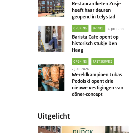
Restaurantketen Zusje
heeft haar deuren
geopend in Lelystad
OPENING
DRINKS
6 JULI 2026
Barista Cafe opent op
historisch stukje Den
Haag
OPENING
FASTSERVICE
7 JULI 2026
Wereldkampioen Lukas
Podolski opent drie
nieuwe vestigingen van
döner-concept
Uitgelicht