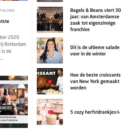
Bagels & Beans viert 30
TUS 2026
jaar: van Amsterdamse
atste
zaak tot eigenzinnige
franchise
mber 2026
rij Rotterdam
Dit is de ultieme salade
 is dé
voor in de winter
..
Hoe de beste croissants
van New York gemaakt
worden
5 cozy herfstdrankjes☕️