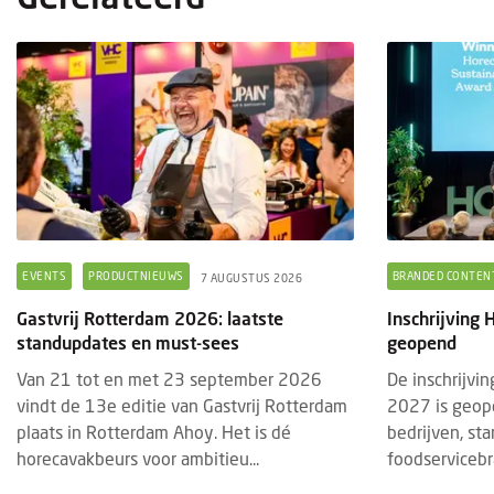
FRANCHISEKETEN
OPENING
EVEN
7 AUGUSTUS 2026
Restaurantketen Zusje heeft haar deuren
Gast
geopend in Lelystad
stan
EVENTS
PRODUCTNIEUWS
BRANDED CONTEN
7 AUGUSTUS 2026
Lelystad heeft er een nieuwe culinaire
Van 
Gastvrij Rotterdam 2026: laatste
Inschrijving
hotspot bij. Zusje Lelystad heeft op
vindt
standupdates en must-sees
geopend
donderdag 6 augustus haar deuren
plaat
Van 21 tot en met 23 september 2026
De inschrijvi
geopend. Op deze nieuwe locatie kunnen
horec
vindt de 13e editie van Gastvrij Rotterdam
2027 is geop
ga...
plaats in Rotterdam Ahoy. Het is dé
bedrijven, st
horecavakbeurs voor ambitieu...
foodservicebr