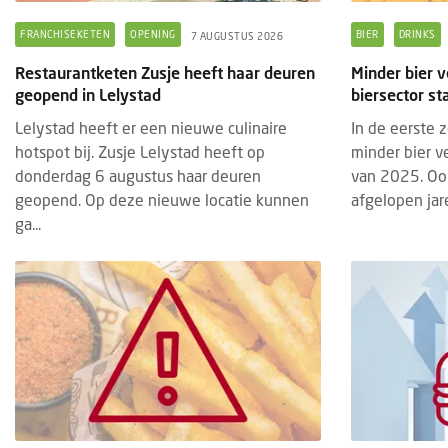
FRANCHISEKETEN
OPENING
BIER
DRINKS
7 AUGUSTUS 2026
Restaurantketen Zusje heeft haar deuren
Minder bier v
geopend in Lelystad
biersector st
Lelystad heeft er een nieuwe culinaire
In de eerste 
hotspot bij. Zusje Lelystad heeft op
minder bier v
donderdag 6 augustus haar deuren
van 2025. Ook
geopend. Op deze nieuwe locatie kunnen
afgelopen jare
ga...