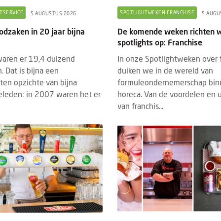
TSERVICE
SPOTLIGHTWEKEN FRANCHISE
5 AUGUSTUS 2026
5 AUGU
odzaken in 20 jaar bijna
De komende weken richten w
spotlights op: Franchise
aren er 19,4 duizend
In onze Spotlightweken over 
. Dat is bijna een
duiken we in de wereld van
ten opzichte van bijna
formuleondernemerschap bin
geleden: in 2007 waren het er
horeca. Van de voordelen en 
van franchis...
DED CONTENT
EVENTS
BRANDED CONTENT
SPOTLIGH
22 JULI 2026
4 MAART 2026
hrijving Horecava Awards 2027
Wat Temper-platformdat
end
gen Z en flexibele perso
schrijving voor de Horecava Awards
2026
 is geopend. Vanaf vandaag kunnen
Er gaan veel verhalen ron
jven, startups en ondernemers uit de
zijn lui, minder loyaal en
ervicebranche hun meest i...