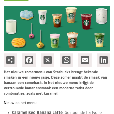
Columns
Groots ondernemen
Share
Facebook
X
WhatsApp
Email
Lin
Het nieuwe zomermenu van Starbucks brengt bekende
smaken in een nieuw jasje. Deze zomer maakt de smaak van
banaan een comeback. In het nieuwe menu krijgt de
vertrouwde bananensmaak een moderne twist door
combinaties, zoals met karamel.
Nieuw op het menu:
Caramelised Banana Latte
: Gestoomde halfvolle