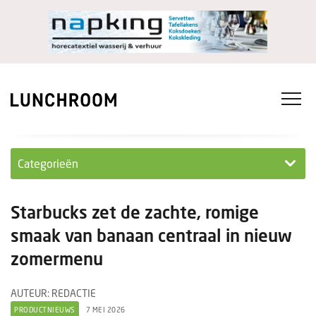
Categorieën
Personeel
Starbucks zet de zachte, romige
Ondernemen in...
smaak van banaan centraal in nieuw
zomermenu
Ondernemen
Nieuwe lunchrooms
AUTEUR: REDACTIE
PRODUCTNIEUWS
7 MEI 2026