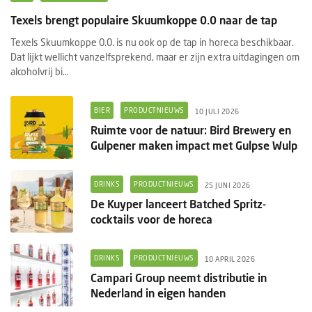
Texels brengt populaire Skuumkoppe 0.0 naar de tap
Texels Skuumkoppe 0.0. is nu ook op de tap in horeca beschikbaar.
Dat lijkt wellicht vanzelfsprekend, maar er zijn extra uitdagingen om
alcoholvrij bi...
BIER
PRODUCTNIEUWS
10 JULI 2026
Ruimte voor de natuur: Bird Brewery en
Gulpener maken impact met Gulpse Wulp
DRINKS
PRODUCTNIEUWS
25 JUNI 2026
De Kuyper lanceert Batched Spritz-
cocktails voor de horeca
DRINKS
PRODUCTNIEUWS
10 APRIL 2026
Campari Group neemt distributie in
Nederland in eigen handen